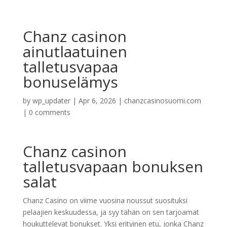
Chanz casinon
ainutlaatuinen
talletusvapaa
bonuselämys
by
wp_updater
|
Apr 6, 2026
|
chanzcasinosuomi.com
|
0 comments
Chanz casinon
talletusvapaan bonuksen
salat
Chanz Casino on viime vuosina noussut suosituksi
pelaajien keskuudessa, ja syy tähän on sen tarjoamat
houkuttelevat bonukset. Yksi erityinen etu, jonka Chanz