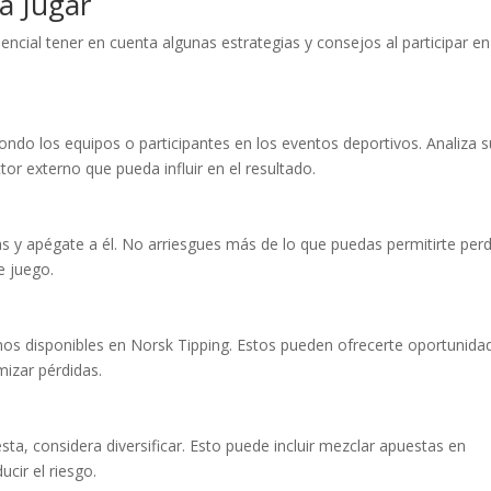
a Jugar
encial tener en cuenta algunas estrategias y consejos al participar en
 fondo los equipos o participantes en los eventos deportivos. Analiza 
tor externo que pueda influir en el resultado.
s y apégate a él. No arriesgues más de lo que puedas permitirte perd
e juego.
nos disponibles en Norsk Tipping. Estos pueden ofrecerte oportunida
izar pérdidas.
sta, considera diversificar. Esto puede incluir mezclar apuestas en
cir el riesgo.