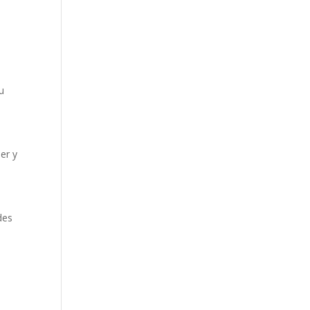
su
er y
des