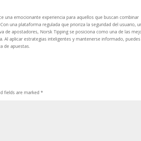
ce una emocionante experiencia para aquellos que buscan combinar
. Con una plataforma regulada que prioriza la seguridad del usuario, u
iva de apostadores, Norsk Tipping se posiciona como una de las mej
 Al aplicar estrategias inteligentes y mantenerse informado, puedes
ra de apuestas.
ed fields are marked
*