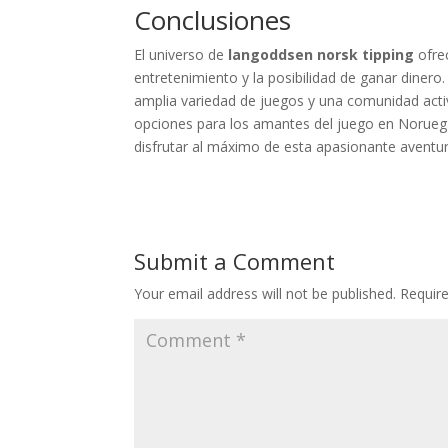
Conclusiones
El universo de
langoddsen norsk tipping
ofre
entretenimiento y la posibilidad de ganar dinero
amplia variedad de juegos y una comunidad act
opciones para los amantes del juego en Noruega.
disfrutar al máximo de esta apasionante aventu
Submit a Comment
Your email address will not be published.
Requir