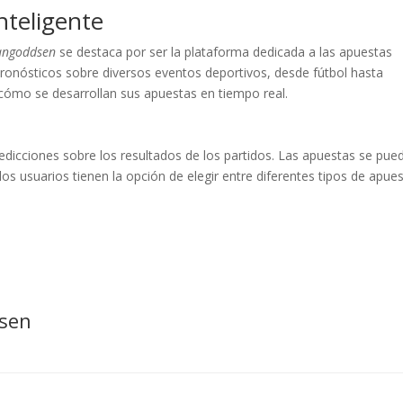
nteligente
angoddsen
se destaca por ser la plataforma dedicada a las apuestas
 pronósticos sobre diversos eventos deportivos, desde fútbol hasta
 cómo se desarrollan sus apuestas en tiempo real.
dicciones sobre los resultados de los partidos. Las apuestas se pue
 los usuarios tienen la opción de elegir entre diferentes tipos de apue
dsen