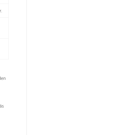
.
den
más