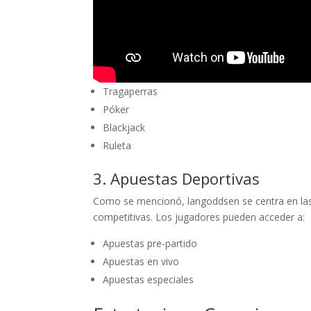
Tragaperras
Póker
Blackjack
Ruleta
3. Apuestas Deportivas
Como se mencionó, langoddsen se centra en las 
competitivas. Los jugadores pueden acceder a:
Apuestas pre-partido
Apuestas en vivo
Apuestas especiales