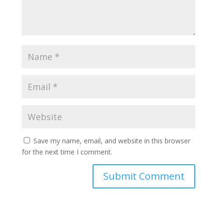
Save my name, email, and website in this browser
for the next time I comment.