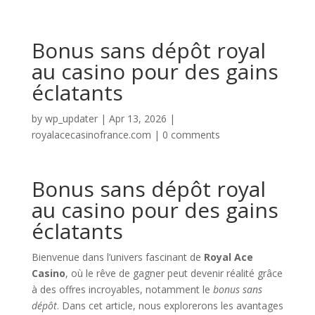
Bonus sans dépôt royal
au casino pour des gains
éclatants
by
wp_updater
|
Apr 13, 2026
|
royalacecasinofrance.com
|
0 comments
Bonus sans dépôt royal
au casino pour des gains
éclatants
Bienvenue dans l’univers fascinant de
Royal Ace
Casino
, où le rêve de gagner peut devenir réalité grâce
à des offres incroyables, notamment le
bonus sans
dépôt
. Dans cet article, nous explorerons les avantages