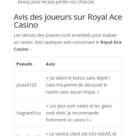
bonus pour ne pas perdre vos chances.
Avis des joueurs sur Royal Ace
Casino
Les retours des joueurs sont essentiels pour évaluer
un casino. Voici quelques avis concernant le
Royal Ace
Casino
:
Pseudo
Avis
« J’ai adoré le bonus sans dépôt !
Joueur123
Cela m’a permis de découvrir le
casino sans aucun risque. »
« Les jeux sont variés et les gains
GagnantFou
sont réels. Je recommande
fortement ce casino ! »
« Le service client est très réactif, et