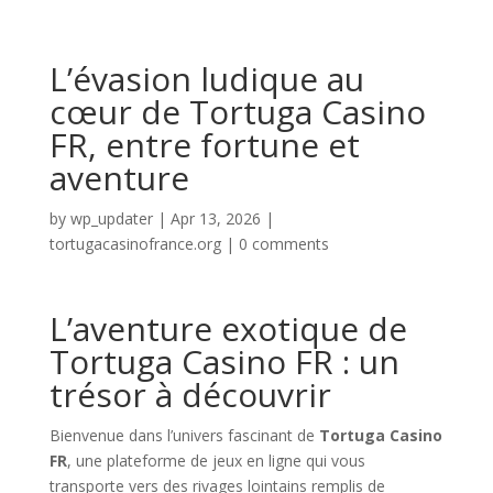
L’évasion ludique au
cœur de Tortuga Casino
FR, entre fortune et
aventure
by
wp_updater
|
Apr 13, 2026
|
tortugacasinofrance.org
|
0 comments
L’aventure exotique de
Tortuga Casino FR : un
trésor à découvrir
Bienvenue dans l’univers fascinant de
Tortuga Casino
FR
, une plateforme de jeux en ligne qui vous
transporte vers des rivages lointains remplis de