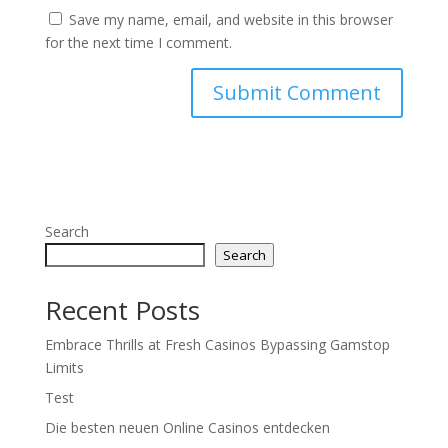
Save my name, email, and website in this browser
for the next time I comment.
Search
Search
Recent Posts
Embrace Thrills at Fresh Casinos Bypassing Gamstop
Limits
Test
Die besten neuen Online Casinos entdecken