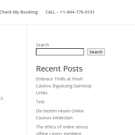
Check My Booking
CALL – +1-844-776-0131
Search
Search
Recent Posts
Embrace Thrills at Fresh
Casinos Bypassing Gamstop
Limits
ts
Test
Die besten neuen Online
Casinos entdecken
The ethics of online versus
offline casino gambling