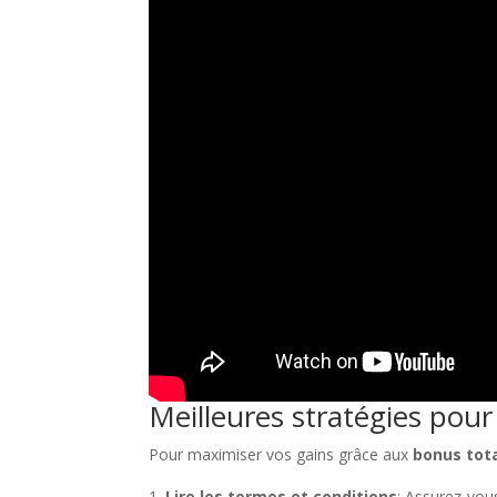
Meilleures stratégies pour
Pour maximiser vos gains grâce aux
bonus tot
Lire les termes et conditions
: Assurez-vou