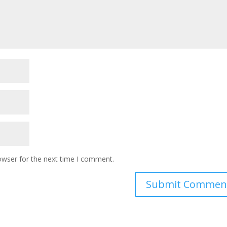
owser for the next time I comment.