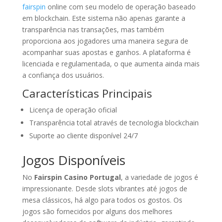
fairspin
online com seu modelo de operação baseado
em blockchain. Este sistema não apenas garante a
transparência nas transações, mas também
proporciona aos jogadores uma maneira segura de
acompanhar suas apostas e ganhos. A plataforma é
licenciada e regulamentada, o que aumenta ainda mais
a confiança dos usuários.
Características Principais
Licença de operação oficial
Transparência total através de tecnologia blockchain
Suporte ao cliente disponível 24/7
Jogos Disponíveis
No
Fairspin Casino Portugal
, a variedade de jogos é
impressionante. Desde slots vibrantes até jogos de
mesa clássicos, há algo para todos os gostos. Os
jogos são fornecidos por alguns dos melhores