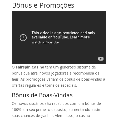
Bônus e Promoções
O
Fairspin Casino
tem um generoso sistema de
bônus que atrai novos jogadores e recompensa os
fiéis. As promoções variam de bônus de boas-vindas a
ofertas regulares e torneios especiais.
Bônus de Boas-Vindas
Os novos usuários são recebidos com um bônus de
100% em seu primeiro depósito, aumentando assim
suas chances de ganhar. Além disso, o casino