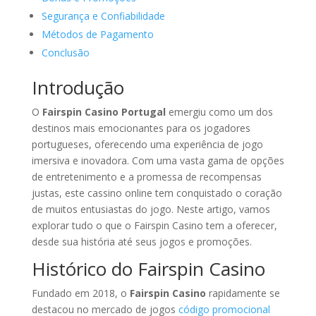
Segurança e Confiabilidade
Métodos de Pagamento
Conclusão
Introdução
O
Fairspin Casino Portugal
emergiu como um dos
destinos mais emocionantes para os jogadores
portugueses, oferecendo uma experiência de jogo
imersiva e inovadora. Com uma vasta gama de opções
de entretenimento e a promessa de recompensas
justas, este cassino online tem conquistado o coração
de muitos entusiastas do jogo. Neste artigo, vamos
explorar tudo o que o Fairspin Casino tem a oferecer,
desde sua história até seus jogos e promoções.
Histórico do Fairspin Casino
Fundado em 2018, o
Fairspin Casino
rapidamente se
destacou no mercado de jogos
código promocional