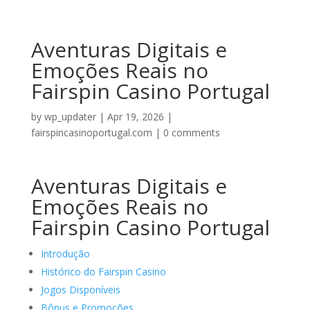
Aventuras Digitais e
Emoções Reais no
Fairspin Casino Portugal
by
wp_updater
|
Apr 19, 2026
|
fairspincasinoportugal.com
|
0 comments
Aventuras Digitais e
Emoções Reais no
Fairspin Casino Portugal
Introdução
Histórico do Fairspin Casino
Jogos Disponíveis
Bônus e Promoções