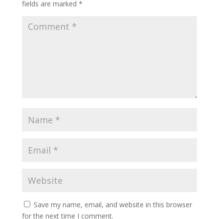
fields are marked
*
Save my name, email, and website in this browser
for the next time I comment.