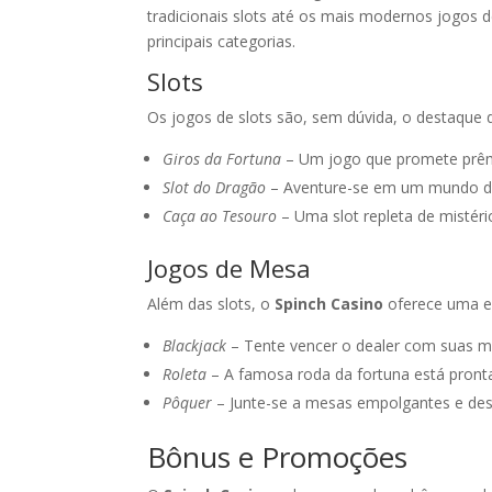
tradicionais slots até os mais modernos jogos 
principais categorias.
Slots
Os jogos de slots são, sem dúvida, o destaque
Giros da Fortuna
– Um jogo que promete prêmi
Slot do Dragão
– Aventure-se em um mundo de
Caça ao Tesouro
– Uma slot repleta de mistér
Jogos de Mesa
Além das slots, o
Spinch Casino
oferece uma e
Blackjack
– Tente vencer o dealer com suas me
Roleta
– A famosa roda da fortuna está pronta
Pôquer
– Junte-se a mesas empolgantes e des
Bônus e Promoções