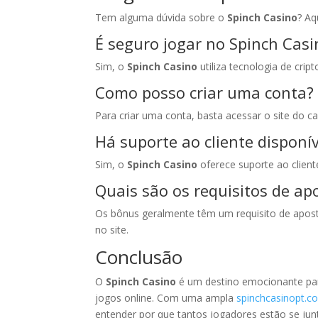
Tem alguma dúvida sobre o
Spinch Casino
? Aq
É seguro jogar no Spinch Casi
Sim, o
Spinch Casino
utiliza tecnologia de crip
Como posso criar uma conta?
Para criar uma conta, basta acessar o site do ca
Há suporte ao cliente disponív
Sim, o
Spinch Casino
oferece suporte ao cliente
Quais são os requisitos de a
Os bônus geralmente têm um requisito de aposta
no site.
Conclusão
O
Spinch Casino
é um destino emocionante pa
jogos online. Com uma ampla
spinchcasinopt.c
entender por que tantos jogadores estão se junt