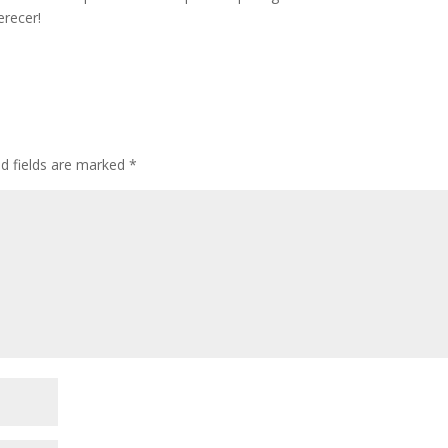
recer!
ed fields are marked
*