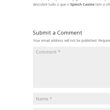
descobrir tudo o que o
Spinch Casino
tem a ofe
Submit a Comment
Your email address will not be published.
Requir