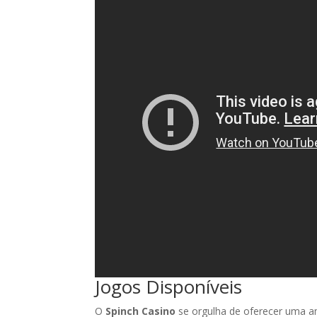
Jogos Disponíveis
O
Spinch Casino
se orgulha de oferecer uma a