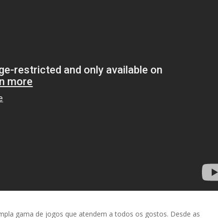
mpla gama de jogos que atendem a todos os gostos. Desde as