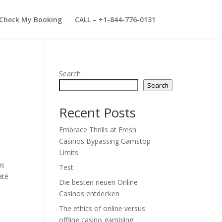
Check My Booking
CALL – +1-844-776-0131
Search
Search
Recent Posts
Embrace Thrills at Fresh
s
Casinos Bypassing Gamstop
Limits
us
Test
até
Die besten neuen Online
Casinos entdecken
The ethics of online versus
offline casino gambling