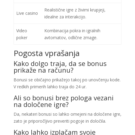
Realistične igre z živimi krupjeji,
Live casino
idealne za interakcijo.
Video
Kombinacija pokra in igralnih
poker
avtomatov, odlične zmage.
Pogosta vprašanja
Kako dolgo traja, da se bonus
prikaže na računu?
Bonusi se običajno prikažejo takoj po unovčenju kode.
V redkih primerih lahko traja do 24 ur.
Ali so bonusi brez pologa vezani
na določene igre?
Da, nekateri bonusi so lahko omejeni na določene igre,
zato je priporočljivo preveriti pogoje in določila.
Kako lahko izplačam svoje