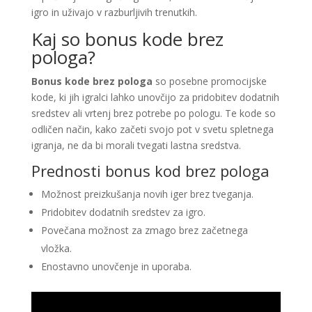
igro in uživajo v razburljivih trenutkih.
Kaj so bonus kode brez
pologa?
Bonus kode brez pologa
so posebne promocijske
kode, ki jih igralci lahko unovčijo za pridobitev dodatnih
sredstev ali vrtenj brez potrebe po pologu. Te kode so
odličen način, kako začeti svojo pot v svetu spletnega
igranja, ne da bi morali tvegati lastna sredstva.
Prednosti bonus kod brez pologa
Možnost preizkušanja novih iger brez tveganja.
Pridobitev dodatnih sredstev za igro.
Povečana možnost za zmago brez začetnega
vložka.
Enostavno unovčenje in uporaba.