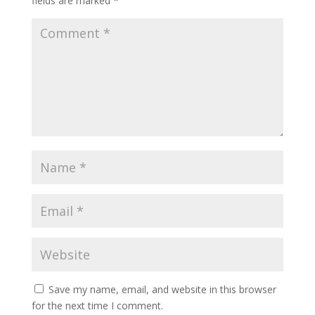
fields are marked
*
Save my name, email, and website in this browser
for the next time I comment.