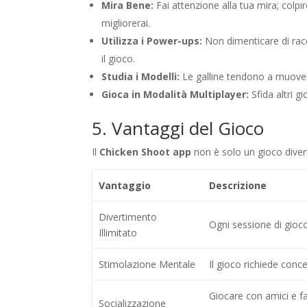
Mira Bene:
Fai attenzione alla tua mira; colpi
migliorerai.
Utilizza i Power-ups:
Non dimenticare di racc
il gioco.
Studia i Modelli:
Le galline tendono a muovers
Gioca in Modalità Multiplayer:
Sfida altri gi
5. Vantaggi del Gioco
Il
Chicken Shoot app
non è solo un gioco diver
Vantaggio
Descrizione
Divertimento
Ogni sessione di gioco è
Illimitato
Stimolazione Mentale
Il gioco richiede conc
Giocare con amici e fa
Socializzazione