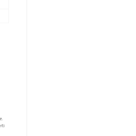
e.
rti