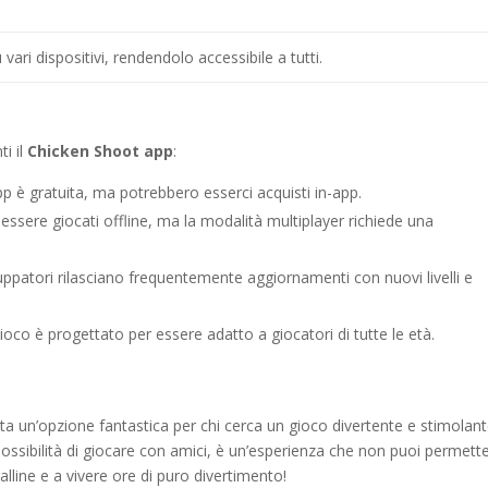
ari dispositivi, rendendolo accessibile a tutti.
i il
Chicken Shoot app
:
app è gratuita, ma potrebbero esserci acquisti in-app.
 essere giocati offline, ma la modalità multiplayer richiede una
iluppatori rilasciano frequentemente aggiornamenti con nuovi livelli e
oco è progettato per essere adatto a giocatori di tutte le età.
a un’opzione fantastica per chi cerca un gioco divertente e stimolant
la possibilità di giocare con amici, è un’esperienza che non puoi permette
lline e a vivere ore di puro divertimento!