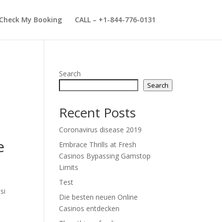
Check My Booking
CALL – +1-844-776-0131
Search
Search
Recent Posts
Coronavirus disease 2019
e
Embrace Thrills at Fresh
Casinos Bypassing Gamstop
Limits
Test
si
Die besten neuen Online
Casinos entdecken