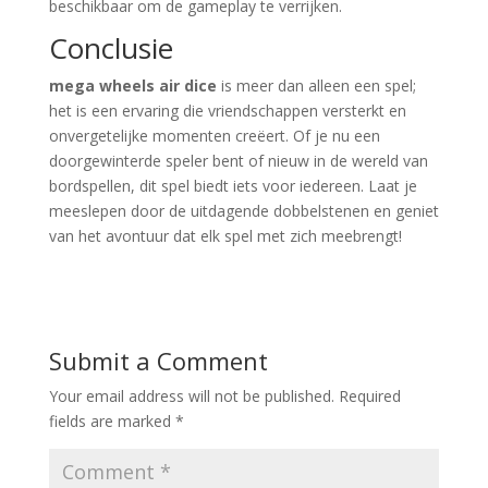
beschikbaar om de gameplay te verrijken.
Conclusie
mega wheels air dice
is meer dan alleen een spel;
het is een ervaring die vriendschappen versterkt en
onvergetelijke momenten creëert. Of je nu een
doorgewinterde speler bent of nieuw in de wereld van
bordspellen, dit spel biedt iets voor iedereen. Laat je
meeslepen door de uitdagende dobbelstenen en geniet
van het avontuur dat elk spel met zich meebrengt!
Submit a Comment
Your email address will not be published.
Required
fields are marked
*