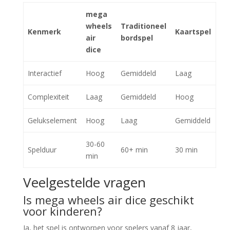
mega
wheels
Traditioneel
Kenmerk
Kaartspel
air
bordspel
dice
Interactief
Hoog
Gemiddeld
Laag
Complexiteit
Laag
Gemiddeld
Hoog
Gelukselement
Hoog
Laag
Gemiddeld
30-60
Spelduur
60+ min
30 min
min
Veelgestelde vragen
Is mega wheels air dice geschikt
voor kinderen?
Ja, het spel is ontworpen voor spelers vanaf 8 jaar,