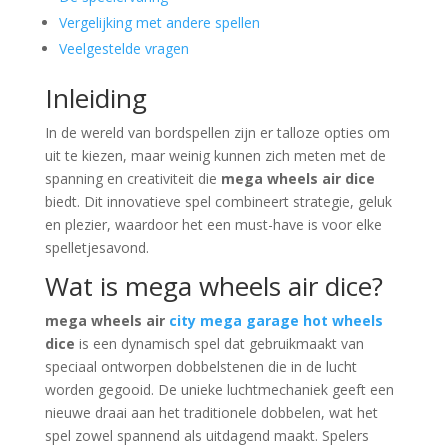
Vergelijking met andere spellen
Veelgestelde vragen
Inleiding
In de wereld van bordspellen zijn er talloze opties om
uit te kiezen, maar weinig kunnen zich meten met de
spanning en creativiteit die
mega wheels air dice
biedt. Dit innovatieve spel combineert strategie, geluk
en plezier, waardoor het een must-have is voor elke
spelletjesavond.
Wat is mega wheels air dice?
mega wheels air
city mega garage hot wheels
dice
is een dynamisch spel dat gebruikmaakt van
speciaal ontworpen dobbelstenen die in de lucht
worden gegooid. De unieke luchtmechaniek geeft een
nieuwe draai aan het traditionele dobbelen, wat het
spel zowel spannend als uitdagend maakt. Spelers