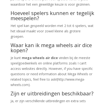
waardoor het een geweldige keuze is voor gezinnen.
Hoeveel spelers kunnen er tegelijk
meespelen?
Het spel kan gespeeld worden met 2 tot 6 spelers, wat
het ideaal maakt voor zowel kleine als grotere
groepen.
Waar kan ik mega wheels air dice
kopen?
Je kunt
mega wheels air dice
vinden bij de meeste
speelgoedwinkels en online platforms zoals I can’t
access websites directly. However, if you have specific
questions or need information about Mega Wheels or
related topics, feel free to ask!(http://www.mega-
wheels.com).
Zijn er uitbreidingen beschikbaar?
Ja, er zijn verschillende uitbreidingen en extra sets