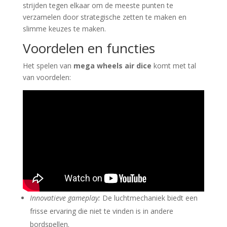
strijden tegen elkaar om de meeste punten te
verzamelen door strategische zetten te maken en
slimme keuzes te maken.
Voordelen en functies
Het spelen van
mega wheels air dice
komt met tal
van voordelen:
Innovatieve gameplay:
De luchtmechaniek biedt een
frisse ervaring die niet te vinden is in andere
bordspellen.