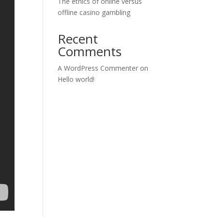
The ethics of online versus
offline casino gambling
Recent
Comments
A WordPress Commenter
on
Hello world!