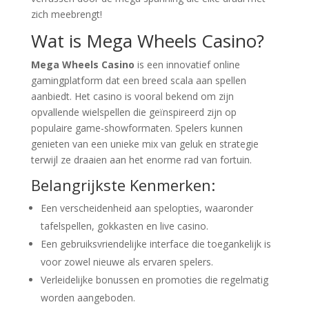
zich meebrengt!
Wat is Mega Wheels Casino?
Mega Wheels Casino
is een innovatief online
gamingplatform dat een breed scala aan spellen
aanbiedt. Het casino is vooral bekend om zijn
opvallende wielspellen die geïnspireerd zijn op
populaire game-showformaten. Spelers kunnen
genieten van een unieke mix van geluk en strategie
terwijl ze draaien aan het enorme rad van fortuin.
Belangrijkste Kenmerken:
Een verscheidenheid aan spelopties, waaronder
tafelspellen, gokkasten en live casino.
Een gebruiksvriendelijke interface die toegankelijk is
voor zowel nieuwe als ervaren spelers.
Verleidelijke bonussen en promoties die regelmatig
worden aangeboden.