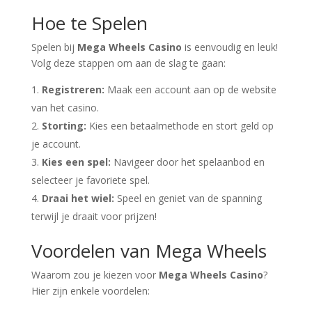
Hoe te Spelen
Spelen bij
Mega Wheels Casino
is eenvoudig en leuk!
Volg deze stappen om aan de slag te gaan:
Registreren:
Maak een account aan op de website
van het casino.
Storting:
Kies een betaalmethode en stort geld op
je account.
Kies een spel:
Navigeer door het spelaanbod en
selecteer je favoriete spel.
Draai het wiel:
Speel en geniet van de spanning
terwijl je draait voor prijzen!
Voordelen van Mega Wheels
Waarom zou je kiezen voor
Mega Wheels Casino
?
Hier zijn enkele voordelen: