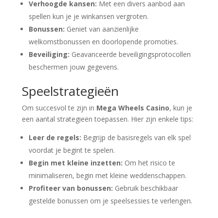
Verhoogde kansen:
Met een divers aanbod aan
spellen kun je je winkansen vergroten.
Bonussen:
Geniet van aanzienlijke
welkomstbonussen en doorlopende promoties.
Beveiliging:
Geavanceerde beveiligingsprotocollen
beschermen jouw gegevens.
Speelstrategieën
Om succesvol te zijn in
Mega Wheels Casino
, kun je
een aantal strategieën toepassen. Hier zijn enkele tips:
Leer de regels:
Begrijp de basisregels van elk spel
voordat je begint te spelen.
Begin met kleine inzetten:
Om het risico te
minimaliseren, begin met kleine weddenschappen.
Profiteer van bonussen:
Gebruik beschikbaar
gestelde bonussen om je speelsessies te verlengen.