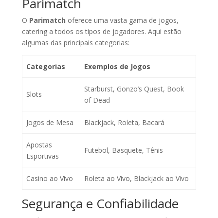
Parimatch
O
Parimatch
oferece uma vasta gama de jogos,
catering a todos os tipos de jogadores. Aqui estão
algumas das principais categorias:
Categorias
Exemplos de Jogos
Starburst, Gonzo’s Quest, Book
Slots
of Dead
Jogos de Mesa
Blackjack, Roleta, Bacará
Apostas
Futebol, Basquete, Tênis
Esportivas
Casino ao Vivo
Roleta ao Vivo, Blackjack ao Vivo
Segurança e Confiabilidade