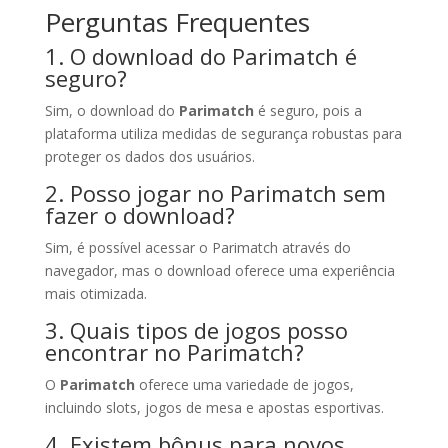
Perguntas Frequentes
1. O download do Parimatch é
seguro?
Sim, o download do
Parimatch
é seguro, pois a
plataforma utiliza medidas de segurança robustas para
proteger os dados dos usuários.
2. Posso jogar no Parimatch sem
fazer o download?
Sim, é possível acessar o Parimatch através do
navegador, mas o download oferece uma experiência
mais otimizada.
3. Quais tipos de jogos posso
encontrar no Parimatch?
O
Parimatch
oferece uma variedade de jogos,
incluindo slots, jogos de mesa e apostas esportivas.
4. Existem bônus para novos