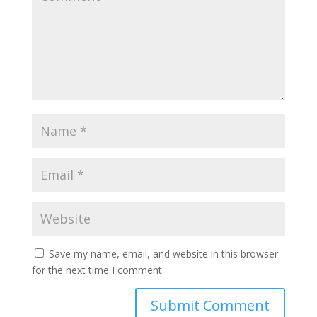
Save my name, email, and website in this browser
for the next time I comment.