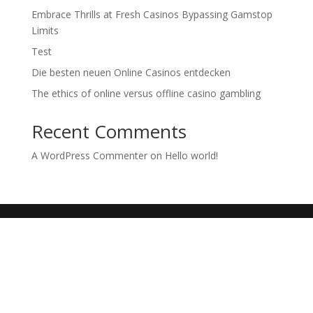
Embrace Thrills at Fresh Casinos Bypassing Gamstop
Limits
Test
Die besten neuen Online Casinos entdecken
The ethics of online versus offline casino gambling
Recent Comments
A WordPress Commenter
on
Hello world!