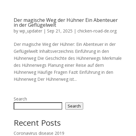
Der magische Weg der Hühner Ein Abenteuer
in der Geflügelwelt
by
wp_updater
|
Sep 21, 2025
|
chicken-road-de.org
Der magische Weg der Hühner: Ein Abenteuer in der
Geflügelwelt Inhaltsverzeichnis Einführung in den
Hühnerweg Die Geschichte des Hühnerwegs Merkmale
des Hühnerwegs Planung einer Reise auf dem
Hühnerweg Häufige Fragen Fazit Einführung in den
Hühnerweg Der Hühnerweg ist...
Search
Search
Recent Posts
Coronavirus disease 2019