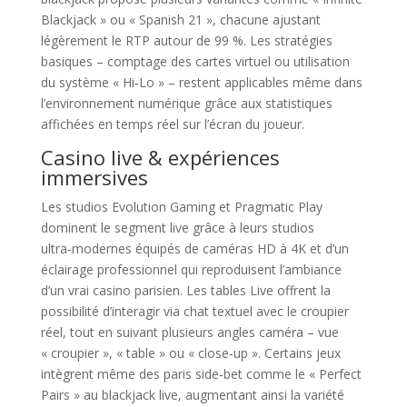
Blackjack » ou « Spanish 21 », chacune ajustant
légèrement le RTP autour de 99 %. Les stratégies
basiques – comptage des cartes virtuel ou utilisation
du système « Hi‑Lo » – restent applicables même dans
l’environnement numérique grâce aux statistiques
affichées en temps réel sur l’écran du joueur.
Casino live & expériences
immersives
Les studios Evolution Gaming et Pragmatic Play
dominent le segment live grâce à leurs studios
ultra‑modernes équipés de caméras HD à 4K et d’un
éclairage professionnel qui reproduisent l’ambiance
d’un vrai casino parisien. Les tables Live offrent la
possibilité d’interagir via chat textuel avec le croupier
réel, tout en suivant plusieurs angles caméra – vue
« croupier », « table » ou « close‑up ». Certains jeux
intègrent même des paris side‑bet comme le « Perfect
Pairs » au blackjack live, augmentant ainsi la variété