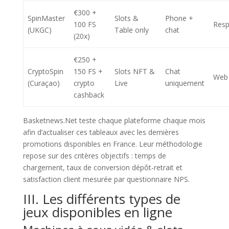
€300 +
SpinMaster
Slots &
Phone +
100 FS
Resp
(UKGC)
Table only
chat
(20x)
€250 +
CryptoSpin
150 FS +
Slots NFT &
Chat
Web 
(Curaçao)
crypto
Live
uniquement
cashback
Basketnews.Net teste chaque plateforme chaque mois
afin d’actualiser ces tableaux avec les dernières
promotions disponibles en France. Leur méthodologie
repose sur des critères objectifs : temps de
chargement, taux de conversion dépôt‑retrait et
satisfaction client mesurée par questionnaire NPS.
III. Les différents types de
jeux disponibles en ligne