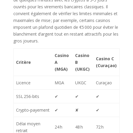
ouvrés pour les virements bancaires classiques. Il
convient également de vérifier les limites minimales et
maximales de mise ; par exemple, certains casinos
imposent un plafond quotidien de €5 000 pour éviter le
blanchiment d’argent tout en restant attractifs pour les
gros joueurs.
Casino
Casino
Casino C
Critère
A
B
(Curaçao)
(MGA)
(UKGC)
Licence
MGA
UKGC
Curaçao
SSL 256‑bits
✔︎
✔︎
✔︎
Crypto‑payement
✔︎
✘
✔︎
Délai moyen
24 h
48 h
72 h
retrait