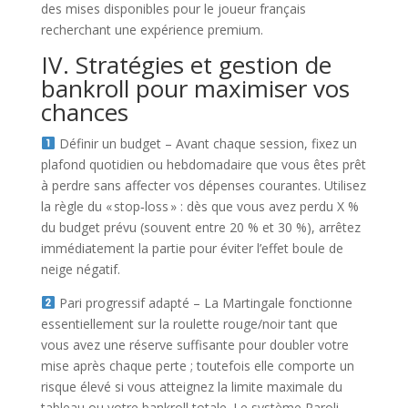
des mises disponibles pour le joueur français
recherchant une expérience premium.
IV. Stratégies et gestion de
bankroll pour maximiser vos
chances
Définir un budget – Avant chaque session, fixez un
plafond quotidien ou hebdomadaire que vous êtes prêt
à perdre sans affecter vos dépenses courantes. Utilisez
la règle du « stop‑loss » : dès que vous avez perdu X %
du budget prévu (souvent entre 20 % et 30 %), arrêtez
immédiatement la partie pour éviter l’effet boule de
neige négatif.
Pari progressif adapté – La Martingale fonctionne
essentiellement sur la roulette rouge/noir tant que
vous avez une réserve suffisante pour doubler votre
mise après chaque perte ; toutefois elle comporte un
risque élevé si vous atteignez la limite maximale du
tableau ou votre bankroll totale. Le système Paroli