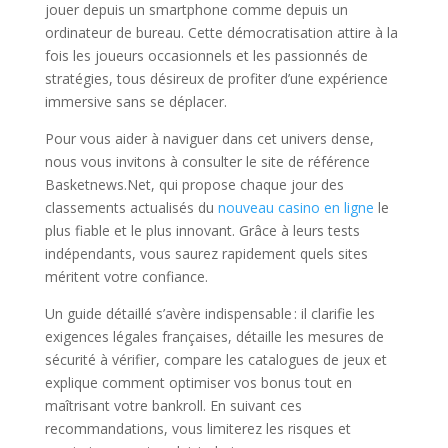
jouer depuis un smartphone comme depuis un
ordinateur de bureau. Cette démocratisation attire à la
fois les joueurs occasionnels et les passionnés de
stratégies, tous désireux de profiter d’une expérience
immersive sans se déplacer.
Pour vous aider à naviguer dans cet univers dense,
nous vous invitons à consulter le site de référence
Basketnews.Net, qui propose chaque jour des
classements actualisés du
nouveau casino en ligne
le
plus fiable et le plus innovant. Grâce à leurs tests
indépendants, vous saurez rapidement quels sites
méritent votre confiance.
Un guide détaillé s’avère indispensable : il clarifie les
exigences légales françaises, détaille les mesures de
sécurité à vérifier, compare les catalogues de jeux et
explique comment optimiser vos bonus tout en
maîtrisant votre bankroll. En suivant ces
recommandations, vous limiterez les risques et