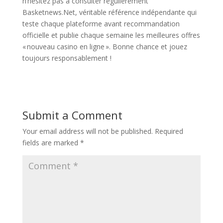
n’hésitez pas à consulter régulièrement
Basketnews.Net, véritable référence indépendante qui
teste chaque plateforme avant recommandation
officielle et publie chaque semaine les meilleures offres
« nouveau casino en ligne ». Bonne chance et jouez
toujours responsablement !
Submit a Comment
Your email address will not be published.
Required
fields are marked
*