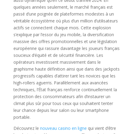
aussi dynamique qu’en ce début d’année 2024. En
quelques années seulement, le marché français est
passé d’une poignée de plateformes modestes à un
véritable écosystème où plus d’un million d’utilisateurs
actifs se connectent chaque mois. Cette explosion
s’explique par l’essor du jeu mobile, la diversification
massive des offres promotionnelles et une législation
européenne qui rassure davantage les joueurs français
soucieux d’équité et de sécurité financière. Les
opérateurs investissent massivement dans le
graphisme haute définition ainsi que dans des jackpots
progressifs capables d’attirer tant les novices que les
high‑rollers aguerris. Parallèlement aux avancées
techniques, l’État français renforce continuellement la
protection des consommateurs afin d’instaurer un
climat plus sûr pour tous ceux qui souhaitent tenter
leur chance depuis leur salon ou leur smartphone
portable.
Découvrez le
nouveau casino en ligne
qui vient d’être