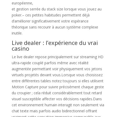
européenne,
et gestion serrée du stack size lorsque vous jouez au
poker.– ces petites habitudes permettent déjà​
d’améliorer significativement votre espérance
théorique sans recourir à aucun système complexe
inutile.​
Live dealer : l’expérience du vrai
casino
Le live dealer repose principalement sur streaming HD
ultra‑rapide couplé parfois même avec réalité
augmentée permettant voir physiquement vos jetons
virtuels projetés devant vous.Lorsque vous choisissez
entre différentes tables notez toujours si elles utilisent
Motion Capture pour suivre précisément chaque geste
du croupier ; cela réduit considérablement tout retard
visuel susceptible affecter vos décisions rapides.Dans
cet environnement humain interagit non seulement via
chat texte mais parfois audio bidirectionnel offrant
vraiment cette sensation immersive comparable aux