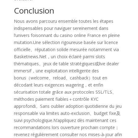
Conclusion
Nous avons parcouru ensemble toutes les étapes
indispensables pour naviguer sereinement dans
l’univers foisonnant du casino online France en pleine
mutation.Une sélection rigoureuse basée sur licence
officielle、réputation solide mesurée notamment via
Basketnews.Net，un choix éclairé parmi slots
thématiques、jeux de table stratégiques或live dealer
immersif，une exploitation intelligente des
bonus（welcome、reload、cashback）tout en
décodant leurs exigences wagering，et enfin
sécurisation totale grâce aux protocoles SSL/TLS、
méthodes paiement fiables＋contrôle KYC
approfondi。Sans oublier adoption quotidienne du jeu
responsable via limites auto‑exclusion、budget fixe及
suivi psychologique.N’appliquez dès maintenant ces
recommandations lors ouverture prochain compte；
revenez régulièrement consulter nos mises-à‑jour afin