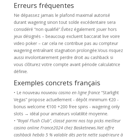
Erreurs fréquentes
Ne dépassez jamais le plafond maximal autorisé
durant wagering sinon tout solde excédentaire sera
considéré “non qualifié”.Évitez également jouer hors
jeux désignés – beaucoup excluent baccarat live voire
video poker – car cela ne contribue pas au compteur
wagering entraînant stagnation prolongée.Vous risquez
aussi involontairement perdre droit au cashback si
vous clôturez votre compte avant période calculatrice
définie.​
Exemples concrets français
• Le nouveau
nouveau casino en ligne france
“Starlight
Vegas” propose actuellement ‑ dépôt minimum €20 ‑
bonus welcome €100 +200 free spins ‑ wagering only
slots → idéal pour amateurs volatilité moyenne.
• “Royal Flush Club”, classé parmi nos top picks meilleur
casino online France2024 chez Basketnews.Net offre
cashback hebdo ‎5 %‎ valable dès perte nette supérieure à