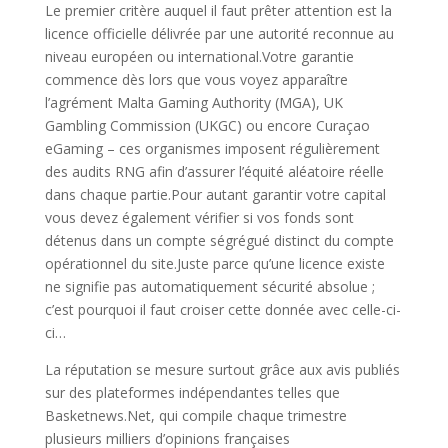
Le premier critère auquel il faut prêter attention est la
licence officielle délivrée par une autorité reconnue au
niveau européen ou international.Votre garantie
commence dès lors que vous voyez apparaître
l’agrément Malta Gaming Authority (MGA), UK
Gambling Commission (UKGC) ou encore Curaçao
eGaming – ces organismes imposent régulièrement
des audits RNG afin d’assurer l’équité aléatoire réelle
dans chaque partie.Pour autant garantir votre capital
vous devez également vérifier si vos fonds sont
détenus dans un compte ségrégué distinct du compte
opérationnel du site.Juste parce qu’une licence existe
ne signifie pas automatiquement sécurité absolue ;
c’est pourquoi il faut croiser cette donnée avec celle-ci-
ci…
La réputation se mesure surtout grâce aux avis publiés
sur des plateformes indépendantes telles que
Basketnews.Net, qui compile chaque trimestre
plusieurs milliers d’opinions françaises