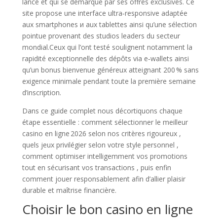
lancé et qui se démarque par ses offres exclusives. Ce
site propose une interface ultra‑responsive adaptée
aux smartphones и aux tablettes ainsi qu’une sélection
pointue provenant des studios leaders du secteur
mondial.Ceux qui l’ont testé soulignent notamment la
rapidité exceptionnelle des dépôts via e‑wallets ainsi
qu’un bonus bienvenue généreux atteignant 200 % sans
exigence minimale pendant toute la première semaine
d’inscription.​
Dans ce guide complet nous décortiquons chaque
étape essentielle : comment sélectionner le meilleur
casino en ligne 2026 selon nos critères rigoureux ,
quels jeux privilégier selon votre style personnel ,
comment optimiser intelligemment vos promotions
tout en sécurisant vos transactions , puis enfin
comment jouer responsablement afin d’allier plaisir
durable et maîtrise financière.
Choisir le bon casino en ligne