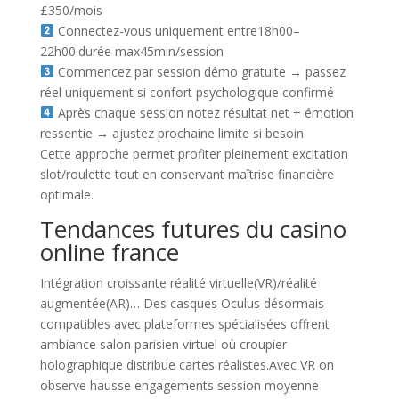
£350/mois
Connectez-vous uniquement entre18h00–
22h00·durée max45min/session
Commencez par session démo gratuite → passez
réel uniquement si confort psychologique confirmé
Après chaque session notez résultat net + émotion
ressentie → ajustez prochaine limite si besoin
Cette approche permet profiter pleinement excitation
slot/roulette tout en conservant maîtrise financière
optimale.
Tendances futures du casino
online france
Intégration croissante réalité virtuelle(VR)/réalité
augmentée(AR)… Des casques Oculus désormais
compatibles avec plateformes spécialisées offrent
ambiance salon parisien virtuel où croupier
holographique distribue cartes réalistes.Avec VR on
observe hausse engagements session moyenne