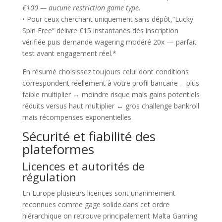
€100 — aucune restriction game type.
• Pour ceux cherchant uniquement sans dépôt,“Lucky
Spin Free” délivre €15 instantanés dès inscription
vérifiée puis demande wagering modéré ‎20x‎ — parfait
test avant engagement réel.*
En résumé choisissez toujours celui dont conditions
correspondent réellement à votre profil bancaire —plus
faible multiplier ↔️ moindre risque mais gains potentiels
réduits versus haut multiplier ↔️ gros challenge bankroll
mais récompenses exponentielles.
Sécurité et fiabilité des
plateformes
Licences et autorités de
régulation
En Europe plusieurs licences sont unanimement
reconnues comme gage solide.dans cet ordre
hiérarchique on retrouve principalement Malta Gaming