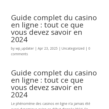
Guide complet du casino
en ligne : tout ce que
vous devez savoir en
2024
by
wp_updater
|
Apr 23, 2025
|
Uncategorized
|
0
comments
Guide complet du casino
en ligne : tout ce que
vous devez savoir en
2024
Le phénomène des casinos en ligne n’a jamais été