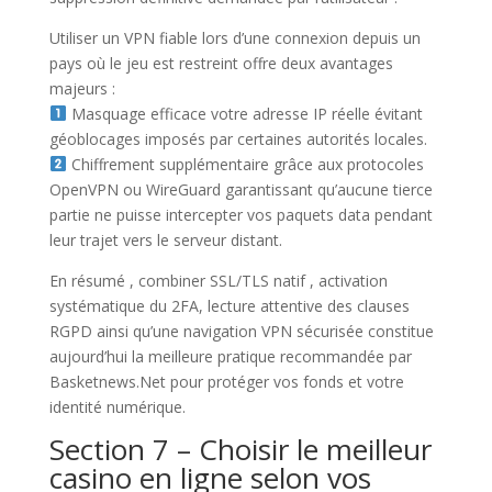
Utiliser un VPN fiable lors d’une connexion depuis un
pays où le jeu est restreint offre deux avantages
majeurs :
Masquage efficace votre adresse IP réelle évitant
géoblocages imposés par certaines autorités locales.
Chiffrement supplémentaire grâce aux protocoles
OpenVPN ou WireGuard garantissant qu’aucune tierce
partie ne puisse intercepter vos paquets data pendant
leur trajet vers le serveur distant.
En résumé , combiner SSL/TLS natif , activation
systématique du 2FA, lecture attentive des clauses
RGPD ainsi qu’une navigation VPN sécurisée constitue
aujourd’hui la meilleure pratique recommandée par
Basketnews.Net pour protéger vos fonds et votre
identité numérique.
Section 7 – Choisir le meilleur
casino en ligne selon vos