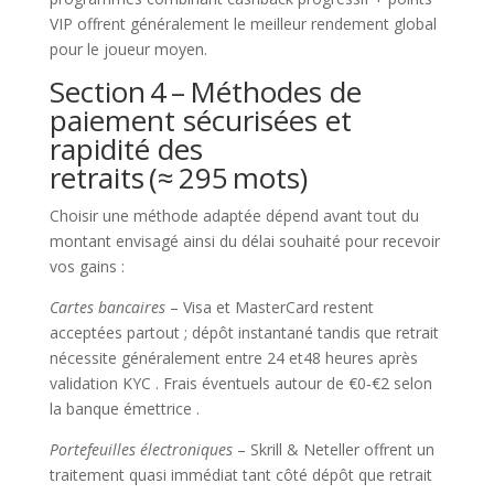
VIP offrent généralement le meilleur rendement global
pour le joueur moyen.
Section 4 – Méthodes de
paiement sécurisées et
rapidité des
retraits (≈ 295 mots)
Choisir une méthode adaptée dépend avant tout du
montant envisagé ainsi du délai souhaité pour recevoir
vos gains :
Cartes bancaires
– Visa et MasterCard restent
acceptées partout ; dépôt instantané tandis que retrait
nécessite généralement entre 24 et48 heures après
validation KYC . Frais éventuels autour de €0‑€2 selon
la banque émettrice .
Portefeuilles électroniques
– Skrill & Neteller offrent un
traitement quasi immédiat tant côté dépôt que retrait