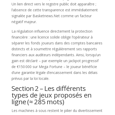
Un lien direct vers le registre public doit apparaître ;
l’absence de cette transparence est immédiatement
signalée par Basketnews.Net comme un facteur
négatif majeur.
La régulation influence directement la protection
financière : une licence solide oblige l’opérateur à
séparer les fonds joueurs dans des comptes bancaires
distincts et à soumettre régulièrement ses rapports
financiers aux auditeurs indépendants. Ainsi, lorsqu’un
gain est déclaré – par exemple un jackpot progressif
de €150 000 sur Mega Fortune – le joueur bénéficie
d’une garantie légale d’encaissement dans les délais
prévus par la loi locale.
Section 2 – Les différents
types de jeux proposés en
ligne (≈ 285 mots)
Les machines à sous restent le pilier du divertissement