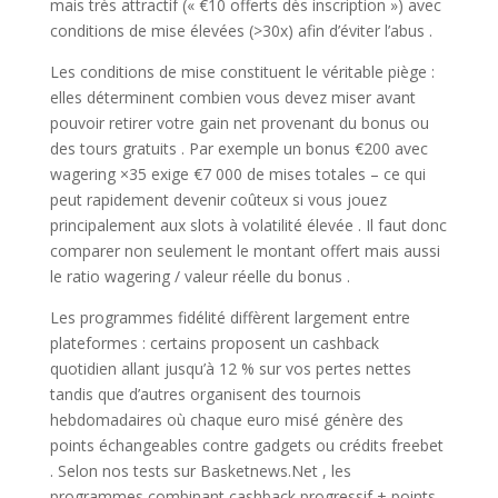
mais très attractif (« €10 offerts dès inscription ») avec
conditions de mise élevées (>30x) afin d’éviter l’abus .
Les conditions de mise constituent le véritable piège :
elles déterminent combien vous devez miser avant
pouvoir retirer votre gain net provenant du bonus ou
des tours gratuits . Par exemple un bonus €200 avec
wagering ×35 exige €7 000 de mises totales – ce qui
peut rapidement devenir coûteux si vous jouez
principalement aux slots à volatilité élevée . Il faut donc
comparer non seulement le montant offert mais aussi
le ratio wagering / valeur réelle du bonus .
Les programmes fidélité diffèrent largement entre
plateformes : certains proposent un cashback
quotidien allant jusqu’à 12 % sur vos pertes nettes
tandis que d’autres organisent des tournois
hebdomadaires où chaque euro misé génère des
points échangeables contre gadgets ou crédits freebet
. Selon nos tests sur Basketnews.Net , les
programmes combinant cashback progressif + points