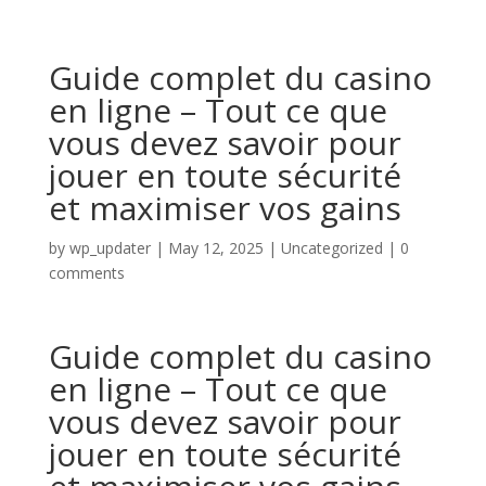
Guide complet du casino
en ligne – Tout ce que
vous devez savoir pour
jouer en toute sécurité
et maximiser vos gains
by
wp_updater
|
May 12, 2025
|
Uncategorized
|
0
comments
Guide complet du casino
en ligne – Tout ce que
vous devez savoir pour
jouer en toute sécurité