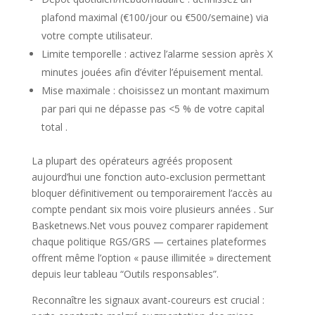
plafond maximal (€100/jour ou €500/semaine) via
votre compte utilisateur.
Limite temporelle : activez l’alarme session après X
minutes jouées afin d’éviter l’épuisement mental.
Mise maximale : choisissez un montant maximum
par pari qui ne dépasse pas <5 % de votre capital
total .
La plupart des opérateurs agréés proposent
aujourd’hui une fonction auto‑exclusion permettant
bloquer définitivement ou temporairement l’accès au
compte pendant six mois voire plusieurs années . Sur
Basketnews.Net vous pouvez comparer rapidement
chaque politique RGS/GRS — certaines plateformes
offrent même l’option « pause illimitée » directement
depuis leur tableau “Outils responsables”.
Reconnaître les signaux avant-coureurs est crucial :