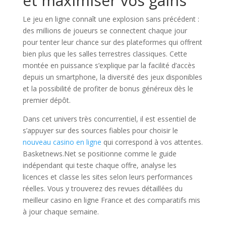
et maximiser vos gains
Le jeu en ligne connaît une explosion sans précédent :
des millions de joueurs se connectent chaque jour
pour tenter leur chance sur des plateformes qui offrent
bien plus que les salles terrestres classiques. Cette
montée en puissance s’explique par la facilité d’accès
depuis un smartphone, la diversité des jeux disponibles
et la possibilité de profiter de bonus généreux dès le
premier dépôt.
Dans cet univers très concurrentiel, il est essentiel de
s’appuyer sur des sources fiables pour choisir le
nouveau casino en ligne
qui correspond à vos attentes.
Basketnews.Net se positionne comme le guide
indépendant qui teste chaque offre, analyse les
licences et classe les sites selon leurs performances
réelles. Vous y trouverez des revues détaillées du
meilleur casino en ligne France et des comparatifs mis
à jour chaque semaine.