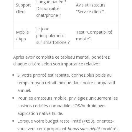
Langue parlée ?
Support
Avis utilisateurs
Disponibilité
client
“Service client”.
chat/phone ?
Je joue
Mobile
Test “Compatibilité
principalement
/ App
mobile”.
sur smartphone ?
Après avoir complété ce tableau mental, pondérez
chaque critère selon son importance relative :
Si votre priorité est rapidité, donnez plus poids au
temps moyen retrait indiqué dans notre comparatif
annuel.
Pour les amateurs mobile, privilégiez uniquement les
casinos certifiés compatibles iOS/Android avec
application native fluide.
Lorsque votre budget reste limité (<€50), orientez-
vous vers ceux proposant
bonus sans dépôt
modérés