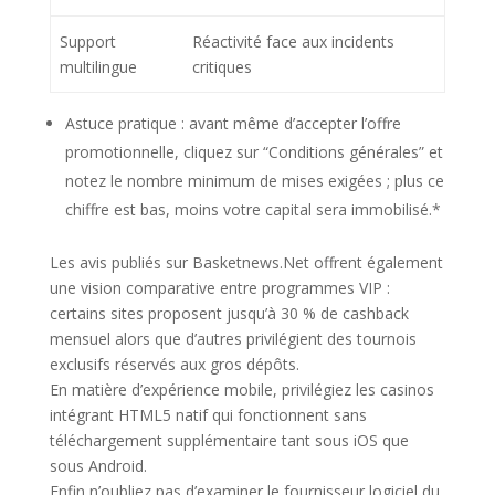
Support
Réactivité face aux incidents
multilingue
critiques
Astuce pratique : avant même d’accepter l’offre
promotionnelle, cliquez sur “Conditions générales” et
notez le nombre minimum de mises exigées ; plus ce
chiffre est bas, moins votre capital sera immobilisé.*
Les avis publiés sur Basketnews.Net offrent également
une vision comparative entre programmes VIP :
certains sites proposent jusqu’à 30 % de cashback
mensuel alors que d’autres privilégient des tournois
exclusifs réservés aux gros dépôts.
En matière d’expérience mobile, privilégiez les casinos
intégrant HTML5 natif qui fonctionnent sans
téléchargement supplémentaire tant sous iOS que
sous Android.
Enfin n’oubliez pas d’examiner le fournisseur logiciel du