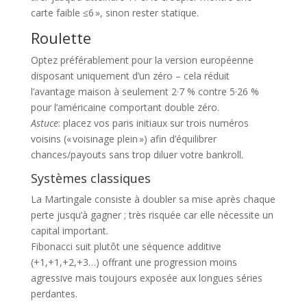
carte faible ≤6 », sinon rester statique.
Roulette
Optez préférablement pour la version européenne
disposant uniquement d’un zéro – cela réduit
l’avantage maison à seulement 2·7 % contre 5·26 %
pour l’américaine comportant double zéro.
Astuce
: placez vos paris initiaux sur trois numéros
voisins (« voisinage plein ») afin d’équilibrer
chances/payouts sans trop diluer votre bankroll.
Systèmes classiques
La Martingale consiste à doubler sa mise après chaque
perte jusqu’à gagner ; très risquée car elle nécessite un
capital important.
Fibonacci suit plutôt une séquence additive
(+1,+1,+2,+3…) offrant une progression moins
agressive mais toujours exposée aux longues séries
perdantes.