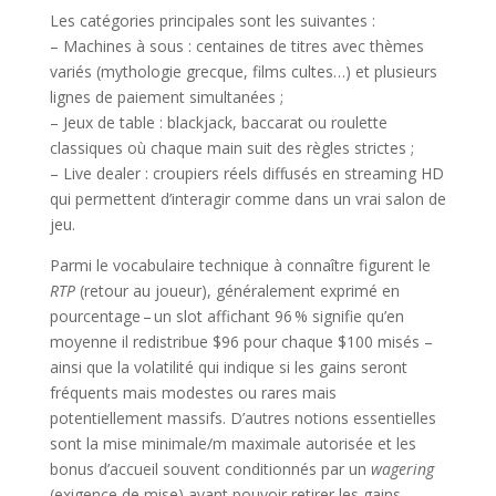
Les catégories principales sont les suivantes :
– Machines à sous : centaines de titres avec thèmes
variés (mythologie grecque, films cultes…) et plusieurs
lignes de paiement simultanées ;
– Jeux de table : blackjack, baccarat ou roulette
classiques où chaque main suit des règles strictes ;
– Live dealer : croupiers réels diffusés en streaming HD
qui permettent d’interagir comme dans un vrai salon de
jeu.
Parmi le vocabulaire technique à connaître figurent le
RTP
(retour au joueur), généralement exprimé en
pourcentage – un slot affichant 96 % signifie qu’en
moyenne il redistribue $96 pour chaque $100 misés –
ainsi que la volatilité qui indique si les gains seront
fréquents mais modestes ou rares mais
potentiellement massifs. D’autres notions essentielles
sont la mise minimale/m maximale autorisée et les
bonus d’accueil souvent conditionnés par un
wagering
(exigence de mise) avant pouvoir retirer les gains