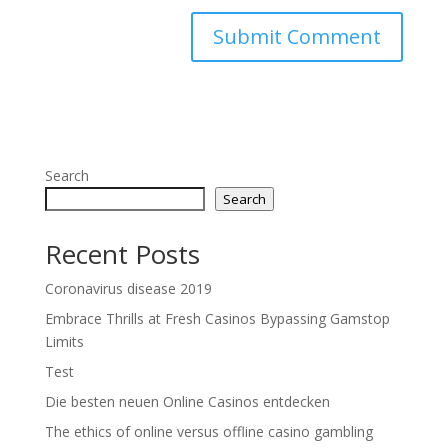
Search
Search
Recent Posts
Coronavirus disease 2019
Embrace Thrills at Fresh Casinos Bypassing Gamstop
Limits
Test
Die besten neuen Online Casinos entdecken
The ethics of online versus offline casino gambling