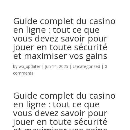
Guide complet du casino
en ligne : tout ce que
vous devez savoir pour
jouer en toute sécurité
et maximiser vos gains
by
wp_updater
|
Jun 14, 2025
|
Uncategorized
|
0
comments
Guide complet du casino
en ligne : tout ce que
vous devez savoir pour
jouer en toute sécurité