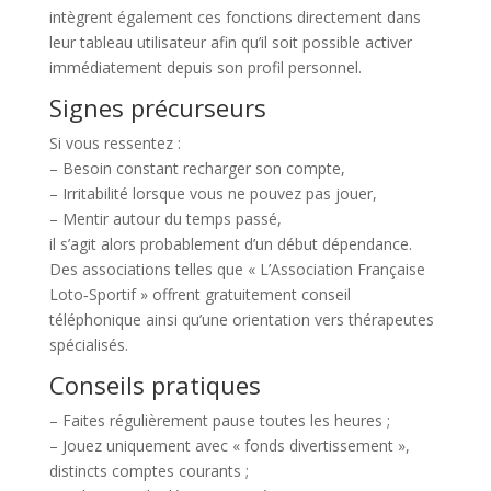
intègrent également ces fonctions directement dans
leur tableau utilisateur afin qu’il soit possible activer
immédiatement depuis son profil personnel.
Signes précurseurs
Si vous ressentez :
– Besoin constant recharger son compte,
– Irritabilité lorsque vous ne pouvez pas jouer,
– Mentir autour du temps passé,
il s’agit alors probablement d’un début dépendance.
Des associations telles que « L’Association Française
Loto‑Sportif » offrent gratuitement conseil
téléphonique ainsi qu’une orientation vers thérapeutes
spécialisés.
Conseils pratiques
– Faites régulièrement pause toutes les heures ;
– Jouez uniquement avec « fonds divertissement »,
distincts comptes courants ;