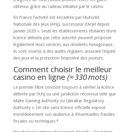
obtenus grâce au cadeau initialisé par le casino.
En France l’activité est encadrée par l’Autorité
Nationale des Jeux (ANJ), successeur d’Arjel depuis
janvier 2020 ». Seuls les établissements titulaires d’une
licence délivrée par cette autorité peuvent proposer
légalement leurs services aux résidents hexagonaux ;
ils sont soumis à des audits réguliers assurant l’équité
des jeux et la protection financière des joueurs.
Comment choisir le meilleur
casino en ligne
(≈ 330 mots)
Le premier filtre consiste toujours à vérifier la licence
délivrée par l’ANJ ou une juridiction reconnue telle que
Malte Gaming Authority ou Gibraltar Regulatory
Authority ». Un site sans licence officielle expose
immédiatement son audience à d’éventuelles fraudes
fiscales ou techniques.*
Ensuite trois critères deviennent décisifs : réputation,