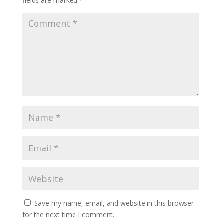
fields are marked
*
Save my name, email, and website in this browser
for the next time I comment.