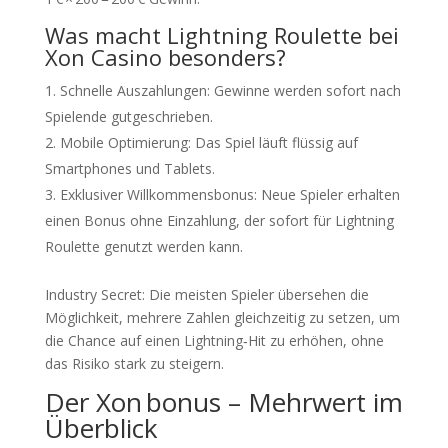
Was macht Lightning Roulette bei
Xon Casino besonders?
Schnelle Auszahlungen: Gewinne werden sofort nach
Spielende gutgeschrieben.
Mobile Optimierung: Das Spiel läuft flüssig auf
Smartphones und Tablets.
Exklusiver Willkommensbonus: Neue Spieler erhalten
einen Bonus ohne Einzahlung, der sofort für Lightning
Roulette genutzt werden kann.
Industry Secret: Die meisten Spieler übersehen die
Möglichkeit, mehrere Zahlen gleichzeitig zu setzen, um
die Chance auf einen Lightning‑Hit zu erhöhen, ohne
das Risiko stark zu steigern.
Der Xon bonus – Mehrwert im
Überblick