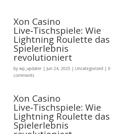
Xon Casino
Live‑Tischspiele: Wie
Lightning Roulette das
Spielerlebnis
revolutioniert
by
wp_updater
|
Jun 24, 2025
|
Uncategorized
|
0
comments
Xon Casino
Live‑Tischspiele: Wie
Lightning Roulette das
Spielerlebnis