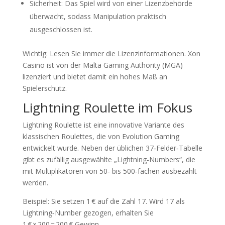
Sicherheit: Das Spiel wird von einer Lizenzbehörde
überwacht, sodass Manipulation praktisch
ausgeschlossen ist.
Wichtig: Lesen Sie immer die Lizenzinformationen. Xon
Casino ist von der Malta Gaming Authority (MGA)
lizenziert und bietet damit ein hohes Maß an
Spielerschutz.
Lightning Roulette im Fokus
Lightning Roulette ist eine innovative Variante des
klassischen Roulettes, die von Evolution Gaming
entwickelt wurde. Neben der üblichen 37‑Felder‑Tabelle
gibt es zufällig ausgewählte „Lightning‑Numbers“, die
mit Multiplikatoren von 50‑ bis 500‑fachen ausbezahlt
werden.
Beispiel: Sie setzen 1 € auf die Zahl 17. Wird 17 als
Lightning‑Number gezogen, erhalten Sie
1 € × 200 = 200 € Gewinn.