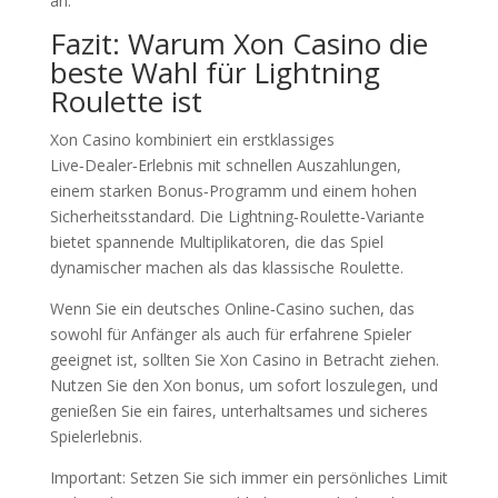
an.
Fazit: Warum Xon Casino die
beste Wahl für Lightning
Roulette ist
Xon Casino kombiniert ein erstklassiges
Live‑Dealer‑Erlebnis mit schnellen Auszahlungen,
einem starken Bonus‑Programm und einem hohen
Sicherheitsstandard. Die Lightning‑Roulette‑Variante
bietet spannende Multiplikatoren, die das Spiel
dynamischer machen als das klassische Roulette.
Wenn Sie ein deutsches Online‑Casino suchen, das
sowohl für Anfänger als auch für erfahrene Spieler
geeignet ist, sollten Sie Xon Casino in Betracht ziehen.
Nutzen Sie den Xon bonus, um sofort loszulegen, und
genießen Sie ein faires, unterhaltsames und sicheres
Spielerlebnis.
Important: Setzen Sie sich immer ein persönliches Limit