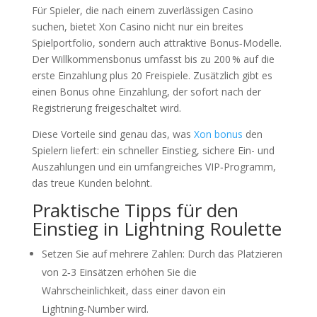
Für Spieler, die nach einem zuverlässigen Casino
suchen, bietet Xon Casino nicht nur ein breites
Spielportfolio, sondern auch attraktive Bonus‑Modelle.
Der Willkommensbonus umfasst bis zu 200 % auf die
erste Einzahlung plus 20 Freispiele. Zusätzlich gibt es
einen Bonus ohne Einzahlung, der sofort nach der
Registrierung freigeschaltet wird.
Diese Vorteile sind genau das, was
Xon bonus
den
Spielern liefert: ein schneller Einstieg, sichere Ein- und
Auszahlungen und ein umfangreiches VIP‑Programm,
das treue Kunden belohnt.
Praktische Tipps für den
Einstieg in Lightning Roulette
Setzen Sie auf mehrere Zahlen: Durch das Platzieren
von 2‑3 Einsätzen erhöhen Sie die
Wahrscheinlichkeit, dass einer davon ein
Lightning‑Number wird.