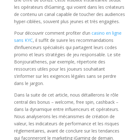
les opérateurs d’iGaming, qui voient dans les créateurs
de contenu un canal capable de toucher des audiences
hyper‑ciblées, souvent plus jeunes et très engagées.
Pour découvrir comment profiter d’un
casino en ligne
sans KYC
, il suffit de suivre les recommandations
d’influenceurs spécialisés qui partagent leurs codes
promo et leurs stratégies de jeu responsable. Le site
Bonjourathenes, par exemple, répertorie des
ressources utiles pour les joueurs souhaitant
s’informer sur les exigences légales sans se perdre
dans le jargon.
Dans la suite de cet article, nous détaillerons le rôle
central des bonus – welcome, free spin, cashback –
dans la dynamique entre influenceurs et opérateurs.
Nous analyserons les mécanismes de création de
valeur, les indicateurs de performance et les risques
réglementaires, avant de conclure sur les tendances
qui façonneront le marketing iGaming de demain.