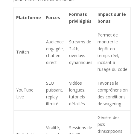
Formats
Impact sur le
Plateforme
Forces
privilégiés
bonus
Permet de
Audience
Streams de
montrer le
engagée,
2‑4 h,
dépôt en
Twitch
chat en
overlays
temps réel,
direct
dynamiques
incitant à
l’usage du code
SEO
Vidéos
Favorise la
YouTube
puissant,
longues,
compréhension
Live
replay
tutoriels
des conditions
illimité
détaillés
de wagering
Génère des
pics
Viralité,
Sessions de
d’inscriptions