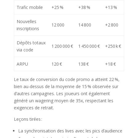
Trafic mobile
+25 %
+38 %
+13 %
Nouvelles
12 000
14 800
+2 800
inscriptions
Dépôts totaux
1 200 000 €
1 450 000 €
+250 k €
via code
ARPU
120 €
138 €
+18 €
Le taux de conversion du code promo a atteint 22 %,
bien au-dessus de la moyenne de 15 % observée sur
d’autres campagnes. Les joueurs ont également
généré un wagering moyen de 35x, respectant les
exigences de retrait.
Leçons tirées :
La synchronisation des lives avec les pics d’audience