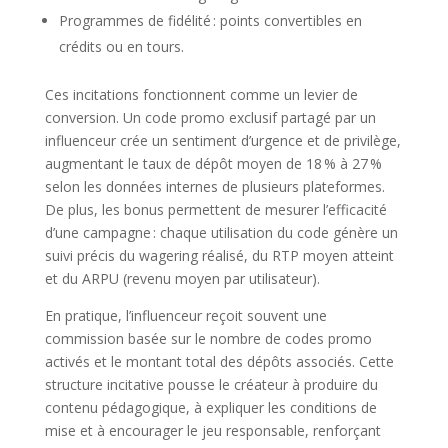
Programmes de fidélité : points convertibles en
crédits ou en tours.
Ces incitations fonctionnent comme un levier de
conversion. Un code promo exclusif partagé par un
influenceur crée un sentiment d’urgence et de privilège,
augmentant le taux de dépôt moyen de 18 % à 27 %
selon les données internes de plusieurs plateformes.
De plus, les bonus permettent de mesurer l’efficacité
d’une campagne : chaque utilisation du code génère un
suivi précis du wagering réalisé, du RTP moyen atteint
et du ARPU (revenu moyen par utilisateur).
En pratique, l’influenceur reçoit souvent une
commission basée sur le nombre de codes promo
activés et le montant total des dépôts associés. Cette
structure incitative pousse le créateur à produire du
contenu pédagogique, à expliquer les conditions de
mise et à encourager le jeu responsable, renforçant