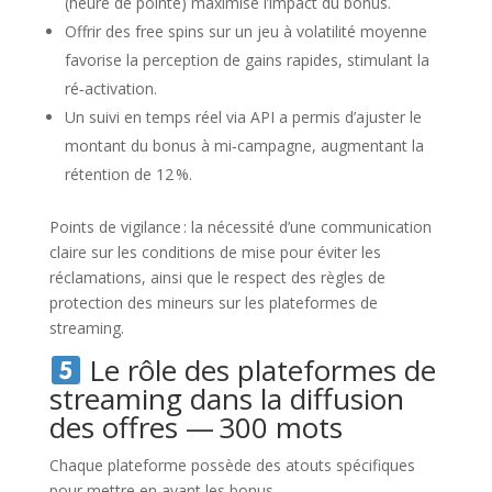
(heure de pointe) maximise l’impact du bonus.
Offrir des free spins sur un jeu à volatilité moyenne
favorise la perception de gains rapides, stimulant la
ré‑activation.
Un suivi en temps réel via API a permis d’ajuster le
montant du bonus à mi‑campagne, augmentant la
rétention de 12 %.
Points de vigilance : la nécessité d’une communication
claire sur les conditions de mise pour éviter les
réclamations, ainsi que le respect des règles de
protection des mineurs sur les plateformes de
streaming.
Le rôle des plateformes de
streaming dans la diffusion
des offres — 300 mots
Chaque plateforme possède des atouts spécifiques
pour mettre en avant les bonus.