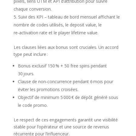
pixels, liens UTM et API d’attribution pour suivre
chaque conversion.
Suivi des KPI – tableau de bord mensuel affichant le
nombre de codes utilisés, le deposit value, le
re‑activation rate et le player lifetime value.
Les clauses liées aux bonus sont cruciales. Un accord
type peut inclure :
Bonus exclusif 150 % + 50 free spins pendant
30 jours.
Clause de non‑concurrence pendant 6 mois pour
éviter les promotions croisées.
Objectif de minimum 5 000 € de dépôt généré sous
le code promo.
Le respect de ces engagements garantit une visibilité
stable pour l’opérateur et une source de revenus
récurrente pour l’influenceur.