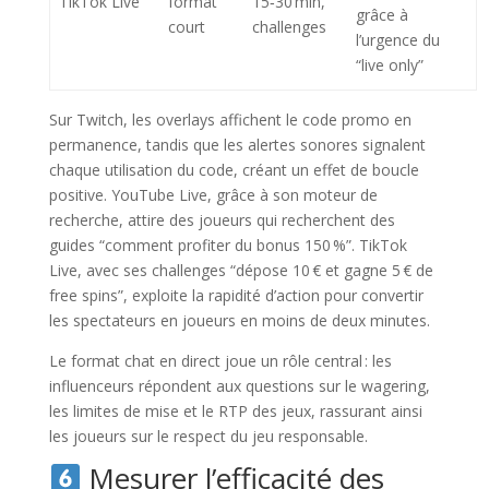
TikTok Live
format
15‑30 min,
grâce à
court
challenges
l’urgence du
“live only”
Sur Twitch, les overlays affichent le code promo en
permanence, tandis que les alertes sonores signalent
chaque utilisation du code, créant un effet de boucle
positive. YouTube Live, grâce à son moteur de
recherche, attire des joueurs qui recherchent des
guides “comment profiter du bonus 150 %”. TikTok
Live, avec ses challenges “dépose 10 € et gagne 5 € de
free spins”, exploite la rapidité d’action pour convertir
les spectateurs en joueurs en moins de deux minutes.
Le format chat en direct joue un rôle central : les
influenceurs répondent aux questions sur le wagering,
les limites de mise et le RTP des jeux, rassurant ainsi
les joueurs sur le respect du jeu responsable.
Mesurer l’efficacité des