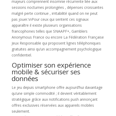
majeurs comprennent insomnie récurrente liée aux
sessions nocturnes prolongées , dépenses croissantes
malgré perte continue , irritabilité quand on ne peut
pas jouer.\nPour ceux qui sentent ces signaux
apparaître il existe plusieurs organisations
francophones telles que SNAAPF+, Gamblers
Anonymous France ou encore La Fédération Française
Jeux Responsable qui proposent lignes téléphoniques
gratuites ainsi qu’un accompagnement psychologique
confidentiel.
Optimiser son expérience
mobile & sécuriser ses
données
Le jeu depuis smartphone offre aujourd’hui davantage
qu’une simple commodité ; il devient véritablement
stratégique grâce aux notifications push annonçant
offres exclusives réservées aux appareils mobiles
seulement.