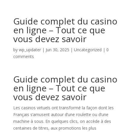
Guide complet du casino
en ligne – Tout ce que
vous devez savoir
by
wp_updater
|
Jun 30, 2025
|
Uncategorized
|
0
comments
Guide complet du casino
en ligne – Tout ce que
vous devez savoir
Les casinos virtuels ont transformé la façon dont les
Français s’amusent autour d’une roulette ou d’une
machine à sous. En quelques clics, on accède à des
centaines de titres, aux promotions les plus