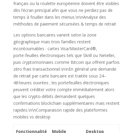
français ou la roulette européenne doivent être visibles
dès l’écran principal afin que vous ne perdiez pas de
temps à fouiller dans les menus.\n\nAnalyse des
méthodes de paiement sécurisées & temps de retrait
Les options bancaires varient selon la zone
géographique mais trois familles restent
incontournables : cartes Visa/MasterCard®,
porte‑feuilles électroniques tels que Skrill ou Neteller,
puis cryptomonnaies comme Bitcoin qui offrent parfois
zéro frais transactionnel.\n\nEn général une demande
de retrait par carte bancaire est traitée sous 24–
48 heures ouvrées ; les portefeuilles électroniques
peuvent créditer votre compte immédiatement alors
que les crypto‑débits demandent quelques
confirmations blockchain supplémentaires mais restent
rapides.\n\nComparaison rapide des plateformes
mobiles vs desktop
Fonctionnalité
Mobile
Desktop