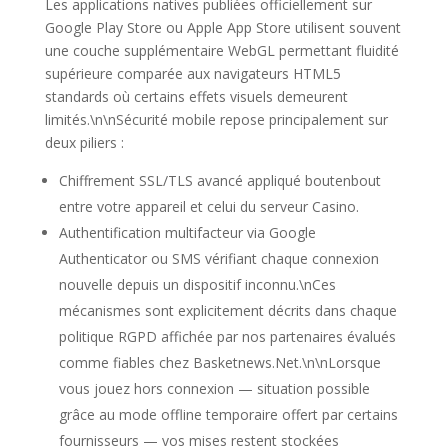
Les applications natives publiées officiellement sur
Google Play Store ou Apple App Store utilisent souvent
une couche supplémentaire WebGL permettant fluidité
supérieure comparée aux navigateurs HTML5
standards où certains effets visuels demeurent
limités.\n\nSécurité mobile repose principalement sur
deux piliers :
Chiffrement SSL/TLS avancé appliqué bout­en­bout
entre votre appareil et celui du serveur Casino.
Authentification multifacteur via Google
Authenticator ou SMS vérifiant chaque connexion
nouvelle depuis un dispositif inconnu.\nCes
mécanismes sont explicitement décrits dans chaque
politique RGPD affichée par nos partenaires évalués
comme fiables chez Basketnews.Net.\n\nLorsque
vous jouez hors connexion — situation possible
grâce au mode offline temporaire offert par certains
fournisseurs — vos mises restent stockées