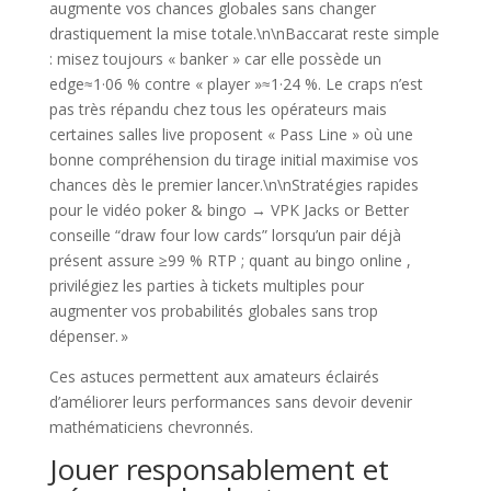
augmente vos chances globales sans changer
drastiquement la mise totale.\n\nBaccarat reste simple
: misez toujours « banker » car elle possède un
edge≈1·06 % contre « player »≈1·24 %. Le craps n’est
pas très répandu chez tous les opérateurs mais
certaines salles live proposent « Pass Line » où une
bonne compréhension du tirage initial maximise vos
chances dès le premier lancer.\n\nStratégies rapides
pour le vidéo poker & bingo → VPK Jacks or Better
conseille “draw four low cards” lorsqu’un pair déjà
présent assure ≥99 % RTP ; quant au bingo online ,
privilégiez les parties à tickets multiples pour
augmenter vos probabilités globales sans trop
dépenser. »
Ces astuces permettent aux amateurs éclairés
d’améliorer leurs performances sans devoir devenir
mathématiciens chevronnés.
Jouer responsablement et