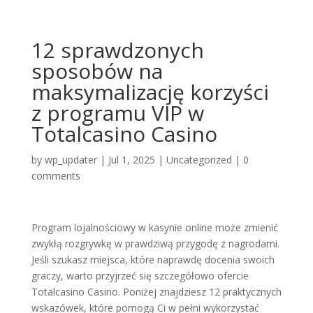
12 sprawdzonych
sposobów na
maksymalizację korzyści
z programu VIP w
Totalcasino Casino
by
wp_updater
|
Jul 1, 2025
|
Uncategorized
|
0
comments
Program lojalnościowy w kasynie online może zmienić
zwykłą rozgrywkę w prawdziwą przygodę z nagrodami.
Jeśli szukasz miejsca, które naprawdę docenia swoich
graczy, warto przyjrzeć się szczegółowo ofercie
Totalcasino Casino. Poniżej znajdziesz 12 praktycznych
wskazówek, które pomogą Ci w pełni wykorzystać