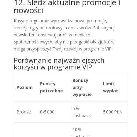
12. Śledź aktualne promocje i
nowości
Kasyno regularnie wprowadza nowe promocje,
turnieje i gry od czołowych dostawców. Subskrybuj
newsletter i obserwuj profil w mediach
społecznościowych, aby nie przegapić okazji, które
mogą przyspieszyć Twój rozwój w programie VIP.
Porównanie najważniejszych
korzyści w programie VIP
Bonusy
Punkty
Limit
Poziom
przy
potrzebne
wypłat
wypłacie
5 %
Bronze
0‑5 000
5 000 PLN
cashback
10 %
cashback,