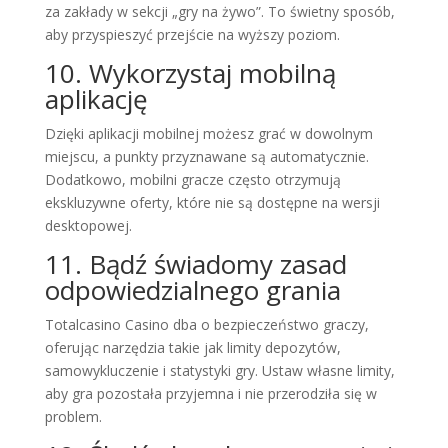
za zakłady w sekcji „gry na żywo”. To świetny sposób,
aby przyspieszyć przejście na wyższy poziom.
10. Wykorzystaj mobilną
aplikację
Dzięki aplikacji mobilnej możesz grać w dowolnym
miejscu, a punkty przyznawane są automatycznie.
Dodatkowo, mobilni gracze często otrzymują
ekskluzywne oferty, które nie są dostępne na wersji
desktopowej.
11. Bądź świadomy zasad
odpowiedzialnego grania
Totalcasino Casino dba o bezpieczeństwo graczy,
oferując narzędzia takie jak limity depozytów,
samowykluczenie i statystyki gry. Ustaw własne limity,
aby gra pozostała przyjemna i nie przerodziła się w
problem.