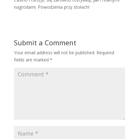
nagrodami. Powodzenia przy stołach!
Submit a Comment
Your email address will not be published.
Required
fields are marked
*