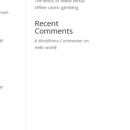
The ethics of online versus
offline casino gambling
ansen
Recent
Comments
je
A WordPress Commenter
on
Hello world!
jn