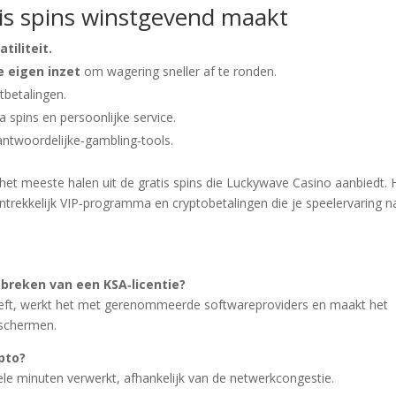
tis spins winstgevend maakt
tiliteit.
 eigen inzet
om wagering sneller af te ronden.
tbetalingen.
a spins en persoonlijke service.
antwoordelijke‑gambling‑tools.
 het meeste halen uit de gratis spins die Luckywave Casino aanbiedt. 
antrekkelijk VIP‑programma en cryptobetalingen die je speelervaring n
tbreken van een KSA‑licentie?
eeft, werkt het met gerenommeerde softwareproviders en maakt het
eschermen.
pto?
e minuten verwerkt, afhankelijk van de netwerkcongestie.