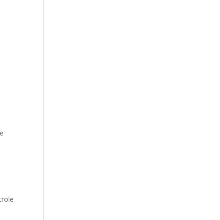
ze
trole