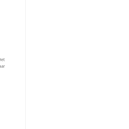
Het
aar