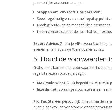
persoonlijke accountmanager.
Stappen om VIP‑status te bereiken:
Speel regelmatig en verzamel
loyalty points
.
Maak gebruik van de maandelijkse promoties.
Neem contact op met de live‑chat voor exclus
Expert Advice:
Zodra je VIP‑niveau 3 of hoger be
evenementen, zoals de Wereldbeker‑acties.
5. Houd de voorwaarden i
Gratis spins komen met voorwaarden: inzetlimiete
regels te lezen voordat je begint.
Maximale winst:
Vaak beperkt tot €10–€20 pe
Inzetlimiet:
Sommige slots laten alleen een m
Pro Tip:
Stel een persoonlijk limiet in via de v
over je bankroll en voorkom je onnodige verliez