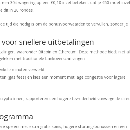
 een 30× wagering op een €0,10 inzet betekent dat je €60 moet inzet
e dit in 20 rondes.
t de tijd die nodig is om de bonusvoorwaarden te vervullen, zonder je
 voor snellere uitbetalingen
alingen, waaronder Bitcoin en Ethereum. Deze methode biedt niet al
geleken met traditionele bankoverschrijvingen.
enkele minuten verwerkt.
en (gas fees) en kies een moment met lage congestie voor lagere
a crypto innen, rapporteren een hogere tevredenheid vanwege de dire
‑programma
e spelers met extra gratis spins, hogere stortingsbonussen en een