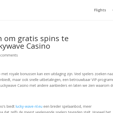
Flights
 om gratis spins te
ckywave Casino
 comments
o met royale bonussen kan een uitdaging zijn. Veel spelers zoeken na
 aanbiedt, maar ook snelle uitbetalingen, een betrouwbaar VIP‑progra
 we Luckywave Casino met andere aanbieders en laten we zien waarom d
no’s biedt
lucky-wave-nl.eu
een breder spelaanbod, meer
dat zelfs de meest veeleisende spelers tevreden stelt. Hoewel het