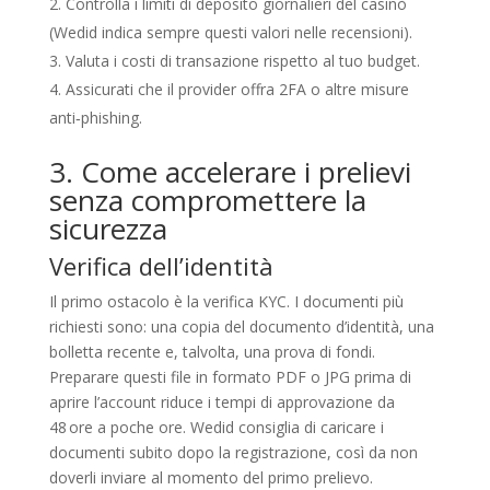
Controlla i limiti di deposito giornalieri del casinò
(Wedid indica sempre questi valori nelle recensioni).
Valuta i costi di transazione rispetto al tuo budget.
Assicurati che il provider offra 2FA o altre misure
anti‑phishing.
3. Come accelerare i prelievi
senza compromettere la
sicurezza
Verifica dell’identità
Il primo ostacolo è la verifica KYC. I documenti più
richiesti sono: una copia del documento d’identità, una
bolletta recente e, talvolta, una prova di fondi.
Preparare questi file in formato PDF o JPG prima di
aprire l’account riduce i tempi di approvazione da
48 ore a poche ore. Wedid consiglia di caricare i
documenti subito dopo la registrazione, così da non
doverli inviare al momento del primo prelievo.