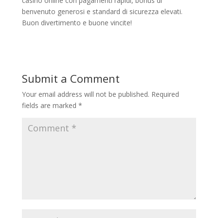
casino online con pagamenti rapidi, bonus di
benvenuto generosi e standard di sicurezza elevati.
Buon divertimento e buone vincite!
Submit a Comment
Your email address will not be published.
Required
fields are marked
*