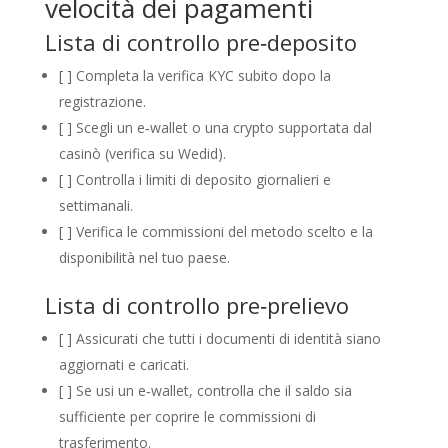
velocità dei pagamenti
Lista di controllo pre‑deposito
[ ] Completa la verifica KYC subito dopo la
registrazione.
[ ] Scegli un e‑wallet o una crypto supportata dal
casinò (verifica su Wedid).
[ ] Controlla i limiti di deposito giornalieri e
settimanali.
[ ] Verifica le commissioni del metodo scelto e la
disponibilità nel tuo paese.
Lista di controllo pre‑prelievo
[ ] Assicurati che tutti i documenti di identità siano
aggiornati e caricati.
[ ] Se usi un e‑wallet, controlla che il saldo sia
sufficiente per coprire le commissioni di
trasferimento.