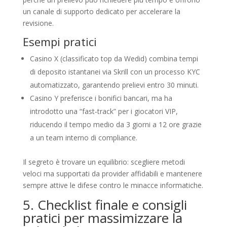
un canale di supporto dedicato per accelerare la
revisione.
Esempi pratici
Casino X (classificato top da Wedid) combina tempi
di deposito istantanei via Skrill con un processo KYC
automatizzato, garantendo prelievi entro 30 minuti.
Casino Y preferisce i bonifici bancari, ma ha
introdotto una “fast‑track” per i giocatori VIP,
riducendo il tempo medio da 3 giorni a 12 ore grazie
a un team interno di compliance.
Il segreto è trovare un equilibrio: scegliere metodi
veloci ma supportati da provider affidabili e mantenere
sempre attive le difese contro le minacce informatiche.
5. Checklist finale e consigli
pratici per massimizzare la