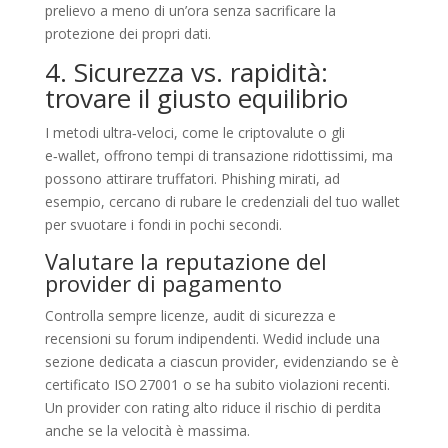
prelievo a meno di un’ora senza sacrificare la
protezione dei propri dati.
4. Sicurezza vs. rapidità:
trovare il giusto equilibrio
I metodi ultra‑veloci, come le criptovalute o gli
e‑wallet, offrono tempi di transazione ridottissimi, ma
possono attirare truffatori. Phishing mirati, ad
esempio, cercano di rubare le credenziali del tuo wallet
per svuotare i fondi in pochi secondi.
Valutare la reputazione del
provider di pagamento
Controlla sempre licenze, audit di sicurezza e
recensioni su forum indipendenti. Wedid include una
sezione dedicata a ciascun provider, evidenziando se è
certificato ISO 27001 o se ha subito violazioni recenti.
Un provider con rating alto riduce il rischio di perdita
anche se la velocità è massima.