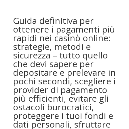
Guida definitiva per
ottenere i pagamenti più
rapidi nei casinò online:
strategie, metodi e
sicurezza – tutto quello
che devi sapere per
depositare e prelevare in
pochi secondi, scegliere i
provider di pagamento
più efficienti, evitare gli
ostacoli burocratici,
proteggere i tuoi fondi e
dati personali, sfruttare