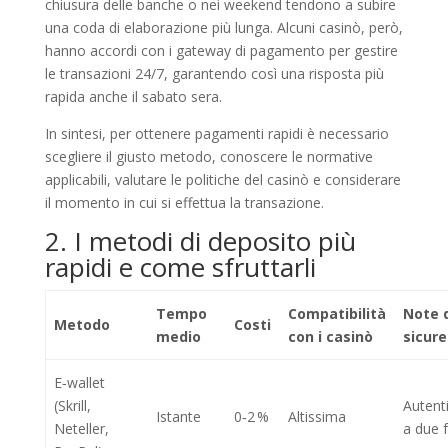
chiusura delle banche o nei weekend tendono a subire
una coda di elaborazione più lunga. Alcuni casinò, però,
hanno accordi con i gateway di pagamento per gestire
le transazioni 24/7, garantendo così una risposta più
rapida anche il sabato sera.
In sintesi, per ottenere pagamenti rapidi è necessario
scegliere il giusto metodo, conoscere le normative
applicabili, valutare le politiche del casinò e considerare
il momento in cui si effettua la transazione.
2. I metodi di deposito più
rapidi e come sfruttarli
Tempo
Compatibilità
Note 
Metodo
Costi
medio
con i casinò
sicur
E‑wallet
(Skrill,
Autent
Istante
0‑2 %
Altissima
Neteller,
a due f