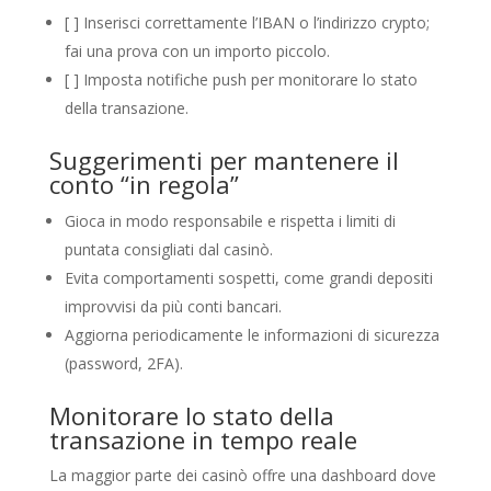
[ ] Inserisci correttamente l’IBAN o l’indirizzo crypto;
fai una prova con un importo piccolo.
[ ] Imposta notifiche push per monitorare lo stato
della transazione.
Suggerimenti per mantenere il
conto “in regola”
Gioca in modo responsabile e rispetta i limiti di
puntata consigliati dal casinò.
Evita comportamenti sospetti, come grandi depositi
improvvisi da più conti bancari.
Aggiorna periodicamente le informazioni di sicurezza
(password, 2FA).
Monitorare lo stato della
transazione in tempo reale
La maggior parte dei casinò offre una dashboard dove