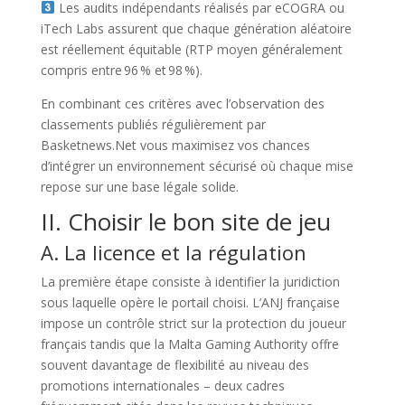
Les audits indépendants réalisés par eCOGRA ou
iTech Labs assurent que chaque génération aléatoire
est réellement équitable (RTP moyen généralement
compris entre 96 % et 98 %).
En combinant ces critères avec l’observation des
classements publiés régulièrement par
Basketnews.Net vous maximisez vos chances
d’intégrer un environnement sécurisé où chaque mise
repose sur une base légale solide.
II. Choisir le bon site de jeu
A. La licence et la régulation
La première étape consiste à identifier la juridiction
sous laquelle opère le portail choisi. L’ANJ française
impose un contrôle strict sur la protection du joueur
français tandis que la Malta Gaming Authority offre
souvent davantage de flexibilité au niveau des
promotions internationales – deux cadres