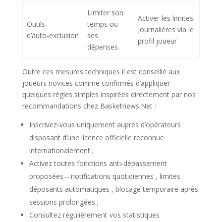
Limiter son
Activer les limites
Outils
temps ou
journalières via le
d’auto‑exclusion
ses
profil joueur
dépenses
Outre ces mesures techniques il est conseillé aux
joueurs novices comme confirmés d’appliquer
quelques règles simples inspirées directement par nos
recommandations chez Basketnews.Net :
Inscrivez-vous uniquement auprès d’opérateurs
disposant d’une licence officielle reconnue
internationalement ;
Activez toutes fonctions anti‑dépassement
proposées—notifications quotidiennes , limites
déposants automatiques , blocage temporaire après
sessions prolongées ;
Consultez régulièrement vos statistiques