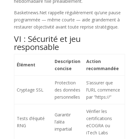
hebdomadaire fixé préalablement.
Basketnews.Net rappelle régulièrement qu’une pause
programmée — même courte — aide grandement à
restaurer objectivité avant toute reprise stratégique.
VI : Sécurité et jeu
responsable
Description
Action
Élément
concise
recommandée
Protection
S’assurer que
Cryptage SSL
des données
l’URL commence
personnelles
par “https://”
Vérifier les
Garantir
Tests d’équité
certifications
l’aléa
RNG
eCOGRA ou
impartial
iTech Labs