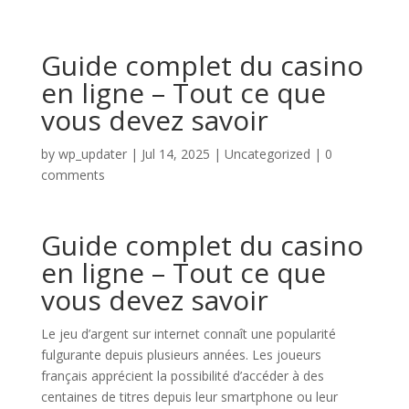
Guide complet du casino
en ligne – Tout ce que
vous devez savoir
by
wp_updater
|
Jul 14, 2025
|
Uncategorized
|
0
comments
Guide complet du casino
en ligne – Tout ce que
vous devez savoir
Le jeu d’argent sur internet connaît une popularité
fulgurante depuis plusieurs années. Les joueurs
français apprécient la possibilité d’accéder à des
centaines de titres depuis leur smartphone ou leur