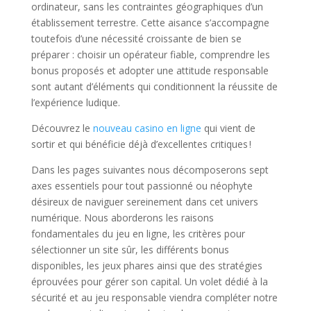
ordinateur, sans les contraintes géographiques d’un
établissement terrestre. Cette aisance s’accompagne
toutefois d’une nécessité croissante de bien se
préparer : choisir un opérateur fiable, comprendre les
bonus proposés et adopter une attitude responsable
sont autant d’éléments qui conditionnent la réussite de
l’expérience ludique.
Découvrez le
nouveau casino en ligne
qui vient de
sortir et qui bénéficie déjà d’excellentes critiques !
Dans les pages suivantes nous décomposerons sept
axes essentiels pour tout passionné ou néophyte
désireux de naviguer sereinement dans cet univers
numérique. Nous aborderons les raisons
fondamentales du jeu en ligne, les critères pour
sélectionner un site sûr, les différents bonus
disponibles, les jeux phares ainsi que des stratégies
éprouvées pour gérer son capital. Un volet dédié à la
sécurité et au jeu responsable viendra compléter notre