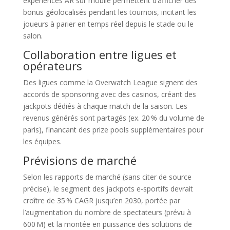
expériences AR sur mobile permettent d’afficher des
bonus géolocalisés pendant les tournois, incitant les
joueurs à parier en temps réel depuis le stade ou le
salon.
Collaboration entre ligues et
opérateurs
Des ligues comme la Overwatch League signent des
accords de sponsoring avec des casinos, créant des
jackpots dédiés à chaque match de la saison. Les
revenus générés sont partagés (ex. 20 % du volume de
paris), financant des prize pools supplémentaires pour
les équipes.
Prévisions de marché
Selon les rapports de marché (sans citer de source
précise), le segment des jackpots e‑sportifs devrait
croître de 35 % CAGR jusqu’en 2030, portée par
l’augmentation du nombre de spectateurs (prévu à
600 M) et la montée en puissance des solutions de