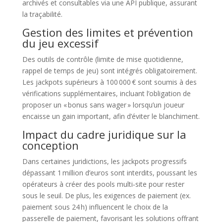
archivés et consultables via une API publique, assurant
la traçabilité.
Gestion des limites et prévention
du jeu excessif
Des outils de contrôle (limite de mise quotidienne,
rappel de temps de jeu) sont intégrés obligatoirement.
Les jackpots supérieurs à 100 000 € sont soumis à des
vérifications supplémentaires, incluant l’obligation de
proposer un « bonus sans wager » lorsqu’un joueur
encaisse un gain important, afin d’éviter le blanchiment.
Impact du cadre juridique sur la
conception
Dans certaines juridictions, les jackpots progressifs
dépassant 1 million d’euros sont interdits, poussant les
opérateurs à créer des pools multi‑site pour rester
sous le seuil. De plus, les exigences de paiement (ex.
paiement sous 24 h) influencent le choix de la
passerelle de paiement, favorisant les solutions offrant