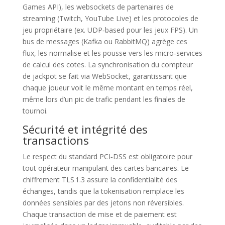
Games API), les websockets de partenaires de
streaming (Twitch, YouTube Live) et les protocoles de
jeu propriétaire (ex. UDP‑based pour les jeux FPS). Un
bus de messages (Kafka ou RabbitMQ) agrège ces
flux, les normalise et les pousse vers les micro‑services
de calcul des cotes. La synchronisation du compteur
de jackpot se fait via WebSocket, garantissant que
chaque joueur voit le même montant en temps réel,
même lors d’un pic de trafic pendant les finales de
tournoi.
Sécurité et intégrité des
transactions
Le respect du standard PCI‑DSS est obligatoire pour
tout opérateur manipulant des cartes bancaires. Le
chiffrement TLS 1.3 assure la confidentialité des
échanges, tandis que la tokenisation remplace les
données sensibles par des jetons non réversibles.
Chaque transaction de mise et de paiement est