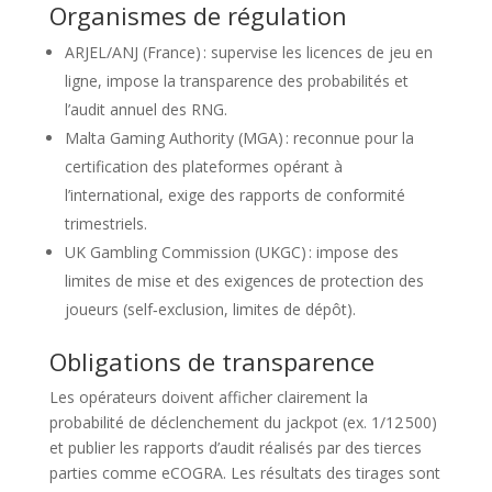
Organismes de régulation
ARJEL/ANJ (France) : supervise les licences de jeu en
ligne, impose la transparence des probabilités et
l’audit annuel des RNG.
Malta Gaming Authority (MGA) : reconnue pour la
certification des plateformes opérant à
l’international, exige des rapports de conformité
trimestriels.
UK Gambling Commission (UKGC) : impose des
limites de mise et des exigences de protection des
joueurs (self‑exclusion, limites de dépôt).
Obligations de transparence
Les opérateurs doivent afficher clairement la
probabilité de déclenchement du jackpot (ex. 1/12 500)
et publier les rapports d’audit réalisés par des tierces
parties comme eCOGRA. Les résultats des tirages sont