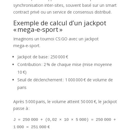
synchronisation inter‑sites, souvent basé sur un smart
contract privé ou un service de consensus distribué.
Exemple de calcul d’un jackpot
« mega‑e‑sport »
Imaginons un tournoi CS:GO avec un jackpot
mega‑e‑sport.
Jackpot de base : 250 000 €
Contribution : 2 % de chaque mise (mise moyenne
10 €)
Seuil de déclenchement : 1 000 000 € de volume de
paris
Après 5 000 paris, le volume atteint 50 000 €, le jackpot
passe à :
J = 250 000 + (0,02 × 10 × 5 000) = 250 000 +
1 000 = 251 000 €