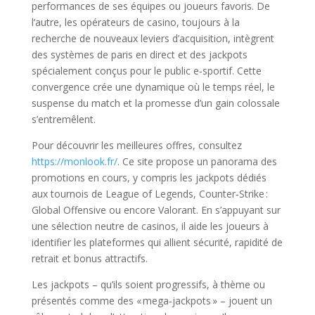
performances de ses équipes ou joueurs favoris. De
l’autre, les opérateurs de casino, toujours à la
recherche de nouveaux leviers d’acquisition, intègrent
des systèmes de paris en direct et des jackpots
spécialement conçus pour le public e‑sportif. Cette
convergence crée une dynamique où le temps réel, le
suspense du match et la promesse d’un gain colossale
s’entremêlent.
Pour découvrir les meilleures offres, consultez
https://monlook.fr/
. Ce site propose un panorama des
promotions en cours, y compris les jackpots dédiés
aux tournois de League of Legends, Counter‑Strike :
Global Offensive ou encore Valorant. En s’appuyant sur
une sélection neutre de casinos, il aide les joueurs à
identifier les plateformes qui allient sécurité, rapidité de
retrait et bonus attractifs.
Les jackpots – qu’ils soient progressifs, à thème ou
présentés comme des « mega‑jackpots » – jouent un