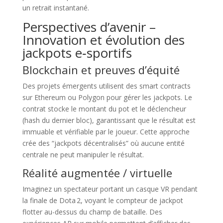
un retrait instantané.
Perspectives d’avenir –
Innovation et évolution des
jackpots e‑sportifs
Blockchain et preuves d’équité
Des projets émergents utilisent des smart contracts
sur Ethereum ou Polygon pour gérer les jackpots. Le
contrat stocke le montant du pot et le déclencheur
(hash du dernier bloc), garantissant que le résultat est
immuable et vérifiable par le joueur. Cette approche
crée des “jackpots décentralisés” où aucune entité
centrale ne peut manipuler le résultat.
Réalité augmentée / virtuelle
Imaginez un spectateur portant un casque VR pendant
la finale de Dota 2, voyant le compteur de jackpot
flotter au-dessus du champ de bataille. Des