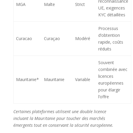
reconnaissance
MGA
Malte
Strict
UE, exigences
KYC détaillées
Processus
d’obtention
Curacao
Curaçao
Modéré
rapide, coûts
réduits
Souvent
combinée avec
licences
Mauritanie*
Mauritanie
Variable
européennes
pour élargir
l’offre
Certaines plateformes utilisent une double licence
incluant la Mauritanie pour toucher des marchés
émergents tout en conservant la sécurité européenne.