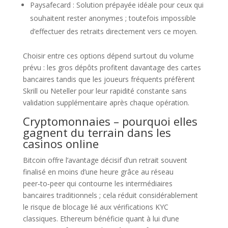
Paysafecard : Solution prépayée idéale pour ceux qui
souhaitent rester anonymes ; toutefois impossible
d’effectuer des retraits directement vers ce moyen.
Choisir entre ces options dépend surtout du volume
prévu : les gros dépôts profitent davantage des cartes
bancaires tandis que les joueurs fréquents préfèrent
Skrill ou Neteller pour leur rapidité constante sans
validation supplémentaire après chaque opération.
Cryptomonnaies – pourquoi elles
gagnent du terrain dans les
casinos online
Bitcoin offre l’avantage décisif d’un retrait souvent
finalisé en moins d’une heure grâce au réseau
peer‑to‑peer qui contourne les intermédiaires
bancaires traditionnels ; cela réduit considérablement
le risque de blocage lié aux vérifications KYC
classiques. Ethereum bénéficie quant à lui d’une