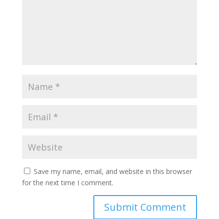
Save my name, email, and website in this browser
for the next time I comment.