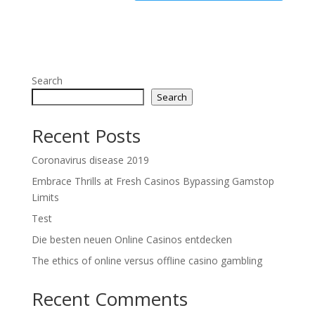
Search
Search
Recent Posts
Coronavirus disease 2019
Embrace Thrills at Fresh Casinos Bypassing Gamstop
Limits
Test
Die besten neuen Online Casinos entdecken
The ethics of online versus offline casino gambling
Recent Comments