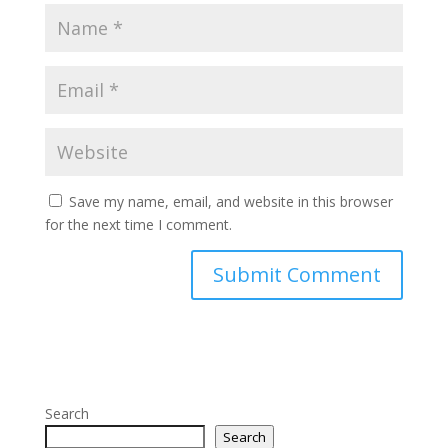
Save my name, email, and website in this browser
for the next time I comment.
Search
Search