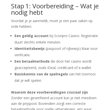
Stap 1: Voorbereiding – Wat je
nodig hebt
Voordat je je aanmeldt, moet je een paar zaken op
orde hebben:
Een geldig account
bij Scoripro Casino. Registratie
duurt slechts enkele minuten.
Identiteitsbewijs
(paspoort of rijbewijs) klaar voor
verificatie.
Een betaalmethode
die door het casino wordt
geaccepteerd, zoals iDeal, creditcard of e‑wallet.
Basiskennis van de spelregels
van het toernooi
dat je wilt spelen.
Waarom deze voorbereidingen cruciaal zijn
Zonder een geverifieerd account kun je niet meedoen
aan de prijspool. Bovendien zorgt een correcte
betaalmethode voor snelle uitbetalingen, iets waar