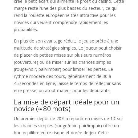
crée le petit écart qui alimente le profit du casino. Cette
marge reste l’une des plus basses du secteur, ce qui
rend la roulette européenne très attractive pour les
novices qui veulent comprendre rapidement les
probabilités.
En plus de son avantage réduit, le jeu se prête à une
multitude de stratégies simples. Le joueur peut choisir
de placer de petites mises sur plusieurs numéros
(couverture) ou de miser sur les chances simples
(rouge/noir, pair/impair) pour limiter les pertes. Le
rythme modéré des tours, généralement de 30 à
45 secondes en ligne, laisse le temps de réfléchir sans
être pressé, un atout majeur pour les débutants.
La mise de départ idéale pour un
novice (≈ 80 mots)
Un premier dépôt de 20 € à répartir en mises de 1 € sur
les chances simples (rouge/noir, pair/impair) offre un
bon équilibre entre risque et durée de jeu. Cette