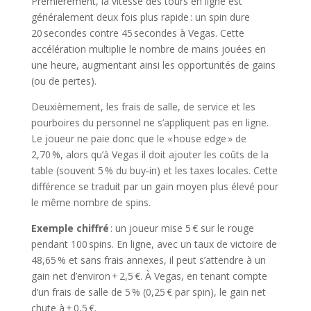
Premièrement, la vitesse des tours en ligne est
généralement deux fois plus rapide : un spin dure
20 secondes contre 45 secondes à Vegas. Cette
accélération multiplie le nombre de mains jouées en
une heure, augmentant ainsi les opportunités de gains
(ou de pertes).
Deuxièmement, les frais de salle, de service et les
pourboires du personnel ne s’appliquent pas en ligne.
Le joueur ne paie donc que le « house edge » de
2,70 %, alors qu’à Vegas il doit ajouter les coûts de la
table (souvent 5 % du buy‑in) et les taxes locales. Cette
différence se traduit par un gain moyen plus élevé pour
le même nombre de spins.
Exemple chiffré
: un joueur mise 5 € sur le rouge
pendant 100 spins. En ligne, avec un taux de victoire de
48,65 % et sans frais annexes, il peut s’attendre à un
gain net d’environ + 2,5 €. À Vegas, en tenant compte
d’un frais de salle de 5 % (0,25 € par spin), le gain net
chute à + 0,5 €.