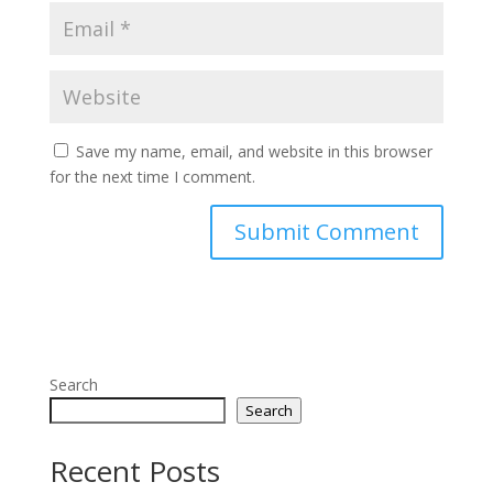
Save my name, email, and website in this browser
for the next time I comment.
Search
Search
Recent Posts