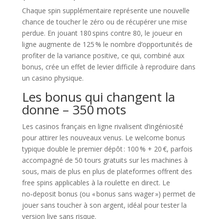
Chaque spin supplémentaire représente une nouvelle
chance de toucher le zéro ou de récupérer une mise
perdue. En jouant 180 spins contre 80, le joueur en
ligne augmente de 125 % le nombre d’opportunités de
profiter de la variance positive, ce qui, combiné aux
bonus, crée un effet de levier difficile à reproduire dans
un casino physique.
Les bonus qui changent la
donne – 350 mots
Les casinos français en ligne rivalisent d’ingéniosité
pour attirer les nouveaux venus. Le welcome bonus
typique double le premier dépôt : 100 % + 20 €, parfois
accompagné de 50 tours gratuits sur les machines à
sous, mais de plus en plus de plateformes offrent des
free spins applicables à la roulette en direct. Le
no‑deposit bonus (ou « bonus sans wager ») permet de
jouer sans toucher à son argent, idéal pour tester la
version live sans risque.