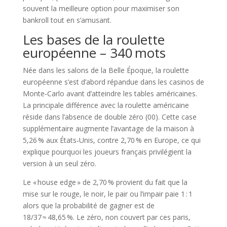
souvent la meilleure option pour maximiser son
bankroll tout en s’amusant.
Les bases de la roulette
européenne – 340 mots
Née dans les salons de la Belle Époque, la roulette
européenne s’est d’abord répandue dans les casinos de
Monte‑Carlo avant d’atteindre les tables américaines.
La principale différence avec la roulette américaine
réside dans l’absence de double zéro (00). Cette case
supplémentaire augmente l’avantage de la maison à
5,26 % aux États‑Unis, contre 2,70 % en Europe, ce qui
explique pourquoi les joueurs français privilégient la
version à un seul zéro.
Le « house edge » de 2,70 % provient du fait que la
mise sur le rouge, le noir, le pair ou l’impair paie 1 : 1
alors que la probabilité de gagner est de
18/37 ≈ 48,65 %. Le zéro, non couvert par ces paris,