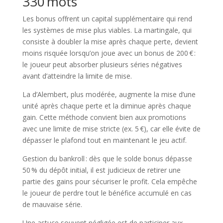
330 mots
Les bonus offrent un capital supplémentaire qui rend
les systèmes de mise plus viables. La martingale, qui
consiste à doubler la mise après chaque perte, devient
moins risquée lorsqu’on joue avec un bonus de 200 € :
le joueur peut absorber plusieurs séries négatives
avant d’atteindre la limite de mise.
La d’Alembert, plus modérée, augmente la mise d’une
unité après chaque perte et la diminue après chaque
gain. Cette méthode convient bien aux promotions
avec une limite de mise stricte (ex. 5 €), car elle évite de
dépasser le plafond tout en maintenant le jeu actif.
Gestion du bankroll : dès que le solde bonus dépasse
50 % du dépôt initial, il est judicieux de retirer une
partie des gains pour sécuriser le profit. Cela empêche
le joueur de perdre tout le bénéfice accumulé en cas
de mauvaise série.
Une astuce souvent négligée est de participer aux