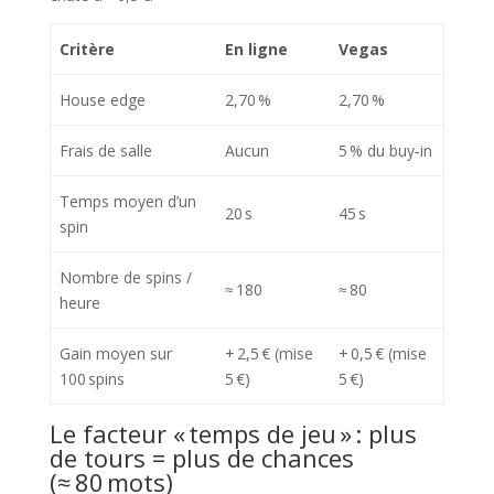
Critère
En ligne
Vegas
House edge
2,70 %
2,70 %
Frais de salle
Aucun
5 % du buy‑in
Temps moyen d’un
20 s
45 s
spin
Nombre de spins /
≈ 180
≈ 80
heure
Gain moyen sur
+ 2,5 € (mise
+ 0,5 € (mise
100 spins
5 €)
5 €)
Le facteur « temps de jeu » : plus
de tours = plus de chances
(≈ 80 mots)