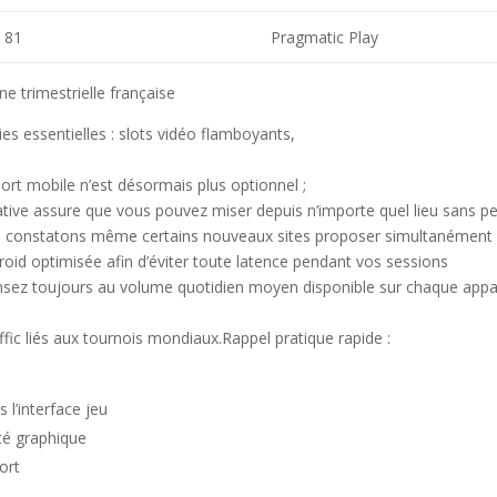
81
Pragmatic Play
 trimestrielle française
ies essentielles : slots vidéo flamboyants,
port mobile n’est désormais plus optionnel ;
tive assure que vous pouvez miser depuis n’importe quel lieu sans p
ous constatons même certains nouveaux sites proposer simultanément
id optimisée afin d’éviter toute latence pendant vos sessions
nsez toujours au volume quotidien moyen disponible sur chaque appa
ffic liés aux tournois mondiaux.Rappel pratique rapide :
l’interface jeu
ité graphique
ort