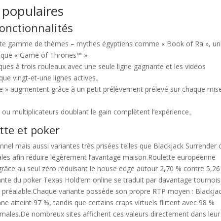
s populaires
onctionnalités
aste gamme de thèmes – mythes égyptiens comme « Book of Ra », un
es que « Game of Thrones™ ».
iques à trois rouleaux avec une seule ligne gagnante et les vidéos
que vingt‑et‑une lignes actives。
ne » augmentent grâce à un petit prélèvement prélevé sur chaque mis
 ou multiplicateurs doublant le gain complètent l’expérience。
ette et poker
nnel mais aussi variantes très prisées telles que Blackjack Surrender 
ales afin réduire légèrement l’avantage maison.Roulette européenne
râce au seul zéro réduisant le house edge autour 2,70 % contre 5,2
ante du poker Texas Hold’em online se traduit par davantage tournois
t préalable.Chaque variante possède son propre RTP moyen : Blackja
 atteint 97 %, tandis que certains craps virtuels flirtent avec 98 %
ptimales.De nombreux sites affichent ces valeurs directement dans leur