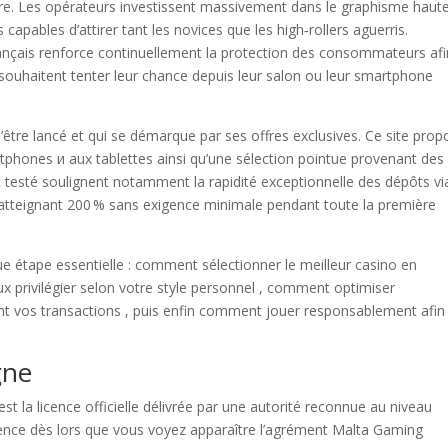
ière. Les opérateurs investissent massivement dans le graphisme haut
 capables d’attirer tant les novices que les high‑rollers aguerris.
rançais renforce continuellement la protection des consommateurs afi
i souhaitent tenter leur chance depuis leur salon ou leur smartphone
d’être lancé et qui se démarque par ses offres exclusives. Ce site pro
tphones и aux tablettes ainsi qu’une sélection pointue provenant des
t testé soulignent notamment la rapidité exceptionnelle des dépôts vi
 atteignant 200 % sans exigence minimale pendant toute la première
 étape essentielle : comment sélectionner le meilleur casino en
eux privilégier selon votre style personnel , comment optimiser
nt vos transactions , puis enfin comment jouer responsablement afin
gne
 est la licence officielle délivrée par une autorité reconnue au niveau
ence dès lors que vous voyez apparaître l’agrément Malta Gaming