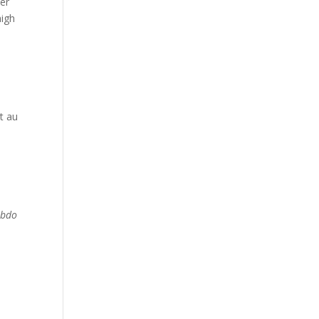
ser
high
t au
ebdo