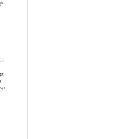
gie
es
it
e
ors