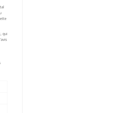
tal
u
cette
, qui
’avis
s