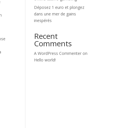
e
Déposez 1 euro et plongez
dans une mer de gains
n
inespérés
Recent
pose
Comments
a
A WordPress Commenter
on
Hello world!