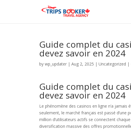
Guide complet du casi
devez savoir en 2024
by
wp_updater
|
Aug 2, 2025
|
Uncategorized
|
Guide complet du casi
devez savoir en 2024
Le phénomène des casinos en ligne n’a jamais é
seulement, le marché français est passé d’une 
million d’utilisateurs actifs se connectent chaque
diversification massive des offres promotionnell