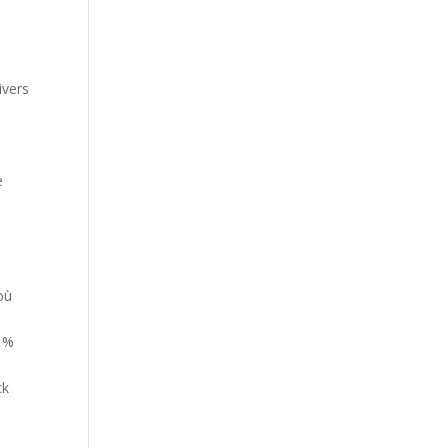
ivers
e
où
6 %
ck