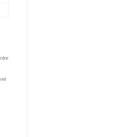
erdre
reil