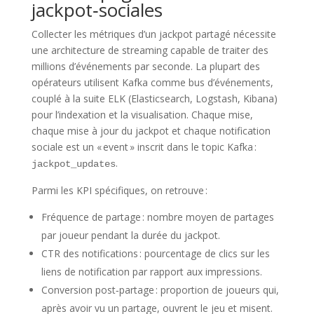
jackpot‑sociales
Collecter les métriques d’un jackpot partagé nécessite
une architecture de streaming capable de traiter des
millions d’événements par seconde. La plupart des
opérateurs utilisent Kafka comme bus d’événements,
couplé à la suite ELK (Elasticsearch, Logstash, Kibana)
pour l’indexation et la visualisation. Chaque mise,
chaque mise à jour du jackpot et chaque notification
sociale est un « event » inscrit dans le topic Kafka :
.
jackpot_updates
Parmi les KPI spécifiques, on retrouve :
Fréquence de partage : nombre moyen de partages
par joueur pendant la durée du jackpot.
CTR des notifications : pourcentage de clics sur les
liens de notification par rapport aux impressions.
Conversion post‑partage : proportion de joueurs qui,
après avoir vu un partage, ouvrent le jeu et misent.