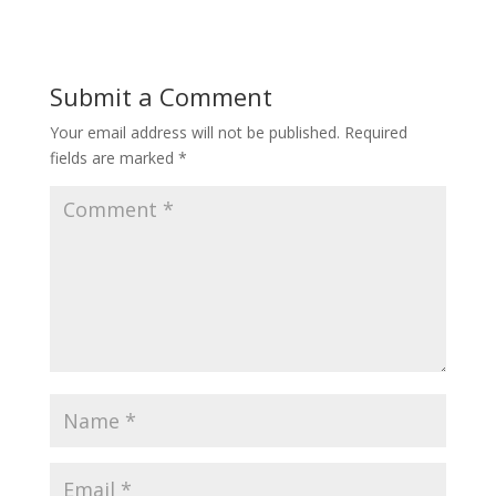
Submit a Comment
Your email address will not be published.
Required
fields are marked
*