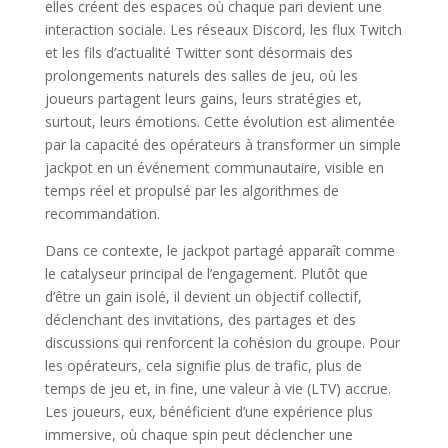
elles créent des espaces où chaque pari devient une
interaction sociale. Les réseaux Discord, les flux Twitch
et les fils d’actualité Twitter sont désormais des
prolongements naturels des salles de jeu, où les
joueurs partagent leurs gains, leurs stratégies et,
surtout, leurs émotions. Cette évolution est alimentée
par la capacité des opérateurs à transformer un simple
jackpot en un événement communautaire, visible en
temps réel et propulsé par les algorithmes de
recommandation.
Dans ce contexte, le jackpot partagé apparaît comme
le catalyseur principal de l’engagement. Plutôt que
d’être un gain isolé, il devient un objectif collectif,
déclenchant des invitations, des partages et des
discussions qui renforcent la cohésion du groupe. Pour
les opérateurs, cela signifie plus de trafic, plus de
temps de jeu et, in fine, une valeur à vie (LTV) accrue.
Les joueurs, eux, bénéficient d’une expérience plus
immersive, où chaque spin peut déclencher une