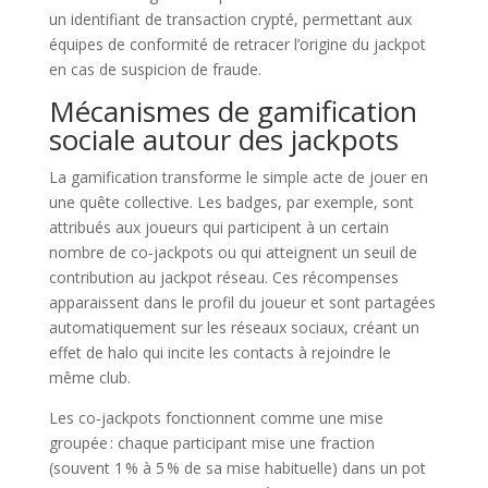
un identifiant de transaction crypté, permettant aux
équipes de conformité de retracer l’origine du jackpot
en cas de suspicion de fraude.
Mécanismes de gamification
sociale autour des jackpots
La gamification transforme le simple acte de jouer en
une quête collective. Les badges, par exemple, sont
attribués aux joueurs qui participent à un certain
nombre de co‑jackpots ou qui atteignent un seuil de
contribution au jackpot réseau. Ces récompenses
apparaissent dans le profil du joueur et sont partagées
automatiquement sur les réseaux sociaux, créant un
effet de halo qui incite les contacts à rejoindre le
même club.
Les co‑jackpots fonctionnent comme une mise
groupée : chaque participant mise une fraction
(souvent 1 % à 5 % de sa mise habituelle) dans un pot