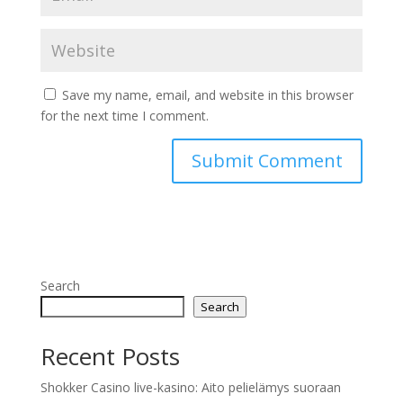
Save my name, email, and website in this browser
for the next time I comment.
Search
Search
Recent Posts
Shokker Casino live-kasino: Aito pelielämys suoraan