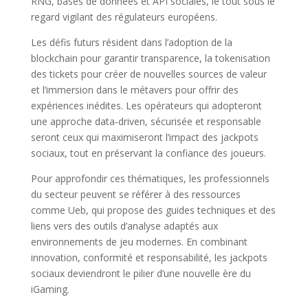
RNG, bases de données et API sociales, le tout sous le
regard vigilant des régulateurs européens.
Les défis futurs résident dans l’adoption de la
blockchain pour garantir transparence, la tokenisation
des tickets pour créer de nouvelles sources de valeur
et l’immersion dans le métavers pour offrir des
expériences inédites. Les opérateurs qui adopteront
une approche data‑driven, sécurisée et responsable
seront ceux qui maximiseront l’impact des jackpots
sociaux, tout en préservant la confiance des joueurs.
Pour approfondir ces thématiques, les professionnels
du secteur peuvent se référer à des ressources
comme Ueb, qui propose des guides techniques et des
liens vers des outils d’analyse adaptés aux
environnements de jeu modernes. En combinant
innovation, conformité et responsabilité, les jackpots
sociaux deviendront le pilier d’une nouvelle ère du
iGaming.