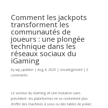
Comment les jackpots
transforment les
communautés de
joueurs : une plongée
technique dans les
réseaux sociaux du
iGaming
by
wp_updater
|
Aug 4, 2025
|
Uncategorized
|
0
comments
Le secteur du iGaming vit une mutation sans
précédent : les plateformes ne se contentent plus
d’offrir des machines à sous ou des tables de poker,