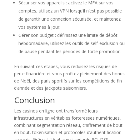
Sécuriser vos appareils : activez le MFA sur vos
comptes, utilisez un VPN lorsqu’il n’est pas possible
de garantir une connexion sécurisée, et maintenez
vos systèmes à jour.
Gérer son budget : définissez une limite de dépôt
hebdomadaire, utilisez les outils de self‑exclusion ou
de pause pendant les périodes de forte promotion.
En suivant ces étapes, vous réduisez les risques de
perte financière et vous profitez pleinement des bonus
de Noël, des paris sportifs sur les compétitions de fin
d’année et des jackpots saisonniers.
Conclusion
Les casinos en ligne ont transformé leurs
infrastructures en véritables forteresses numériques,
combinant segmentation réseau, chiffrement de bout
en bout, tokenisation et protocoles d’authentification
avancés. Grâce à l’IA et aux standards PCI‑DSS,