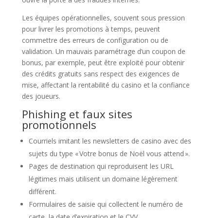
Les équipes opérationnelles, souvent sous pression
pour livrer les promotions à temps, peuvent
commettre des erreurs de configuration ou de
validation. Un mauvais paramétrage d’un coupon de
bonus, par exemple, peut être exploité pour obtenir
des crédits gratuits sans respect des exigences de
mise, affectant la rentabilité du casino et la confiance
des joueurs.
Phishing et faux sites
promotionnels
Courriels imitant les newsletters de casino avec des
sujets du type « Votre bonus de Noël vous attend ».
Pages de destination qui reproduisent les URL
légitimes mais utilisent un domaine légèrement
différent.
Formulaires de saisie qui collectent le numéro de
carte, la date d’expiration et le CVV.