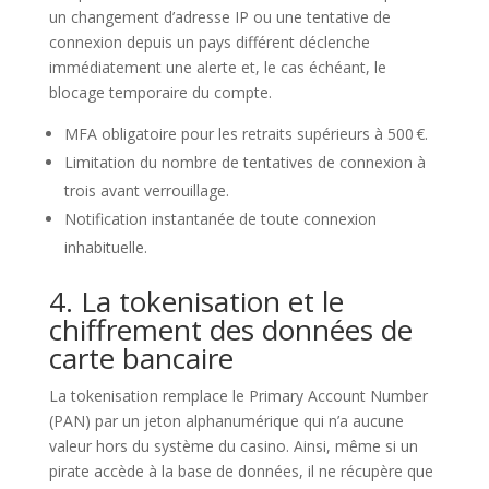
un changement d’adresse IP ou une tentative de
connexion depuis un pays différent déclenche
immédiatement une alerte et, le cas échéant, le
blocage temporaire du compte.
MFA obligatoire pour les retraits supérieurs à 500 €.
Limitation du nombre de tentatives de connexion à
trois avant verrouillage.
Notification instantanée de toute connexion
inhabituelle.
4. La tokenisation et le
chiffrement des données de
carte bancaire
La tokenisation remplace le Primary Account Number
(PAN) par un jeton alphanumérique qui n’a aucune
valeur hors du système du casino. Ainsi, même si un
pirate accède à la base de données, il ne récupère que