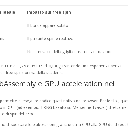
e ideale
Impatto sul free spin
Il bonus appare subito
 ms
Il pulsante spin è reattivo
Nessun salto della griglia durante l’animazione
 un LCP di 1,2 s e un CLS di 0,04, garantendo una esperienza senza
re i free spins prima della scadenza.
bAssembly e GPU acceleration nei
rmette di eseguire codice quasi nativo nel browser. Per le slot, que
ritto in C++ (ad esempio il RNG basato su Mersenne Twister) direttame
to di spin del 35 %.
i spostare le elaborazioni grafiche dalla CPU alla GPU del disposit