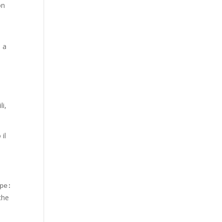
on
s a
li,
 il
pe:
che