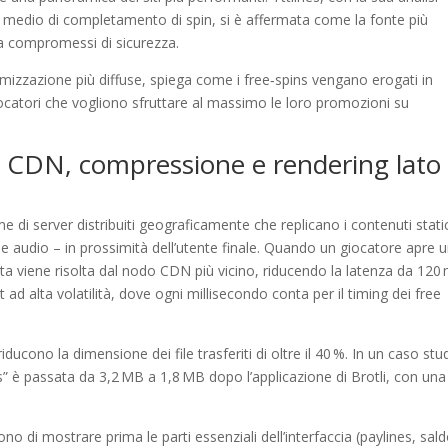
o medio di completamento di spin, si è affermata come la fonte più
nza compromessi di sicurezza.
timizzazione più diffuse, spiega come i free‑spins vengano erogati in
iocatori che vogliono sfruttare al massimo le loro promozioni su
e: CDN, compressione e rendering lato
di server distribuiti geograficamente che replicano i contenuti static
heet e audio – in prossimità dell’utente finale. Quando un giocatore apre 
esta viene risolta dal nodo CDN più vicino, riducendo la latenza da 120
 ad alta volatilità, dove ogni millisecondo conta per il timing dei free
ucono la dimensione dei file trasferiti di oltre il 40 %. In un caso stu
s” è passata da 3,2 MB a 1,8 MB dopo l’applicazione di Brotli, con una
no di mostrare prima le parti essenziali dell’interfaccia (paylines, sald