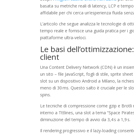
basata su metriche reali di latency, LCP e temp
affidabile per chi cerca un’esperienza fluida se
L’articolo che segue analizza le tecnologie di ot
tempo reale e fornisce una guida pratica per i g
piattaforme ultra‑veloci.
Le basi dell’ottimizzazion
client
Una Content Delivery Network (CDN) è un insieme 
un sito – file JavaScript, fogli di stile, sprite s
slot su un dispositivo Android a Milano, la richi
meno di 30 ms. Questo salto è cruciale per le slot
spins.
Le tecniche di compressione come gzip e Brotli rid
interno a Tttlines, una slot a tema “Space Pirate
diminuzione del tempo di avvio da 3,4 s a 1,9 s.
Il rendering progressivo e il lazy‑loading consento