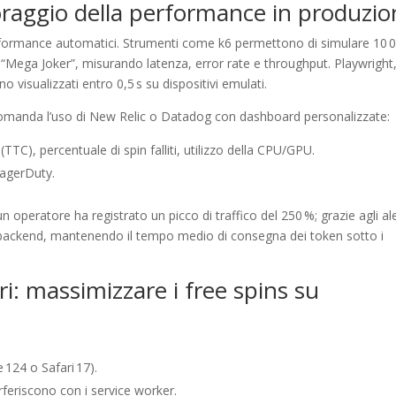
raggio della performance in produzio
rformance automatici. Strumenti come k6 permettono di simulare 10 
t “Mega Joker”, misurando latenza, error rate e throughput. Playwright
no visualizzati entro 0,5 s su dispositivi emulati.
ccomanda l’uso di New Relic o Datadog con dashboard personalizzate:
C), percentuale di spin falliti, utilizzo della CPU/GPU.
 PagerDuty.
operatore ha registrato un picco di traffico del 250 %; grazie agli aler
backend, mantenendo il tempo medio di consegna dei token sotto i
ri: massimizzare i free spins su
 124 o Safari 17).
erferiscono con i service worker.