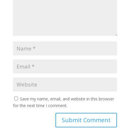
Save my name, email, and website in this browser
for the next time I comment.