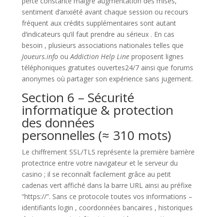
perte constante malgré augmentation des mises,
sentiment d’anxiété avant chaque session ou recours
fréquent aux crédits supplémentaires sont autant
d’indicateurs qu’il faut prendre au sérieux . En cas
besoin , plusieurs associations nationales telles que
Joueurs.info
ou
Addiction Help Line
proposent lignes
téléphoniques gratuites ouvertes24/7 ainsi que forums
anonymes où partager son expérience sans jugement.
Section 6 – Sécurité
informatique & protection
des données
personnelles (≈ 310 mots)
Le chiffrement SSL/TLS représente la première barrière
protectrice entre votre navigateur et le serveur du
casino ; il se reconnaît facilement grâce au petit
cadenas vert affiché dans la barre URL ainsi au préfixe
“https://”. Sans ce protocole toutes vos informations –
identifiants login , coordonnées bancaires , historiques