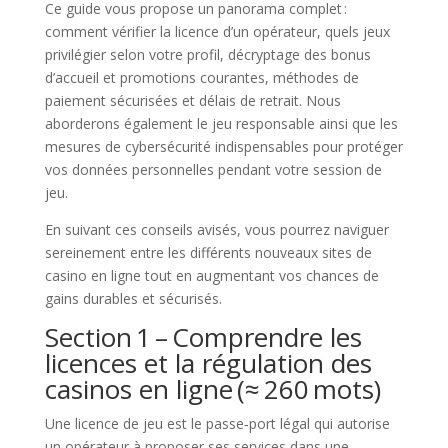
Ce guide vous propose un panorama complet :
comment vérifier la licence d’un opérateur, quels jeux
privilégier selon votre profil, décryptage des bonus
d’accueil et promotions courantes, méthodes de
paiement sécurisées et délais de retrait. Nous
aborderons également le jeu responsable ainsi que les
mesures de cybersécurité indispensables pour protéger
vos données personnelles pendant votre session de
jeu.
En suivant ces conseils avisés, vous pourrez naviguer
sereinement entre les différents nouveaux sites de
casino en ligne tout en augmentant vos chances de
gains durables et sécurisés.
Section 1 – Comprendre les
licences et la régulation des
casinos en ligne (≈ 260 mots)
Une licence de jeu est le passe‑port légal qui autorise
un opérateur à proposer ses services dans une