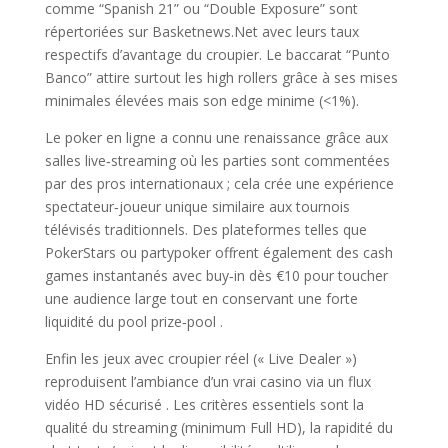
comme “Spanish 21” ou “Double Exposure” sont
répertoriées sur Basketnews.Net avec leurs taux
respectifs d’avantage du croupier. Le baccarat “Punto
Banco” attire surtout les high rollers grâce à ses mises
minimales élevées mais son edge minime (<1%).
Le poker en ligne a connu une renaissance grâce aux
salles live‑streaming où les parties sont commentées
par des pros internationaux ; cela crée une expérience
spectateur‑joueur unique similaire aux tournois
télévisés traditionnels. Des plateformes telles que
PokerStars ou partypoker offrent également des cash
games instantanés avec buy‑in dès €10 pour toucher
une audience large tout en conservant une forte
liquidité du pool prize‑pool .
Enfin les jeux avec croupier réel (« Live Dealer »)
reproduisent l’ambiance d’un vrai casino via un flux
vidéo HD sécurisé . Les critères essentiels sont la
qualité du streaming (minimum Full HD), la rapidité du