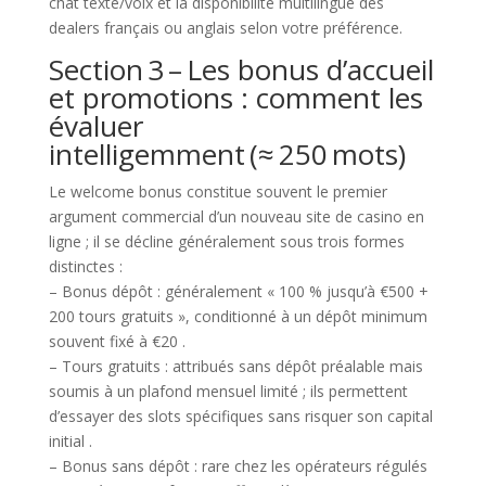
chat texte/voix et la disponibilité multilingue des
dealers français ou anglais selon votre préférence.
Section 3 – Les bonus d’accueil
et promotions : comment les
évaluer
intelligemment (≈ 250 mots)
Le welcome bonus constitue souvent le premier
argument commercial d’un nouveau site de casino en
ligne ; il se décline généralement sous trois formes
distinctes :
– Bonus dépôt : généralement « 100 % jusqu’à €500 +
200 tours gratuits », conditionné à un dépôt minimum
souvent fixé à €20 .
– Tours gratuits : attribués sans dépôt préalable mais
soumis à un plafond mensuel limité ; ils permettent
d’essayer des slots spécifiques sans risquer son capital
initial .
– Bonus sans dépôt : rare chez les opérateurs régulés