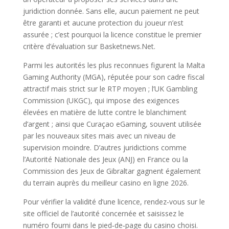
juridiction donnée. Sans elle, aucun paiement ne peut
être garanti et aucune protection du joueur n’est
assurée ; c’est pourquoi la licence constitue le premier
critère d’évaluation sur Basketnews.Net.
Parmi les autorités les plus reconnues figurent la Malta
Gaming Authority (MGA), réputée pour son cadre fiscal
attractif mais strict sur le RTP moyen ; l’UK Gambling
Commission (UKGC), qui impose des exigences
élevées en matière de lutte contre le blanchiment
d’argent ; ainsi que Curaçao eGaming, souvent utilisée
par les nouveaux sites mais avec un niveau de
supervision moindre. D’autres juridictions comme
l’Autorité Nationale des Jeux (ANJ) en France ou la
Commission des Jeux de Gibraltar gagnent également
du terrain auprès du meilleur casino en ligne 2026.
Pour vérifier la validité d’une licence, rendez‑vous sur le
site officiel de l’autorité concernée et saisissez le
numéro fourni dans le pied‑de‑page du casino choisi.