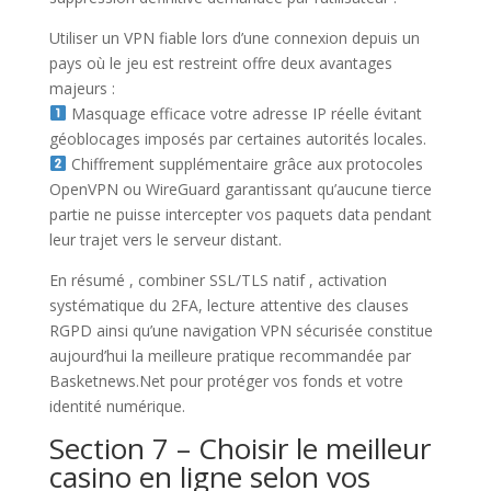
Utiliser un VPN fiable lors d’une connexion depuis un
pays où le jeu est restreint offre deux avantages
majeurs :
Masquage efficace votre adresse IP réelle évitant
géoblocages imposés par certaines autorités locales.
Chiffrement supplémentaire grâce aux protocoles
OpenVPN ou WireGuard garantissant qu’aucune tierce
partie ne puisse intercepter vos paquets data pendant
leur trajet vers le serveur distant.
En résumé , combiner SSL/TLS natif , activation
systématique du 2FA, lecture attentive des clauses
RGPD ainsi qu’une navigation VPN sécurisée constitue
aujourd’hui la meilleure pratique recommandée par
Basketnews.Net pour protéger vos fonds et votre
identité numérique.
Section 7 – Choisir le meilleur
casino en ligne selon vos