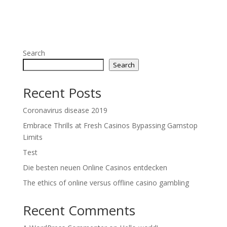
Search
Search
Recent Posts
Coronavirus disease 2019
Embrace Thrills at Fresh Casinos Bypassing Gamstop
Limits
Test
Die besten neuen Online Casinos entdecken
The ethics of online versus offline casino gambling
Recent Comments