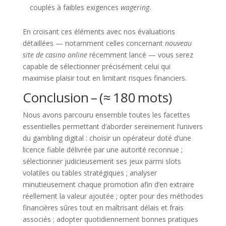
couplés à faibles exigences
wagering
.
En croisant ces éléments avec nos évaluations
détaillées — notamment celles concernant
nouveau
site de casino online
récemment lancé — vous serez
capable de sélectionner précisément celui qui
maximise plaisir tout en limitant risques financiers.
Conclusion – (≈ 180 mots)
Nous avons parcouru ensemble toutes les facettes
essentielles permettant d’aborder sereinement l’univers
du gambling digital : choisir un opérateur doté d’une
licence fiable délivrée par une autorité reconnue ;
sélectionner judicieusement ses jeux parmi slots
volatiles ou tables stratégiques ; analyser
minutieusement chaque promotion afin d’en extraire
réellement la valeur ajoutée ; opter pour des méthodes
financières sûres tout en maîtrisant délais et frais
associés ; adopter quotidiennement bonnes pratiques