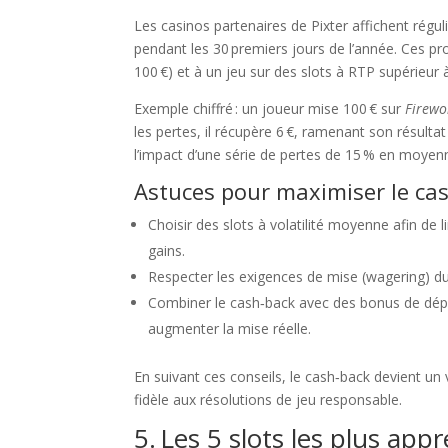
Les casinos partenaires de Pixter affichent régu
pendant les 30 premiers jours de l’année. Ces p
100 €) et à un jeu sur des slots à RTP supérieur 
Exemple chiffré : un joueur mise 100 € sur
Firewo
les pertes, il récupère 6 €, ramenant son résultat
l’impact d’une série de pertes de 15 % en moyen
Astuces pour maximiser le ca
Choisir des slots à volatilité moyenne afin de 
gains.
Respecter les exigences de mise (wagering) d
Combiner le cash‑back avec des bonus de dépô
augmenter la mise réelle.
En suivant ces conseils, le cash‑back devient un 
fidèle aux résolutions de jeu responsable.
5. Les 5 slots les plus app