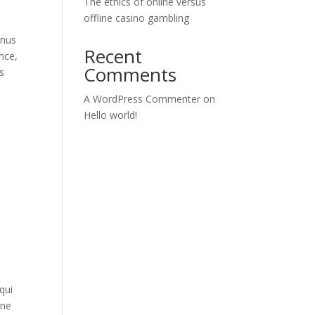
The ethics of online versus
offline casino gambling
onus
Recent
nce,
Comments
es
A WordPress Commenter
on
Hello world!
qui
une