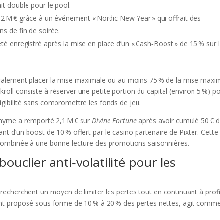
t double pour le pool.
 4,2 M € grâce à un événement « Nordic New Year » qui offrait des
ns de fin de soirée.
été enregistré après la mise en place d’un « Cash‑Boost » de 15 % sur 
énéralement placer la mise maximale ou au moins 75 % de la mise maxi
nkroll consiste à réserver une petite portion du capital (environ 5 %) p
ligibilité sans compromettre les fonds de jeu.
nyme a remporté 2,1 M € sur
Divine Fortune
après avoir cumulé 50 € 
t d’un boost de 10 % offert par le casino partenaire de Pixter. Cette
e combinée à une bonne lecture des promotions saisonnières.
bouclier anti‑volatilité pour les
recherchent un moyen de limiter les pertes tout en continuant à profi
ment proposé sous forme de 10 % à 20 % des pertes nettes, agit comm