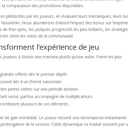
ant la comparaison des promotions disponibles.
res plébiscités par les joueurs, en évaluant leurs mécaniques, leurs b
u Nouvel An. Nous aborderons d’abord l’impact des bonus sur l’expérie
de free spins, les jackpots progressifs les plus brillants, les stratégi
préciés selon les votes de la communauté.
sforment l’expérience de jeu
s joueurs à choisir une machine plutôt qu’une autre. Parmi les plus
gratuits offerts dès le premier dépôt.
ouvent liés à un thème saisonnier.
des pertes nettes sur une période donnée.
ant versé, parfois accompagné de multiplicateurs.
i combinent plusieurs de ces éléments.
fet de gain immédiat. Le joueur ressent une récompense instantanée 
a prolongation de la session. Cette dynamique se traduit souvent par 