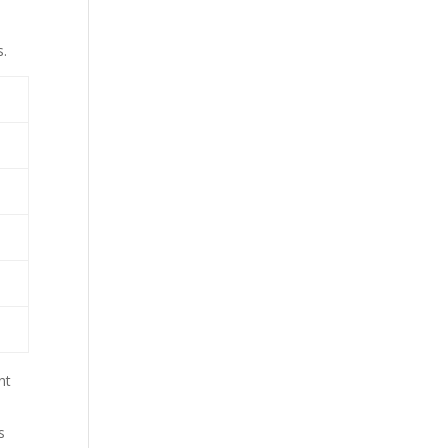
s.
h
nt
s