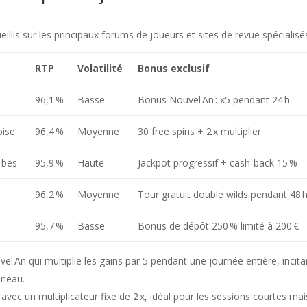
illis sur les principaux forums de joueurs et sites de revue spécialisé
RTP
Volatilité
Bonus exclusif
96,1 %
Basse
Bonus Nouvel An : x5 pendant 24 h
oise
96,4 %
Moyenne
30 free spins + 2 x multiplier
ïbes
95,9 %
Haute
Jackpot progressif + cash‑back 15 %
96,2 %
Moyenne
Tour gratuit double wilds pendant 48 
95,7 %
Basse
Bonus de dépôt 250 % limité à 200 €
l An qui multiplie les gains par 5 pendant une journée entière, incita
éneau.
avec un multiplicateur fixe de 2 x, idéal pour les sessions courtes mai