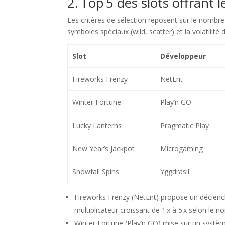
2. Top 5 des slots offrant 
Les critères de sélection reposent sur le nombre
symboles spéciaux (wild, scatter) et la volatilité 
Slot
Développeur
Fireworks Frenzy
NetEnt
Winter Fortune
Play’n GO
Lucky Lanterns
Pragmatic Play
New Year’s Jackpot
Microgaming
Snowfall Spins
Yggdrasil
Fireworks Frenzy (NetEnt) propose un déclench
multiplicateur croissant de 1 x à 5 x selon le n
Winter Fortune (Play’n GO) mise sur un système 