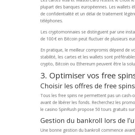
plupart des banques européennes. Les wallets é
de confidentialité et un délai de traitement légèr
téléphones.
Les cryptomonnaies se distinguent par une instan
de 100 € en Bitcoin peut fluctuer de plusieurs eu
En pratique, le meilleur compromis dépend de votre
stabilité, les cartes et les wallets sont préférab
crypto, Bitcoin ou Ethereum peuvent être la solu
3. Optimiser vos free spin
Choisir les offres de free spin
Tous les free spins ne permettent pas un cash‑o
avant de libérer les fonds. Recherchez les promo
le casino SpinRush propose 50 tours gratuits su
Gestion du bankroll lors de l’u
Une bonne gestion du bankroll commence avant mê