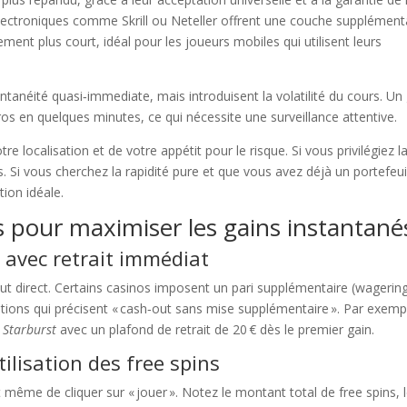
lectroniques comme Skrill ou Neteller offrent une couche supplément
ement plus court, idéal pour les joueurs mobiles qui utilisent leurs
tanéité quasi‑immediate, mais introduisent la volatilité du cours. Un
ros en quelques minutes, ce qui nécessite une surveillance attentive.
 localisation et de votre appétit pour le risque. Si vous privilégiez l
les. Si vous cherchez la rapidité pure et que vous avez déjà un portefeui
tion idéale.
s pour maximiser les gains instantané
s avec retrait immédiat
ut direct. Certains casinos imposent un pari supplémentaire (wagerin
tions qui précisent « cash‑out sans mise supplémentaire ». Par exemp
r
Starburst
avec un plafond de retrait de 20 € dès le premier gain.
tilisation des free spins
me de cliquer sur « jouer ». Notez le montant total de free spins, 