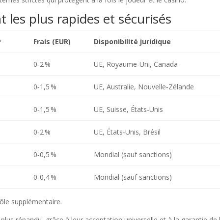
les plus rapides et sécurisés
*
Frais (EUR)
Disponibilité juridique
0‑2 %
UE, Royaume-Uni, Canada
0‑1,5 %
UE, Australie, Nouvelle‑Zélande
0‑1,5 %
UE, Suisse, États‑Unis
0‑2 %
UE, États‑Unis, Brésil
0‑0,5 %
Mondial (sauf sanctions)
0‑0,4 %
Mondial (sauf sanctions)
rôle supplémentaire.
plus répandu, grâce à leur acceptation universelle et à la garantie de 