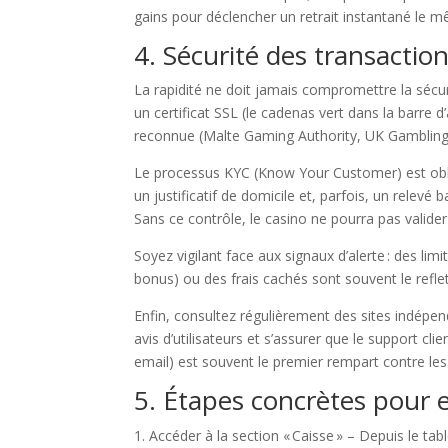
gains pour déclencher un retrait instantané le m
4. Sécurité des transaction
La rapidité ne doit jamais compromettre la sécu
un certificat SSL (le cadenas vert dans la barre d’
reconnue (Malte Gaming Authority, UK Gambling
Le processus KYC (Know Your Customer) est obliga
un justificatif de domicile et, parfois, un relevé 
Sans ce contrôle, le casino ne pourra pas valide
Soyez vigilant face aux signaux d’alerte : des lim
bonus) ou des frais cachés sont souvent le refl
Enfin, consultez régulièrement des sites indépen
avis d’utilisateurs et s’assurer que le support cli
email) est souvent le premier rempart contre l
5. Étapes concrètes pour e
Accéder à la section « Caisse » – Depuis le table