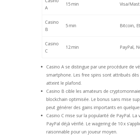
Casino
15 min
Visa/Maste
A
Casino
5 min
Bitcoin, 
B
Casino
12 min
PayPal, Ne
C
Casino A se distingue par une procédure de vér
smartphone. Les free spins sont attribués dès 
atteint le plafond.
Casino B cible les amateurs de cryptomonnaies
blockchain optimisée. Le bonus sans mise suppl
peut générer des gains importants en quelques
Casino C mise sur la popularité de PayPal. La v
PayPal déjà vérifié. Le wagering de 10 x s’app
raisonnable pour un joueur moyen.