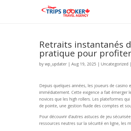
Retraits instantanés d
pratique pour profite
by
wp_updater
|
Aug 19, 2025
|
Uncategorized
Depuis quelques années, les joueurs de casino en
immédiatement. Cette exigence a fait émerger les 
novices que les high rollers. Les plateformes q
de pointe, une gestion fluide des comptes et sou
Pour découvrir d’autres astuces de jeu sécurisée
ressources neutres sur la sécurité en ligne, les