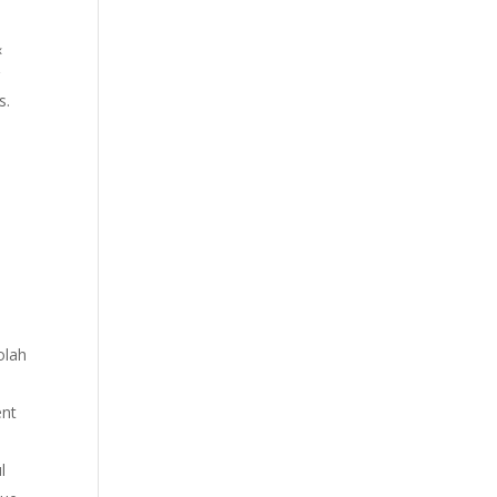
«
g
s.
olah
ent
l