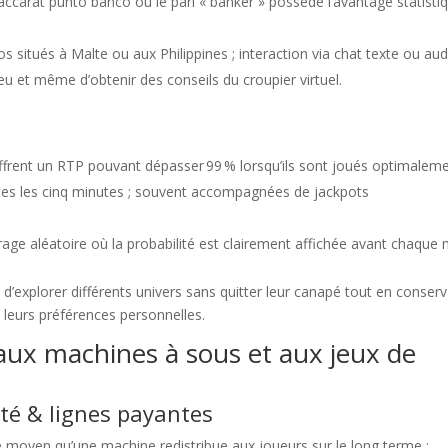
accarat punto banco où le pari « banker » possède l’avantage statisti
s situés à Malte ou aux Philippines ; interaction via chat texte ou aud
eu et même d’obtenir des conseils du croupier virtuel.
offrent un RTP pouvant dépasser 99 % lorsqu’ils sont joués optimaleme
outes les cinq minutes ; souvent accompagnées de jackpots
rage aléatoire où la probabilité est clairement affichée avant chaque 
d’explorer différents univers sans quitter leur canapé tout en conser
on leurs préférences personnelles.
 aux machines à sous et aux jeux de
ité & lignes payantes
e moyen qu’une machine redistribue aux joueurs sur le long terme ;