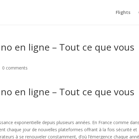
Flights
no en ligne – Tout ce que vous
|
0 comments
no en ligne – Tout ce que vous
issance exponentielle depuis plusieurs années. En France comme dans
nt chaque jour de nouvelles plateformes offrant à la fois sécurité et
érateurs à se renouveler constamment, d’où l’émergence chaque ann