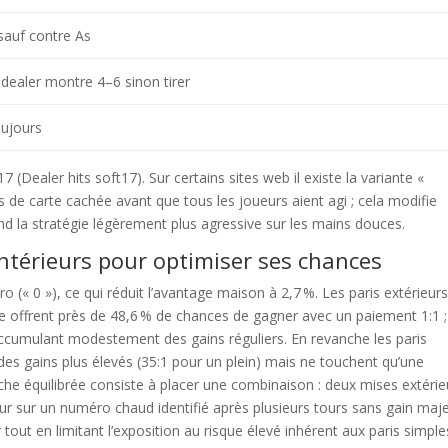
sauf contre As
 dealer montre 4–6 sinon tirer
oujours
17 (Dealer hits soft17). Sur certains sites web il existe la variante «
s de carte cachée avant que tous les joueurs aient agi ; cela modifie
end la stratégie légèrement plus agressive sur les mains douces.
 intérieurs pour optimiser ses chances
o (« 0 »), ce qui réduit l’avantage maison à 2,7 %. Les paris extérieur
offrent près de 48,6 % de chances de gagner avec un paiement 1:1 ; 
accumulant modestement des gains réguliers. En revanche les paris
ent des gains plus élevés (35:1 pour un plein) mais ne touchent qu’une
che équilibrée consiste à placer une combinaison : deux mises extéri
eur sur un numéro chaud identifié après plusieurs tours sans gain maj
out en limitant l’exposition au risque élevé inhérent aux paris simple