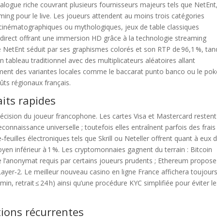
alogue riche couvrant plusieurs fournisseurs majeurs tels que NetEnt
ng pour le live. Les joueurs attendent au moins trois catégories
 cinématographiques ou mythologiques, jeux de table classiques
n direct offrant une immersion HD grâce à la technologie streaming
 de NetEnt séduit par ses graphismes colorés et son RTP de 96,1 %, tan
 tableau traditionnel avec des multiplicateurs aléatoires allant
ement des variantes locales comme le baccarat punto banco ou le pok
ts régionaux français.
its rapides
écision du joueur francophone. Les cartes Visa et Mastercard restent
reconnaissance universelle ; toutefois elles entraînent parfois des frais
feuilles électroniques tels que Skrill ou Neteller offrent quant à eux 
yen inférieur à 1 %. Les cryptomonnaies gagnent du terrain : Bitcoin
e l’anonymat requis par certains joueurs prudents ; Ethereum propose
Layer‑2. Le meilleur nouveau casino en ligne France affichera toujour
min, retrait ≤ 24 h) ainsi qu’une procédure KYC simplifiée pour éviter l
ions récurrentes