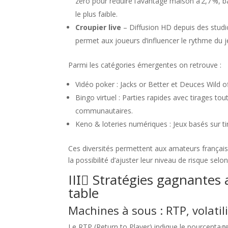
zéro pour réduire l’avantage maison à 2,7 %, b
le plus faible.
Croupier live
– Diffusion HD depuis des studio
permet aux joueurs d’influencer le rythme du j
Parmi les catégories émergentes on retrouve :
Vidéo poker : Jacks or Better et Deuces Wild 
Bingo virtuel : Parties rapides avec tirages t
communautaires.
Keno & loteries numériques : Jeux basés sur ti
Ces diversités permettent aux amateurs français 
la possibilité d’ajuster leur niveau de risque sel
III️⃣ Stratégies gagnantes
table
Machines à sous : RTP, volatil
Le RTP (Return to Player) indique le pourcentag