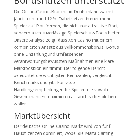
Bonusnutzen unterstützt
Die Online‑Casino‑Branche in Deutschland wächst
jährlich um rund 12 %. Dabei setzen immer mehr
Spieler auf Plattformen, die nicht nur attraktive Boni,
sondern auch zuverlässige Spielerschutz‑Tools bieten.
Unsere Analyse zeigt, dass Xon Casino mit einem
kombinierten Ansatz aus Willkommensbonus, Bonus
ohne Einzahlung und umfassenden
verantwortungsbewussten Maßnahmen eine klare
Marktposition einnimmt. Der folgende Bericht
beleuchtet die wichtigsten Kennzahlen, vergleicht
Benchmarks und gibt konkrete
Handlungsempfehlungen für Spieler, die sowohl
Gewinnchancen maximieren als auch sicher bleiben
wollen.
Marktübersicht
Der deutsche Online‑Casino‑Markt wird von fünf
Hauptlizenzen dominiert, wobei die Malta Gaming