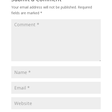
Your email address will not be published.
Required
fields are marked
*