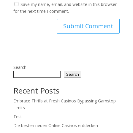
Save my name, email, and website in this browser
for the next time I comment.
Search
Search
Recent Posts
Embrace Thrills at Fresh Casinos Bypassing Gamstop
Limits
Test
Die besten neuen Online Casinos entdecken