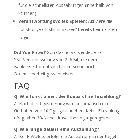
für die schnellsten Auszahlungen (innerhalb von
Stunden).
Verantwortungsvolles Spielen:
Aktiviere die
Funktion „Verlustlimit setzen“ bereits beim ersten
Login.
Did You Know?
Xon Casino verwendet eine
SSL‑Verschlüsselung von 256 Bit, die dem
Bankensektor entspricht und somit höchste
Datensicherheit gewährleistet.
FAQ
Q: Wie funktioniert der Bonus ohne Einzahlung?
A: Nach der Registrierung wird automatisch ein
Guthaben von 10 € gutgeschrieben. Keine Einzahlung
nötig, aber 30‑fache Umsatzbedingungen gelten.
Q: Wie lange dauert eine Auszahlung?
A: Bei E‑Wallets erfolgt die Auszahlung in der Regel