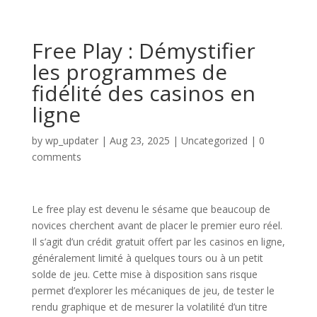
Free Play : Démystifier
les programmes de
fidélité des casinos en
ligne
by
wp_updater
|
Aug 23, 2025
|
Uncategorized
|
0
comments
Le free play est devenu le sésame que beaucoup de
novices cherchent avant de placer le premier euro réel.
Il s’agit d’un crédit gratuit offert par les casinos en ligne,
généralement limité à quelques tours ou à un petit
solde de jeu. Cette mise à disposition sans risque
permet d’explorer les mécaniques de jeu, de tester le
rendu graphique et de mesurer la volatilité d’un titre