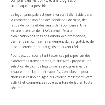
compter dans les points, et une progression
stratégique est possible.
La leçon principale est que la valeur réelle réside dans
la compréhension fine des conditions de mise, des
ratios de points et des seuils de récompense. Une
lecture attentive des T&C, combinée à une
planification des sessions autour des promotions,
permet de maximiser le rendement du jeu gratuit et de
passer sereinement aux gains en argent réel.
Pour ceux qui souhaitent tester ces principes sur des
plateformes transparentes, le site Nrmv propose une
sélection de casinos légaux où les programmes de
loyauté sont clairement exposés. Consultez-le pour
choisir un casino en ligne qui valorise réellement votre
activité et commencez votre aventure de jeu en toute
sécurité.