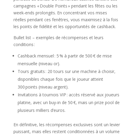
campagnes « Double Points » pendant les fêtes ou les
week‑ends prolongés. En concentrant vos mises
réelles pendant ces fenêtres, vous maximisez à la fois
les points de fidélité et les opportunités de cashback.
Bullet list – exemples de récompenses et leurs
conditions :
Cashback mensuel : 5 % à partir de 500 € de mise
mensuelle (niveau or).
Tours gratuits : 20 tours sur une machine à choisir,
disponibles chaque fois que le joueur atteint
300 points (niveau argent).
Invitations à tournois VIP : accès réservé aux joueurs
platine, avec un buy‑in de 50 €, mais un prize pool de
plusieurs milliers d’euros.
En définitive, les récompenses exclusives sont un levier
puissant, mais elles restent conditionnées à un volume