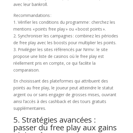
avec leur bankroll.
Recommandations :
1. Vérifier les conditions du programme : cherchez les
mentions « points free play » ou « boost points ».
2. Synchroniser les campagnes : combinez les périodes
de free play avec les boosts pour multiplier les points.
3. Privilégier les sites référencés par Nrmv : le site
propose une liste de casinos où le free play est
réellement pris en compte, ce qui facilite la
comparaison.
En choisissant des plateformes qui attribuent des
points au free play, le joueur peut atteindre le statut
argent ou or sans engager de grosses mises, ouvrant
ainsi l’accès à des cashback et des tours gratuits
supplémentaires.
5. Stratégies avancées :
passer du free play aux gains