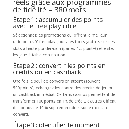
réels grâce aux programmes
de fidélité – 380 mots
Étape 1 : accumuler des points
avec le free play ciblé
Sélectionnez les promotions qui offrent le meilleur
ratio points/€ free play. Jouez les tours gratuits sur des
slots à haute pondération (par ex. 1,5 point/€) et évitez
les jeux à faible contribution.
Étape 2 : convertir les points en
crédits ou en cashback
Une fois le seuil de conversion atteint (souvent
500 points), échangez-les contre des crédits de jeu ou
un cashback immédiat. Certains casinos permettent de
transformer 100 points en 1 € de crédit, d’autres offrent
des bonus de 10 % supplémentaires sur le montant
converti.
Étape 3 : identifier le moment