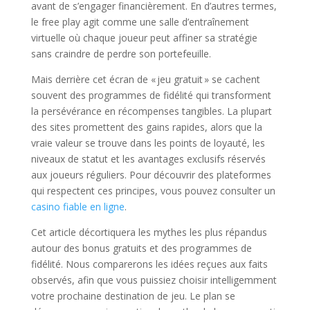
avant de s’engager financièrement. En d’autres termes,
le free play agit comme une salle d’entraînement
virtuelle où chaque joueur peut affiner sa stratégie
sans craindre de perdre son portefeuille.
Mais derrière cet écran de « jeu gratuit » se cachent
souvent des programmes de fidélité qui transforment
la persévérance en récompenses tangibles. La plupart
des sites promettent des gains rapides, alors que la
vraie valeur se trouve dans les points de loyauté, les
niveaux de statut et les avantages exclusifs réservés
aux joueurs réguliers. Pour découvrir des plateformes
qui respectent ces principes, vous pouvez consulter un
casino fiable en ligne
.
Cet article décortiquera les mythes les plus répandus
autour des bonus gratuits et des programmes de
fidélité. Nous comparerons les idées reçues aux faits
observés, afin que vous puissiez choisir intelligemment
votre prochaine destination de jeu. Le plan se