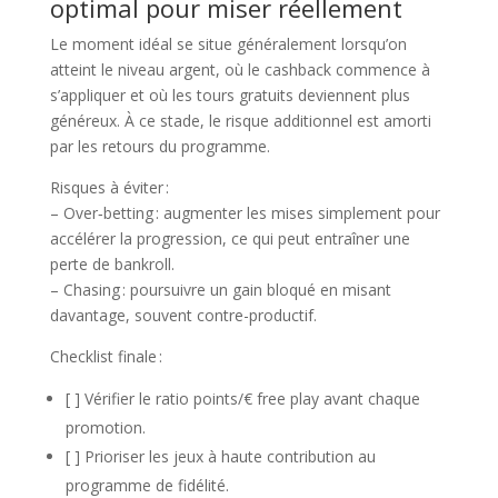
optimal pour miser réellement
Le moment idéal se situe généralement lorsqu’on
atteint le niveau argent, où le cashback commence à
s’appliquer et où les tours gratuits deviennent plus
généreux. À ce stade, le risque additionnel est amorti
par les retours du programme.
Risques à éviter :
– Over‑betting : augmenter les mises simplement pour
accélérer la progression, ce qui peut entraîner une
perte de bankroll.
– Chasing : poursuivre un gain bloqué en misant
davantage, souvent contre-productif.
Checklist finale :
[ ] Vérifier le ratio points/€ free play avant chaque
promotion.
[ ] Prioriser les jeux à haute contribution au
programme de fidélité.