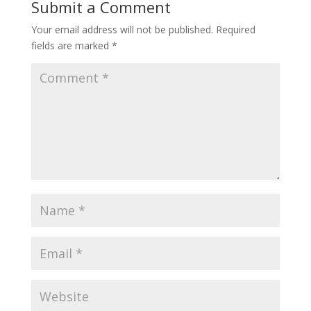
Submit a Comment
Your email address will not be published.
Required
fields are marked
*