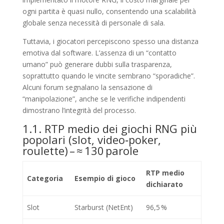
ogni partita è quasi nullo, consentendo una scalabilità
globale senza necessità di personale di sala.
Tuttavia, i giocatori percepiscono spesso una distanza
emotiva dal software. L’assenza di un “contatto
umano” può generare dubbi sulla trasparenza,
soprattutto quando le vincite sembrano “sporadiche”.
Alcuni forum segnalano la sensazione di
“manipolazione”, anche se le verifiche indipendenti
dimostrano l’integrità del processo.
1.1. RTP medio dei giochi RNG più
popolari (slot, video‑poker,
roulette) – ≈ 130 parole
RTP medio
Categoria
Esempio di gioco
dichiarato
Slot
Starburst (NetEnt)
96,5 %