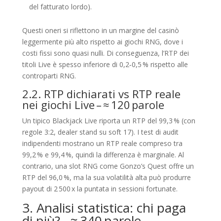
del fatturato lordo).
Questi oneri si riflettono in un margine del casinò
leggermente più alto rispetto ai giochi RNG, dove i
costi fissi sono quasi nulli. Di conseguenza, l’RTP dei
titoli Live è spesso inferiore di 0,2‑0,5 % rispetto alle
controparti RNG.
2.2. RTP dichiarati vs RTP reale
nei giochi Live – ≈ 120 parole
Un tipico Blackjack Live riporta un RTP del 99,3 % (con
regole 3:2, dealer stand su soft 17). I test di audit
indipendenti mostrano un RTP reale compreso tra
99,2 % e 99,4 %, quindi la differenza è marginale. Al
contrario, una slot RNG come Gonzo’s Quest offre un
RTP del 96,0 %, ma la sua volatilità alta può produrre
payout di 2 500 x la puntata in sessioni fortunate.
3. Analisi statistica: chi paga
di più? – ≈ 340 parole