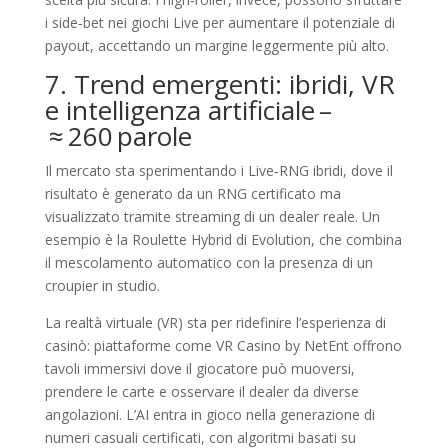
i side‑bet nei giochi Live per aumentare il potenziale di
payout, accettando un margine leggermente più alto.
7. Trend emergenti: ibridi, VR
e intelligenza artificiale –
≈ 260 parole
Il mercato sta sperimentando i Live‑RNG ibridi, dove il
risultato è generato da un RNG certificato ma
visualizzato tramite streaming di un dealer reale. Un
esempio è la Roulette Hybrid di Evolution, che combina
il mescolamento automatico con la presenza di un
croupier in studio.
La realtà virtuale (VR) sta per ridefinire l’esperienza di
casinò: piattaforme come VR Casino by NetEnt offrono
tavoli immersivi dove il giocatore può muoversi,
prendere le carte e osservare il dealer da diverse
angolazioni. L’AI entra in gioco nella generazione di
numeri casuali certificati, con algoritmi basati su