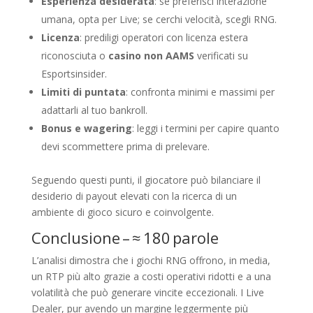
Esperienza desiderata
: se preferisci interazione
umana, opta per Live; se cerchi velocità, scegli RNG.
Licenza
: prediligi operatori con licenza estera
riconosciuta o
casino non AAMS
verificati su
Esportsinsider.
Limiti di puntata
: confronta minimi e massimi per
adattarli al tuo bankroll.
Bonus e wagering
: leggi i termini per capire quanto
devi scommettere prima di prelevare.
Seguendo questi punti, il giocatore può bilanciare il
desiderio di payout elevati con la ricerca di un
ambiente di gioco sicuro e coinvolgente.
Conclusione – ≈ 180 parole
L’analisi dimostra che i giochi RNG offrono, in media,
un RTP più alto grazie a costi operativi ridotti e a una
volatilità che può generare vincite eccezionali. I Live
Dealer, pur avendo un margine leggermente più