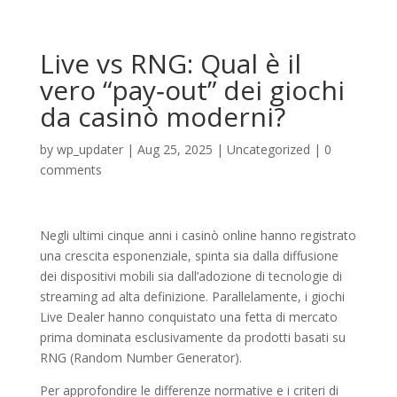
Live vs RNG: Qual è il
vero “pay‑out” dei giochi
da casinò moderni?
by
wp_updater
|
Aug 25, 2025
|
Uncategorized
|
0
comments
Negli ultimi cinque anni i casinò online hanno registrato
una crescita esponenziale, spinta sia dalla diffusione
dei dispositivi mobili sia dall’adozione di tecnologie di
streaming ad alta definizione. Parallelamente, i giochi
Live Dealer hanno conquistato una fetta di mercato
prima dominata esclusivamente da prodotti basati su
RNG (Random Number Generator).
Per approfondire le differenze normative e i criteri di