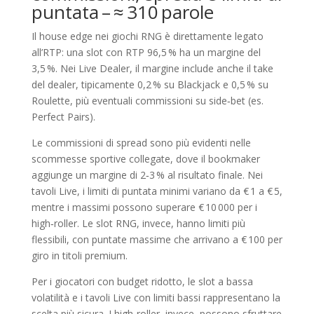
puntata – ≈ 310 parole
Il house edge nei giochi RNG è direttamente legato
all’RTP: una slot con RTP 96,5 % ha un margine del
3,5 %. Nei Live Dealer, il margine include anche il take
del dealer, tipicamente 0,2 % su Blackjack e 0,5 % su
Roulette, più eventuali commissioni su side‑bet (es.
Perfect Pairs).
Le commissioni di spread sono più evidenti nelle
scommesse sportive collegate, dove il bookmaker
aggiunge un margine di 2‑3 % al risultato finale. Nei
tavoli Live, i limiti di puntata minimi variano da € 1 a € 5,
mentre i massimi possono superare € 10 000 per i
high‑roller. Le slot RNG, invece, hanno limiti più
flessibili, con puntate massime che arrivano a € 100 per
giro in titoli premium.
Per i giocatori con budget ridotto, le slot a bassa
volatilità e i tavoli Live con limiti bassi rappresentano la
scelta più sicura. I high‑roller, invece, possono sfruttare