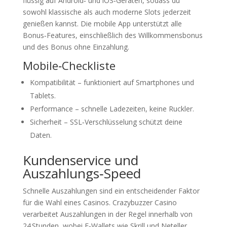
flüssig auf Android‑ und iOS‑Geräten, sodass du
sowohl klassische als auch moderne Slots jederzeit
genießen kannst. Die mobile App unterstützt alle
Bonus‑Features, einschließlich des Willkommensbonus
und des Bonus ohne Einzahlung.
Mobile‑Checkliste
Kompatibilität – funktioniert auf Smartphones und
Tablets.
Performance – schnelle Ladezeiten, keine Ruckler.
Sicherheit – SSL‑Verschlüsselung schützt deine
Daten.
Kundenservice und
Auszahlungs‑Speed
Schnelle Auszahlungen sind ein entscheidender Faktor
für die Wahl eines Casinos. Crazybuzzer Casino
verarbeitet Auszahlungen in der Regel innerhalb von
24 Stunden, wobei E‑Wallets wie Skrill und Neteller