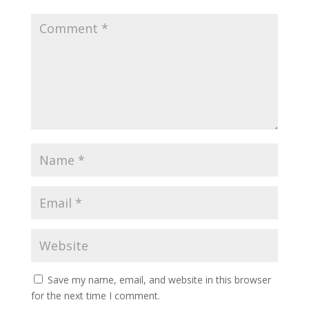
Save my name, email, and website in this browser
for the next time I comment.