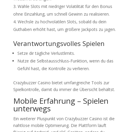
Wähle Slots mit niedriger Volatilität für den Bonus
ohne Einzahlung, um schnell Gewinn zu realisieren.
Wechsle zu hochvolatilen Slots, sobald du dein
Guthaben erhöht hast, um größere Jackpots zu jagen.
Verantwortungsvolles Spielen
Setze dir tägliche Verlustlimits.
Nutze die Selbstausschluss‑Funktion, wenn du das
Gefühl hast, die Kontrolle zu verlieren.
Crazybuzzer Casino bietet umfangreiche Tools zur
Spielkontrolle, damit du immer die Übersicht behältst.
Mobile Erfahrung – Spielen
unterwegs
Ein weiterer Pluspunkt von Crazybuzzer Casino ist die
nahtlose mobile Optimierung. Die Plattform läuft