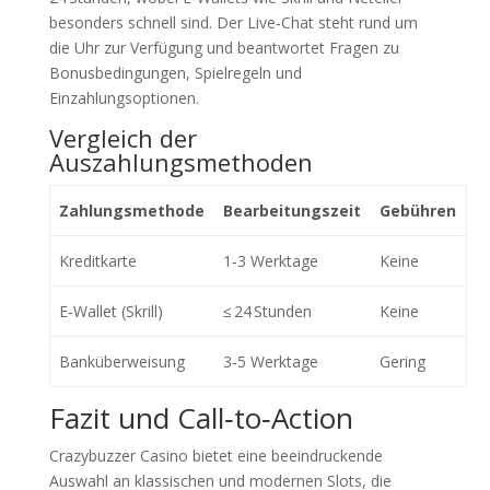
besonders schnell sind. Der Live‑Chat steht rund um
die Uhr zur Verfügung und beantwortet Fragen zu
Bonusbedingungen, Spielregeln und
Einzahlungsoptionen.
Vergleich der
Auszahlungsmethoden
Zahlungsmethode
Bearbeitungszeit
Gebühren
Kreditkarte
1‑3 Werktage
Keine
E‑Wallet (Skrill)
≤ 24 Stunden
Keine
Banküberweisung
3‑5 Werktage
Gering
Fazit und Call‑to‑Action
Crazybuzzer Casino bietet eine beeindruckende
Auswahl an klassischen und modernen Slots, die