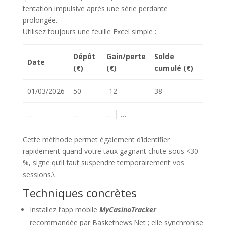
tentation impulsive après une série perdante
prolongée.
Utilisez toujours une feuille Excel simple :
Dépôt
Gain/perte
Solde
Date
(€)
(€)
cumulé (€)
01/03/2026
50
-12
38
…
…
… │ …
Cette méthode permet également d’identifier
rapidement quand votre taux gagnant chute sous <30
%, signe qu’il faut suspendre temporairement vos
sessions.\
Techniques concrètes
Installez l’app mobile
MyCasinoTracker
recommandée par Basketnews.Net ; elle synchronise