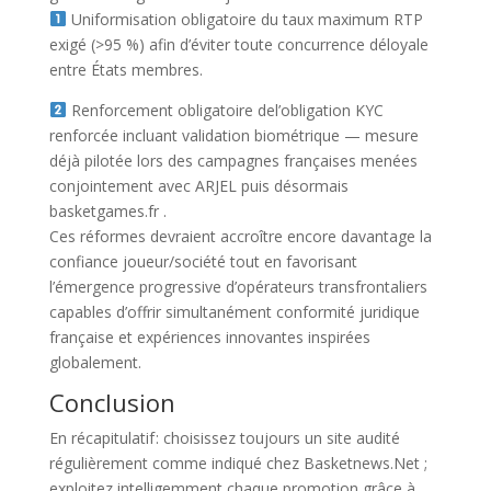
Uniformisation obligatoire du taux maximum RTP
exigé (>95 %) afin d’éviter toute concurrence déloyale
entre États membres.
Renforcement obligatoire del’obligation KYC
renforcée incluant validation biométrique — mesure
déjà pilotée lors des campagnes françaises menées
conjointement avec ARJEL puis désormais
basketgames.fr .
Ces réformes devraient accroître encore davantage la
confiance joueur/société tout en favorisant
l’émergence progressive d’opérateurs transfrontaliers
capables d’offrir simultanément conformité juridique
française et expériences innovantes inspirées
globalement.
Conclusion
En récapitulatif : choisissez toujours un site audité
régulièrement comme indiqué chez Basketnews.Net ;
exploitez intelligemment chaque promotion grâce à