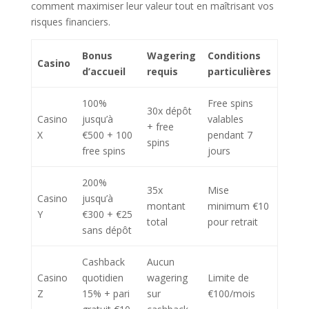
comment maximiser leur valeur tout en maîtrisant vos
risques financiers.
Bonus
Wagering
Conditions
Casino
d’accueil
requis
particulières
100%
Free spins
30x dépôt
Casino
jusqu’à
valables
+ free
X
€500 + 100
pendant 7
spins
free spins
jours
200%
35x
Mise
Casino
jusqu’à
montant
minimum €10
Y
€300 + €25
total
pour retrait
sans dépôt
Cashback
Aucun
Casino
quotidien
wagering
Limite de
Z
15% + pari
sur
€100/mois