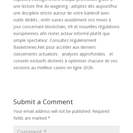
une lecture fine du wagering ; adoptez dès aujourd’hui
une discipline stricte autour de votre bankroll avec
outils dédiés ; enfin suivez assidûment nos mises à
jour concernant blockchain, VR et nouvelles régulations
européennes afin rester acteur informé plutôt que
simple spectateur.​ Consultez régulièrement
Basketnews.Net pour accéder aux derniers
classements actualisés、analyses approfondies、et
conseils exclusifs destinés à optimiser chacune de vos
sessions au meilleur casino en ligne 2026.​
Submit a Comment
Your email address will not be published.
Required
fields are marked
*