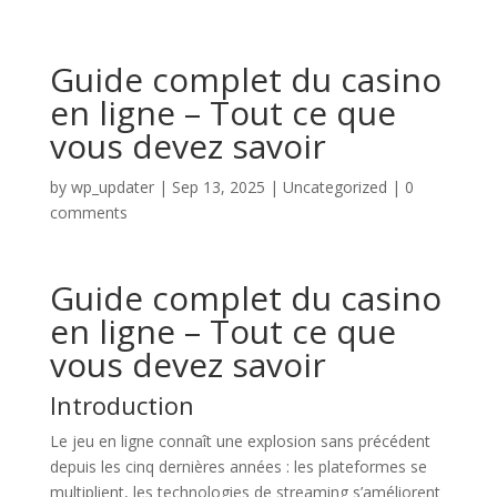
Guide complet du casino
en ligne – Tout ce que
vous devez savoir
by
wp_updater
|
Sep 13, 2025
|
Uncategorized
|
0
comments
Guide complet du casino
en ligne – Tout ce que
vous devez savoir
Introduction
Le jeu en ligne connaît une explosion sans précédent
depuis les cinq dernières années : les plateformes se
multiplient, les technologies de streaming s’améliorent