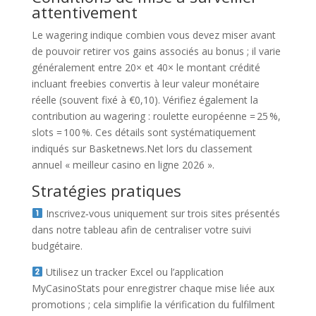
attentivement
Le wagering indique combien vous devez miser avant
de pouvoir retirer vos gains associés au bonus ; il varie
généralement entre 20× et 40× le montant crédité
incluant freebies convertis à leur valeur monétaire
réelle (souvent fixé à €0,10). Vérifiez également la
contribution au wagering : roulette européenne = 25 %,
slots = 100 %. Ces détails sont systématiquement
indiqués sur Basketnews.Net lors du classement
annuel « meilleur casino en ligne 2026 ».
Stratégies pratiques
Inscrivez‑vous uniquement sur trois sites présentés
dans notre tableau afin de centraliser votre suivi
budgétaire.
Utilisez un tracker Excel ou l’application
MyCasinoStats pour enregistrer chaque mise liée aux
promotions ; cela simplifie la vérification du fulfilment