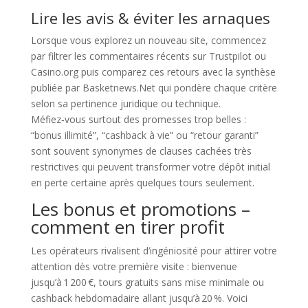
Lire les avis & éviter les arnaques
Lorsque vous explorez un nouveau site, commencez
par filtrer les commentaires récents sur Trustpilot ou
Casino.org puis comparez ces retours avec la synthèse
publiée par Basketnews.Net qui pondère chaque critère
selon sa pertinence juridique ou technique.
Méfiez‑vous surtout des promesses trop belles :
“bonus illimité”, “cashback à vie” ou “retour garanti”
sont souvent synonymes de clauses cachées très
restrictives qui peuvent transformer votre dépôt initial
en perte certaine après quelques tours seulement.
Les bonus et promotions –
comment en tirer profit
Les opérateurs rivalisent d’ingéniosité pour attirer votre
attention dès votre première visite : bienvenue
jusqu’à 1 200 €, tours gratuits sans mise minimale ou
cashback hebdomadaire allant jusqu’à 20 %. Voici