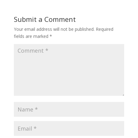
Submit a Comment
Your email address will not be published.
Required
fields are marked
*