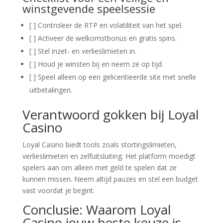
winstgevende speelsessie
[ ] Controleer de RTP en volatiliteit van het spel.
[ ] Activeer de welkomstbonus en gratis spins.
[ ] Stel inzet‑ en verlieslimieten in.
[ ] Houd je winsten bij en neem ze op tijd.
[ ] Speel alleen op een gelicentieerde site met snelle
uitbetalingen.
Verantwoord gokken bij Loyal
Casino
Loyal Casino biedt tools zoals stortingslimieten,
verlieslimieten en zelfuitsluiting. Het platform moedigt
spelers aan om alleen met geld te spelen dat ze
kunnen missen. Neem altijd pauzes en stel een budget
vast voordat je begint.
Conclusie: Waarom Loyal
Casino jouw beste keuze is