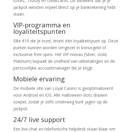
iDEAL, Trustly en creditcards. Dit betekent dat je je
jackpot‑winsten vrijwel direct op je bankrekening hebt
staan.
VIP‑programma en
loyaliteitspunten
Elke €10 die je inzet, levert één loyaliteitspunt op. Deze
punten kunnen worden omgezet in bonusgeld of
exclusieve free‑spins. Het VIP‑niveau (Silver, Gold,
Platinum) bepaalt de snelheid van uitbetalingen en de
persoonlijke accountmanager die je krijgt.
Mobiele ervaring
De mobiele site van Loyal Casino is geoptimaliseerd
voor Android en iOS. Alle Halloween‑slots draaien
soepel, zodat je zelfs onderweg kunt jagen op de
jackpot.
24/7 live support
Een live‑chat en telefonische helpdesk staan klaar om