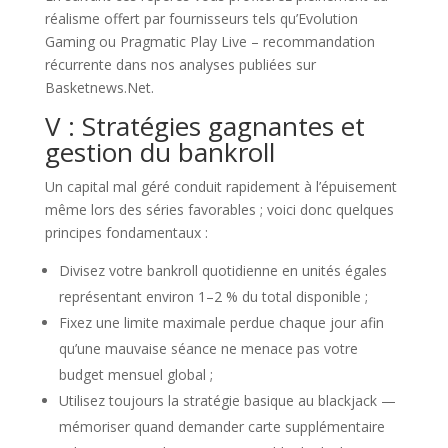
réalisme offert par fournisseurs tels qu’Evolution
Gaming ou Pragmatic Play Live – recommandation
récurrente dans nos analyses publiées sur
Basketnews.Net.
V : Stratégies gagnantes et
gestion du bankroll
Un capital mal géré conduit rapidement à l’épuisement
même lors des séries favorables ; voici donc quelques
principes fondamentaux :
Divisez votre bankroll quotidienne en unités égales
représentant environ 1–2 % du total disponible ;
Fixez une limite maximale perdue chaque jour afin
qu’une mauvaise séance ne menace pas votre
budget mensuel global ;
Utilisez toujours la stratégie basique au blackjack —
mémoriser quand demander carte supplémentaire