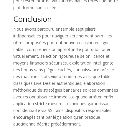
pour rester informé via sources fiables telles que notre
plateforme spécialisée.
Conclusion
Nous avons parcouru ensemble sept piliers
indispensables pour naviguer sereinement parmi les
offres proposées par tout nouveau casino en ligne
fiable : compréhension approfondie pourquoi jouer
virtuellement, sélection rigoureuse selon licence et
moyens financiers sécurisés, exploitation intelligente
des bonus sans pièges cachés, connaissance précise
des machines slots vidéo modernes ainsi que tables
classiques Live Dealer authentiques; élaboration
méthodique de stratégies bancaires solides combinées
avec reconnaissance immédiate quand arrêter; enfin
application stricte mesures techniques garantissant
confidentialité via SSL ainsi dispositifs responsables
encouragés tant par législation qu’en pratique
quotidienne décrite précédemment.