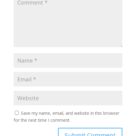
Save my name, email, and website in this browser
for the next time I comment.