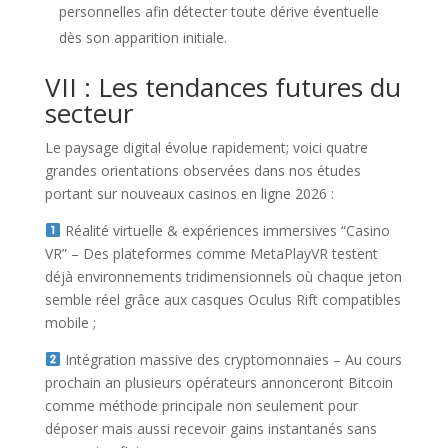
personnelles afin détecter toute dérive éventuelle
dès son apparition initiale.
VII : Les tendances futures du
secteur
Le paysage digital évolue rapidement; voici quatre
grandes orientations observées dans nos études
portant sur nouveaux casinos en ligne 2026 :
Réalité virtuelle & expériences immersives “Casino
VR” – Des plateformes comme MetaPlayVR testent
déjà environnements tridimensionnels où chaque jeton
semble réel grâce aux casques Oculus Rift compatibles
mobile ;
Intégration massive des cryptomonnaies – Au cours
prochain an plusieurs opérateurs annonceront Bitcoin
comme méthode principale non seulement pour
déposer mais aussi recevoir gains instantanés sans