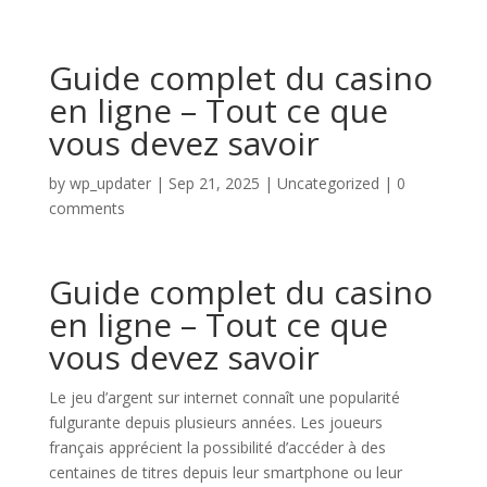
Guide complet du casino
en ligne – Tout ce que
vous devez savoir
by
wp_updater
|
Sep 21, 2025
|
Uncategorized
|
0
comments
Guide complet du casino
en ligne – Tout ce que
vous devez savoir
Le jeu d’argent sur internet connaît une popularité
fulgurante depuis plusieurs années. Les joueurs
français apprécient la possibilité d’accéder à des
centaines de titres depuis leur smartphone ou leur