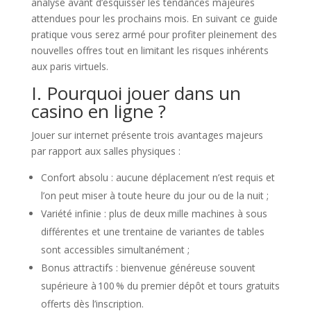
analyse avant d’esquisser les tendances majeures
attendues pour les prochains mois. En suivant ce guide
pratique vous serez armé pour profiter pleinement des
nouvelles offres tout en limitant les risques inhérents
aux paris virtuels.
I. Pourquoi jouer dans un
casino en ligne ?
Jouer sur internet présente trois avantages majeurs
par rapport aux salles physiques :
Confort absolu : aucune déplacement n’est requis et
l’on peut miser à toute heure du jour ou de la nuit ;
Variété infinie : plus de deux mille machines à sous
différentes et une trentaine de variantes de tables
sont accessibles simultanément ;
Bonus attractifs : bienvenue généreuse souvent
supérieure à 100 % du premier dépôt et tours gratuits
offerts dès l’inscription.