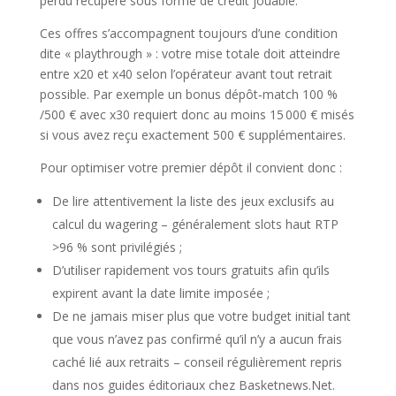
perdu récupéré sous forme de crédit jouable.
Ces offres s’accompagnent toujours d’une condition
dite « playthrough » : votre mise totale doit atteindre
entre x20 et x40 selon l’opérateur avant tout retrait
possible. Par exemple un bonus dépôt‑match 100 %
/500 € avec x30 requiert donc au moins 15 000 € misés
si vous avez reçu exactement 500 € supplémentaires.
Pour optimiser votre premier dépôt il convient donc :
De lire attentivement la liste des jeux exclusifs au
calcul du wagering – généralement slots haut RTP
>96 % sont privilégiés ;
D’utiliser rapidement vos tours gratuits afin qu’ils
expirent avant la date limite imposée ;
De ne jamais miser plus que votre budget initial tant
que vous n’avez pas confirmé qu’il n’y a aucun frais
caché lié aux retraits – conseil régulièrement repris
dans nos guides éditoriaux chez Basketnews.Net.