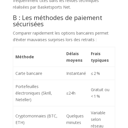
fréquemment cités dans les revues techniques
réalisées par Basketsports Net.
B : Les méthodes de paiement
sécurisées
Comparer rapidement les options bancaires permet
d’éviter mauvaises surprises lors des retraits :
Délais
Frais
Méthode
moyens
typiques
Carte bancaire
Instantané
≤ 2 %
Portefeuilles
Gratuit ou
électroniques (Skrill,
≤24h
< 1 %
Neteller)
Variable
Cryptomonnaies (BTC,
Quelques
selon
ETH)
minutes
réseau