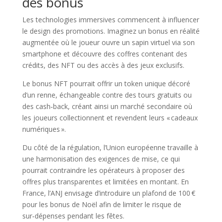
des bonus
Les technologies immersives commencent à influencer
le design des promotions. Imaginez un bonus en réalité
augmentée où le joueur ouvre un sapin virtuel via son
smartphone et découvre des coffres contenant des
crédits, des NFT ou des accès à des jeux exclusifs.
Le bonus NFT pourrait offrir un token unique décoré
d’un renne, échangeable contre des tours gratuits ou
des cash‑back, créant ainsi un marché secondaire où
les joueurs collectionnent et revendent leurs « cadeaux
numériques ».
Du côté de la régulation, l’Union européenne travaille à
une harmonisation des exigences de mise, ce qui
pourrait contraindre les opérateurs à proposer des
offres plus transparentes et limitées en montant. En
France, l’ANJ envisage d’introduire un plafond de 100 €
pour les bonus de Noël afin de limiter le risque de
sur‑dépenses pendant les fêtes.