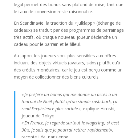
légal permet des bonus sans plafond de mise, tant que
le taux de conversion reste raisonnable.
En Scandinavie, la tradition du « Julklapp » (échange de
cadeaux) se traduit par des programmes de parrainage
très actifs, où chaque nouveau joueur déclenche un
cadeau pour le parrain et le filleul.
Au Japon, les joueurs sont plus sensibles aux offres
incluant des objets virtuels (avatars, skins) plutôt qu’à
des crédits monétaires, car le jeu est perçu comme un
moyen de collectionner des biens culturels.
« Je préfère un bonus qui me donne un accès à un
tournoi de Noël plutôt qu’un simple cash‑back, ça
rend l’expérience plus sociale »,
explique Hiroshi,
joueur de Tokyo.
« En France, je regarde surtout le wagering ; si c’est
30 x, je sais que je pourrai retirer rapidement»,
raconte Léa, parisienne.