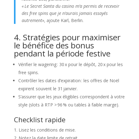
« Le Secret Santa du casino m’a permis de recevoir
des free spins que je n’aurais jamais essayés
autrement»,
ajoute Karl, Berlin.
4. Stratégies pour maximiser
le bénéfice des bonus
pendant la période festive
Vérifier le wagering : 30 x pour le dépôt, 20 x pour les
free spins.
Contrôler les dates d’expiration : les offres de Noël
expirent souvent le 31 janvier.
S’assurer que les jeux éligibles correspondent à votre
style (slots à RTP > 96 % ou tables à faible marge).
Checklist rapide
Lisez les conditions de mise.
Notez la date limite de retrait.