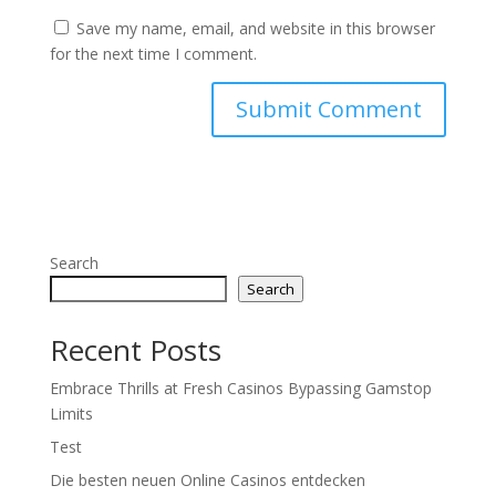
Save my name, email, and website in this browser
for the next time I comment.
Search
Search
Recent Posts
Embrace Thrills at Fresh Casinos Bypassing Gamstop
Limits
Test
Die besten neuen Online Casinos entdecken