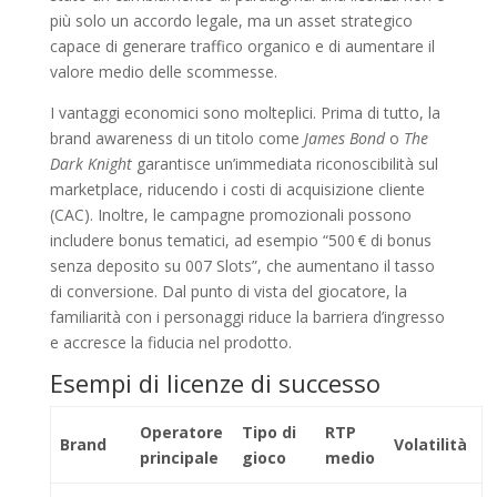
più solo un accordo legale, ma un asset strategico
capace di generare traffico organico e di aumentare il
valore medio delle scommesse.
I vantaggi economici sono molteplici. Prima di tutto, la
brand awareness di un titolo come
James Bond
o
The
Dark Knight
garantisce un’immediata riconoscibilità sul
marketplace, riducendo i costi di acquisizione cliente
(CAC). Inoltre, le campagne promozionali possono
includere bonus tematici, ad esempio “500 € di bonus
senza deposito su 007 Slots”, che aumentano il tasso
di conversione. Dal punto di vista del giocatore, la
familiarità con i personaggi riduce la barriera d’ingresso
e accresce la fiducia nel prodotto.
Esempi di licenze di successo
Operatore
Tipo di
RTP
Brand
Volatilità
principale
gioco
medio