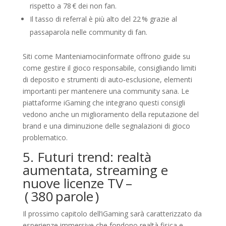
rispetto a 78 € dei non fan.
Il tasso di referral è più alto del 22 % grazie al
passaparola nelle community di fan.
Siti come Manteniamociinformate offrono guide su
come gestire il gioco responsabile, consigliando limiti
di deposito e strumenti di auto‑esclusione, elementi
importanti per mantenere una community sana. Le
piattaforme iGaming che integrano questi consigli
vedono anche un miglioramento della reputazione del
brand e una diminuzione delle segnalazioni di gioco
problematico.
5. Futuri trend: realtà
aumentata, streaming e
nuove licenze TV –
( 380 parole )
Il prossimo capitolo dell’iGaming sarà caratterizzato da
esperienze immersive che fondono realtà fisica e