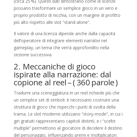
(circa 25 %). Questi dati dimostrano come le licenze
possano trasformare un semplice gioco in un vero e
proprio prodotto di nicchia, con un margine di profitto
più alto rispetto alle slot “stand‑alone”.
Il valore di una licenza dipende anche dalla capacità
dell’operatore di integrare elementi narrativi nel
gameplay, un tema che verrà approfondito nella
sezione successiva.
2. Meccaniche di gioco
ispirate alla narrazione: dal
copione al reel – ( 360 parole )
Tradurre una sceneggiatura in un reel richiede più che
un semplice set di simboli: è necessario costruire una
struttura di gioco che rispecchi i punti di svolta della
trama. Le slot moderne utilizzano “story‑mode”, in cui i
giri gratuiti rappresentano capitoli distinti, e i “scelte
multiple” permettono al giocatore di decidere il destino
del personaggio, influenzando premi e moltiplicatori.