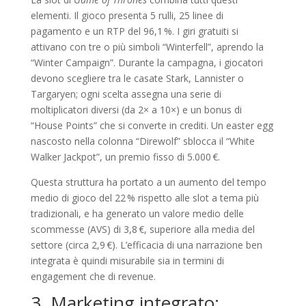
elementi. Il gioco presenta 5 rulli, 25 linee di
pagamento e un RTP del 96,1 %. I giri gratuiti si
attivano con tre o più simboli “Winterfell”, aprendo la
“Winter Campaign”. Durante la campagna, i giocatori
devono scegliere tra le casate Stark, Lannister o
Targaryen; ogni scelta assegna una serie di
moltiplicatori diversi (da 2× a 10×) e un bonus di
“House Points” che si converte in crediti. Un easter egg
nascosto nella colonna “Direwolf” sblocca il “White
Walker Jackpot”, un premio fisso di 5.000 €.
Questa struttura ha portato a un aumento del tempo
medio di gioco del 22 % rispetto alle slot a tema più
tradizionali, e ha generato un valore medio delle
scommesse (AVS) di 3,8 €, superiore alla media del
settore (circa 2,9 €). L’efficacia di una narrazione ben
integrata è quindi misurabile sia in termini di
engagement che di revenue.
3. Marketing integrato: