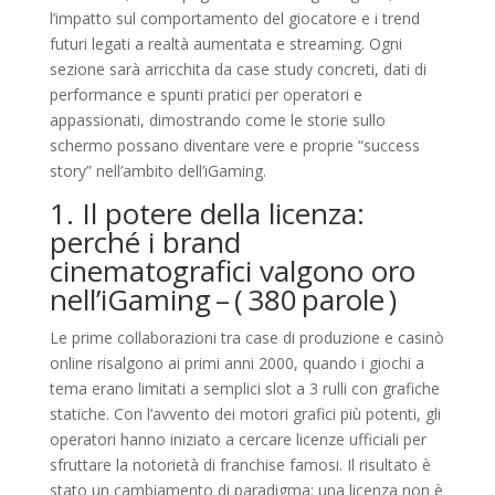
l’impatto sul comportamento del giocatore e i trend
futuri legati a realtà aumentata e streaming. Ogni
sezione sarà arricchita da case study concreti, dati di
performance e spunti pratici per operatori e
appassionati, dimostrando come le storie sullo
schermo possano diventare vere e proprie “success
story” nell’ambito dell’iGaming.
1. Il potere della licenza:
perché i brand
cinematografici valgono oro
nell’iGaming – ( 380 parole )
Le prime collaborazioni tra case di produzione e casinò
online risalgono ai primi anni 2000, quando i giochi a
tema erano limitati a semplici slot a 3 rulli con grafiche
statiche. Con l’avvento dei motori grafici più potenti, gli
operatori hanno iniziato a cercare licenze ufficiali per
sfruttare la notorietà di franchise famosi. Il risultato è
stato un cambiamento di paradigma: una licenza non è