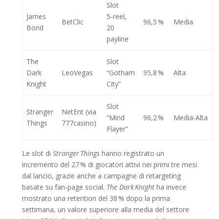
Slot
James
5‑reel,
BetClic
96,5 %
Media
Bond
20
payline
The
Slot
Dark
LeoVegas
“Gotham
95,8 %
Alta
Knight
City”
Slot
Stranger
NetEnt (via
“Mind
96,2 %
Media‑Alta
Things
777casino)
Flayer”
Le slot di
Stranger Things
hanno registrato un
incremento del 27 % di giocatori attivi nei primi tre mesi
dal lancio, grazie anche a campagne di retargeting
basate su fan‑page social.
The Dark Knight
ha invece
mostrato una retention del 38 % dopo la prima
settimana, un valore superiore alla media del settore