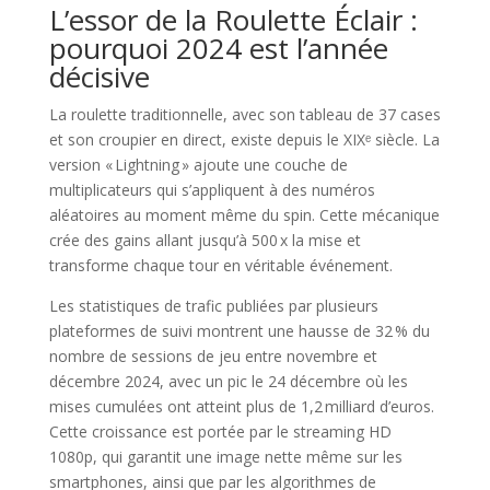
L’essor de la Roulette Éclair :
pourquoi 2024 est l’année
décisive
La roulette traditionnelle, avec son tableau de 37 cases
et son croupier en direct, existe depuis le XIXᵉ siècle. La
version « Lightning » ajoute une couche de
multiplicateurs qui s’appliquent à des numéros
aléatoires au moment même du spin. Cette mécanique
crée des gains allant jusqu’à 500 x la mise et
transforme chaque tour en véritable événement.
Les statistiques de trafic publiées par plusieurs
plateformes de suivi montrent une hausse de 32 % du
nombre de sessions de jeu entre novembre et
décembre 2024, avec un pic le 24 décembre où les
mises cumulées ont atteint plus de 1,2 milliard d’euros.
Cette croissance est portée par le streaming HD
1080p, qui garantit une image nette même sur les
smartphones, ainsi que par les algorithmes de