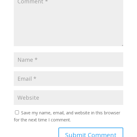
Save my name, email, and website in this browser
for the next time I comment.