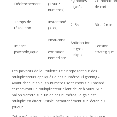
Symboles
Combinaison
Déclenchement
(1 sur 6
alignés
de cartes
numéros)
Temps de
Instantané
2–5 s
30 s–2 min
résolution
(≤ 3 s)
Near‑miss
Anticipation
Impact
+
Tension
de gros
psychologique
excitation
stratégique
jackpot
immédiate
Les jackpots de la Roulette Éclair reposent sur des
multiplicateurs appliqués à des numéros « lightning ».
Avant chaque spin, six numéros sont choisis au hasard
et recevront un multiplicateur allant de 2x à 500x. Si le
ballon s’arrête sur l’un de ces numéros, le gain est
multiplié en direct, visible instantanément sur l’écran du
joueur.
Cette mécanique exploite l’effet « near‑miss » : le joueur