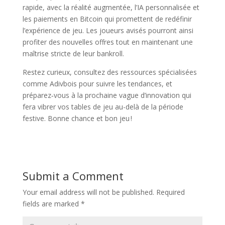
rapide, avec la réalité augmentée, l’IA personnalisée et
les paiements en Bitcoin qui promettent de redéfinir
l’expérience de jeu. Les joueurs avisés pourront ainsi
profiter des nouvelles offres tout en maintenant une
maîtrise stricte de leur bankroll.
Restez curieux, consultez des ressources spécialisées
comme Adivbois pour suivre les tendances, et
préparez‑vous à la prochaine vague d’innovation qui
fera vibrer vos tables de jeu au-delà de la période
festive. Bonne chance et bon jeu !
Submit a Comment
Your email address will not be published.
Required
fields are marked
*