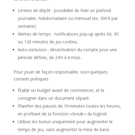
Limites de dépôt : possibilité de fixer un plafond
journalier, hebdomadaire ou mensuel (ex. 300 € par
semaine).
Alertes de temps : notifications pop‑up après 60, 90
ou 120 minutes de jeu continu.
Auto‑exclusion : désactivation du compte pour une
période définie, de 24 h à 6 mois.
Pour jouer de façon responsable, voici quelques
conseils pratiques :
Établir un budget avant de commencer, et le
consigner dans un document séparé.
Planifier des pauses de 10 minutes toutes les heures,
en profitant de la fonction « break » du logiciel.
Utiliser les bonus uniquement pour augmenter le
temps de jeu, sans augmenter la mise de base.