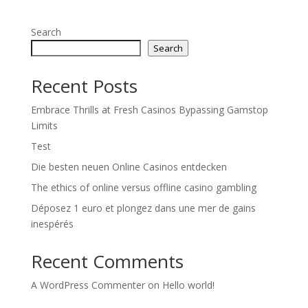
Search
Search
Recent Posts
Embrace Thrills at Fresh Casinos Bypassing Gamstop
Limits
Test
Die besten neuen Online Casinos entdecken
The ethics of online versus offline casino gambling
Déposez 1 euro et plongez dans une mer de gains
inespérés
Recent Comments
A WordPress Commenter
on
Hello world!