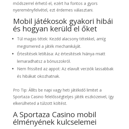
módszerrel érhető el, ezért ha fontos a gyors
nyereményfelvétel, ezt érdemes választani.
Mobil játékosok gyakori hibái
és hogyan kerüld el őket
Túl magas tétek: Kezdd alacsony tétekkel, amíg
megismered a játék mechanikáját.
Értesítések letiltása: Az értesítések hiánya miatt
lemaradhatsz a bónuszokról.
Nem frissíted az appot: Az elavult verziók lassabbak
és hibákat okozhatnak.
Pro Tip: Állíts be napi vagy heti játékidő limitet a
Sportaza Casino felelősségteljes játék eszközeivel, így
elkerülheted a túlzott költést.
A Sportaza Casino mobil
élményének kulcselemei