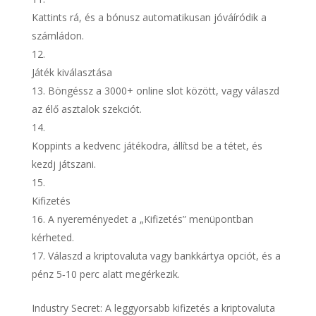
Kattints rá, és a bónusz automatikusan jóváíródik a
számládon.
Játék kiválasztása
Böngéssz a 3000+ online slot között, vagy válaszd
az élő asztalok szekciót.
Koppints a kedvenc játékodra, állítsd be a tétet, és
kezdj játszani.
Kifizetés
A nyereményedet a „Kifizetés” menüpontban
kérheted.
Válaszd a kriptovaluta vagy bankkártya opciót, és a
pénz 5‑10 perc alatt megérkezik.
Industry Secret: A leggyorsabb kifizetés a kriptovaluta