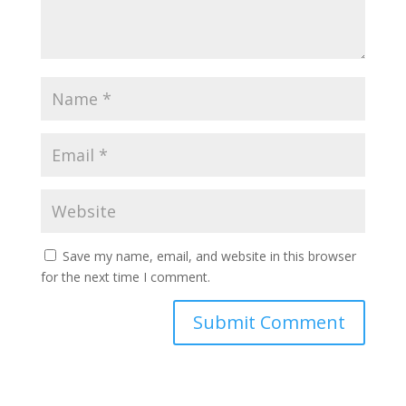
Save my name, email, and website in this browser
for the next time I comment.