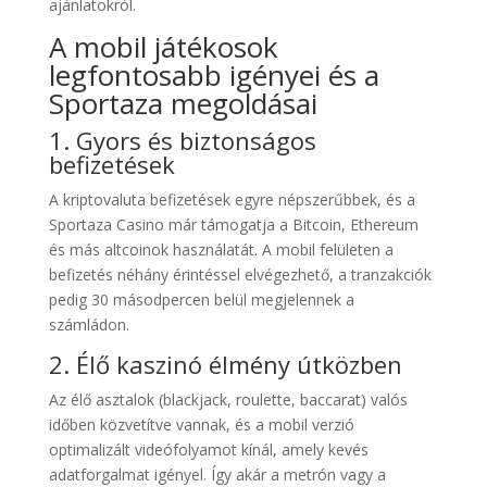
ajánlatokról.
A mobil játékosok
legfontosabb igényei és a
Sportaza megoldásai
1. Gyors és biztonságos
befizetések
A kriptovaluta befizetések egyre népszerűbbek, és a
Sportaza Casino már támogatja a Bitcoin, Ethereum
és más altcoinok használatát. A mobil felületen a
befizetés néhány érintéssel elvégezhető, a tranzakciók
pedig 30 másodpercen belül megjelennek a
számládon.
2. Élő kaszinó élmény útközben
Az élő asztalok (blackjack, roulette, baccarat) valós
időben közvetítve vannak, és a mobil verzió
optimalizált videófolyamot kínál, amely kevés
adatforgalmat igényel. Így akár a metrón vagy a