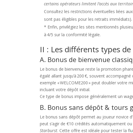
certains opérateurs limitent l’accès aux territoi
Consultez les restrictions éventuelles liées a
sont pas éligibles pour les retraits immédiats).
* Enfin, privilégiez les sites mentionnés plus
à 4/5 sur la conformité légale.
II : Les différents types 
A. Bonus de bienvenue classi
Le bonus de bienvenue reste la promotion phare 
égalé allant jusqu’à 200 €, souvent accompagné d
exemple « WELCOME200 » peut doubler votre mis
incluant votre dépôt initial.
Ce type de bonus impose généralement un wager
B. Bonus sans dépôt & tours g
Le bonus sans dépôt permet au joueur novice d’es
peut s’agir de €10 crédités automatiquement ou
Starburst
. Cette offre est idéale pour tester la flu