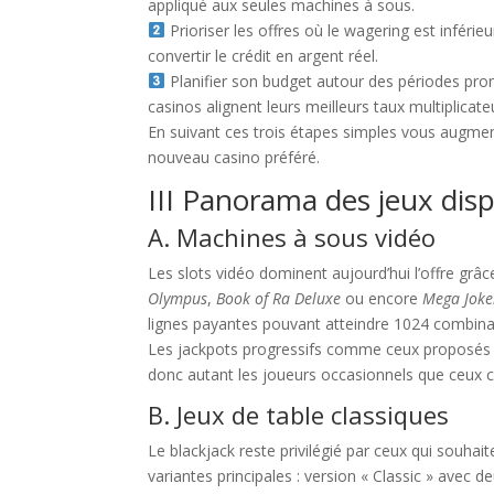
appliqué aux seules machines à sous.
Prioriser les offres où le wagering est inféri
convertir le crédit en argent réel.
Planifier son budget autour des périodes pr
casinos alignent leurs meilleurs taux multiplicat
En suivant ces trois étapes simples vous augmen
nouveau casino préféré.
III Panorama des jeux dis
A. Machines à sous vidéo
Les slots vidéo dominent aujourd’hui l’offre gr
Olympus
,
Book of Ra Deluxe
ou encore
Mega Joke
lignes payantes pouvant atteindre 1024 combinai
Les jackpots progressifs comme ceux proposés
donc autant les joueurs occasionnels que ceux c
B. Jeux de table classiques
Le blackjack reste privilégié par ceux qui souha
variantes principales : version « Classic » avec d