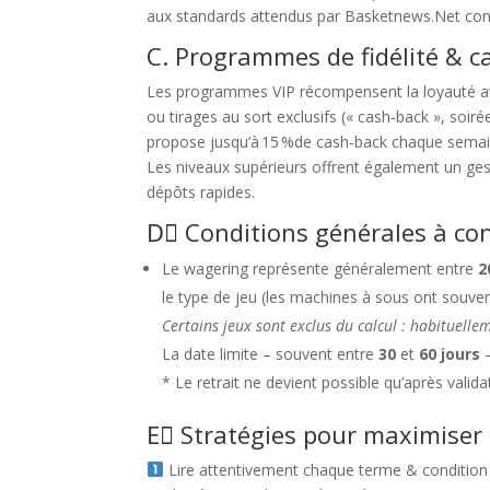
aux standards attendus par Basketnews.Net conc
C. Programmes de fidélité & c
Les programmes VIP récompensent la loyauté av
ou tirages au sort exclusifs (« cash‑back », soir
propose jusqu’à 15 %​de cash‑back chaque semai
Les niveaux supérieurs offrent également un ges
dépôts rapides.
D️⃣ Conditions générales à co
Le wagering représente généralement entre
2
le type de jeu (les machines à sous ont souvent
Certains jeux sont exclus du calcul : habituellem
La date limite – souvent entre
30
et
60 jours
–
* Le retrait ne devient possible qu’après valid
E️⃣ Stratégies pour maximiser
Lire attentivement chaque terme & condition 