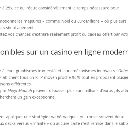
eur à 25x, ce qui réduit considérablement le temps nécessaire pour
omotionnelles majeures – comme Noël ou EuroMillions – où plusieurs
eurs simultanément.
tez vos chances d’extraire réellement profit du cadeau offert par vot
ponibles sur un casino en ligne moder
âce à leurs graphismes immersifs et leurs mécanismes innovants :
Gates
r
affichent tous un RTP moyen proche 96 % tout en proposant plusie
sons différentes.
 par
Mega Moolah
peuvent dépasser plusieurs millions d’euros ; ils atti
herchant un gain exceptionnel.
itent appliquer une stratégie mathématique ; on trouve souvent deux
eux decks versus « Infinite » où aucune carte n’est remise dans le sabo