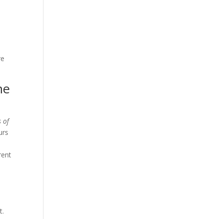
re
ne
 of
urs
rent
t.