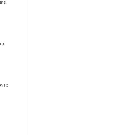
insi
e
’em
 avec
e