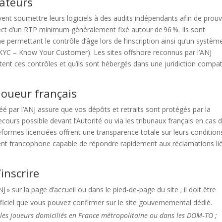
rateurs
vent soumettre leurs logiciels à des audits indépendants afin de prou
pect d’un RTP minimum généralement fixé autour de 96 %. Ils sont
e permettant le contrôle d’âge lors de l’inscription ainsi qu’un systèm
(KYC – Know Your Customer). Les sites offshore reconnus par l’ANJ
tent ces contrôles et qu’ils sont hébergés dans une juridiction compat
 joueur français
éé par l’ANJ assure que vos dépôts et retraits sont protégés par la
 recours possible devant l’Autorité ou via les tribunaux français en cas 
eformes licenciées offrent une transparence totale sur leurs condition
lient francophone capable de répondre rapidement aux réclamations li
’inscrire
J » sur la page d’accueil ou dans le pied‑de‑page du site ; il doit être
ciel que vous pouvez confirmer sur le site gouvernemental dédié.
les joueurs domiciliés en France métropolitaine ou dans les DOM‑TO ;