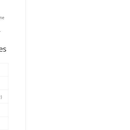
une
-
es
e)