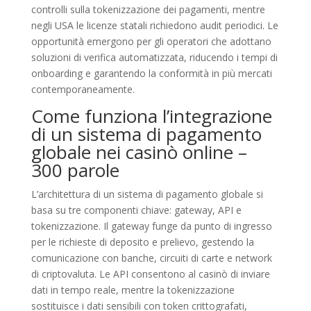
controlli sulla tokenizzazione dei pagamenti, mentre
negli USA le licenze statali richiedono audit periodici. Le
opportunità emergono per gli operatori che adottano
soluzioni di verifica automatizzata, riducendo i tempi di
onboarding e garantendo la conformità in più mercati
contemporaneamente.
Come funziona l’integrazione
di un sistema di pagamento
globale nei casinò online –
300 parole
L’architettura di un sistema di pagamento globale si
basa su tre componenti chiave: gateway, API e
tokenizzazione. Il gateway funge da punto di ingresso
per le richieste di deposito e prelievo, gestendo la
comunicazione con banche, circuiti di carte e network
di criptovaluta. Le API consentono al casinò di inviare
dati in tempo reale, mentre la tokenizzazione
sostituisce i dati sensibili con token crittografati,