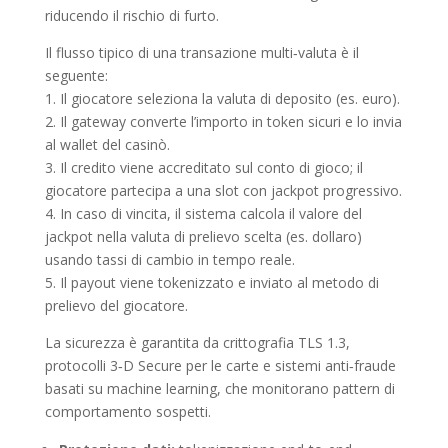
riducendo il rischio di furto.
Il flusso tipico di una transazione multi‑valuta è il
seguente:
1. Il giocatore seleziona la valuta di deposito (es. euro).
2. Il gateway converte l’importo in token sicuri e lo invia
al wallet del casinò.
3. Il credito viene accreditato sul conto di gioco; il
giocatore partecipa a una slot con jackpot progressivo.
4. In caso di vincita, il sistema calcola il valore del
jackpot nella valuta di prelievo scelta (es. dollaro)
usando tassi di cambio in tempo reale.
5. Il payout viene tokenizzato e inviato al metodo di
prelievo del giocatore.
La sicurezza è garantita da crittografia TLS 1.3,
protocolli 3‑D Secure per le carte e sistemi anti‑fraude
basati su machine learning, che monitorano pattern di
comportamento sospetti.