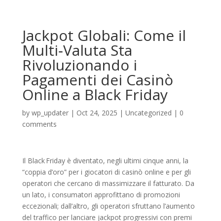
Jackpot Globali: Come il
Multi‑Valuta Sta
Rivoluzionando i
Pagamenti dei Casinò
Online a Black Friday
by
wp_updater
|
Oct 24, 2025
|
Uncategorized
|
0
comments
Il Black Friday è diventato, negli ultimi cinque anni, la
“coppia d’oro” per i giocatori di casinò online e per gli
operatori che cercano di massimizzare il fatturato. Da
un lato, i consumatori approfittano di promozioni
eccezionali; dall’altro, gli operatori sfruttano l’aumento
del traffico per lanciare jackpot progressivi con premi