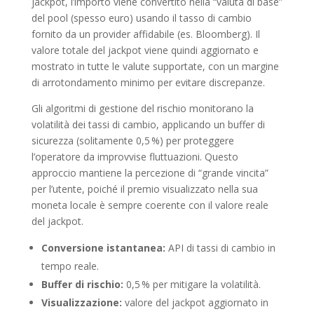
jackpot, l’importo viene convertito nella “valuta di base”
del pool (spesso euro) usando il tasso di cambio
fornito da un provider affidabile (es. Bloomberg). Il
valore totale del jackpot viene quindi aggiornato e
mostrato in tutte le valute supportate, con un margine
di arrotondamento minimo per evitare discrepanze.
Gli algoritmi di gestione del rischio monitorano la
volatilità dei tassi di cambio, applicando un buffer di
sicurezza (solitamente 0,5 %) per proteggere
l’operatore da improvvise fluttuazioni. Questo
approccio mantiene la percezione di “grande vincita”
per l’utente, poiché il premio visualizzato nella sua
moneta locale è sempre coerente con il valore reale
del jackpot.
Conversione istantanea:
API di tassi di cambio in
tempo reale.
Buffer di rischio:
0,5 % per mitigare la volatilità.
Visualizzazione:
valore del jackpot aggiornato in