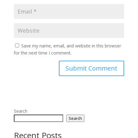
Save my name, email, and website in this browser
for the next time I comment.
Search
Search
Recent Posts