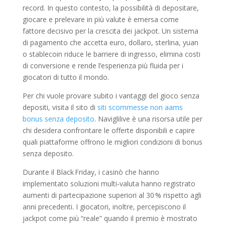
record. In questo contesto, la possibilità di depositare,
giocare e prelevare in più valute è emersa come
fattore decisivo per la crescita dei jackpot. Un sistema
di pagamento che accetta euro, dollaro, sterlina, yuan
o stablecoin riduce le barriere di ingresso, elimina costi
di conversione e rende l’esperienza più fluida per i
giocatori di tutto il mondo.
Per chi vuole provare subito i vantaggi del gioco senza
depositi, visita il sito di
siti scommesse non aams
bonus senza deposito
. Naviglilive è una risorsa utile per
chi desidera confrontare le offerte disponibili e capire
quali piattaforme offrono le migliori condizioni di bonus
senza deposito.
Durante il Black Friday, i casinò che hanno
implementato soluzioni multi‑valuta hanno registrato
aumenti di partecipazione superiori al 30 % rispetto agli
anni precedenti. I giocatori, inoltre, percepiscono il
jackpot come più “reale” quando il premio è mostrato