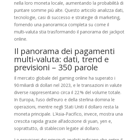
nella loro moneta locale, aumentando la probabilità di
puntare somme più alte. Questo articolo analizza dati,
tecnologie, casi di successo e strategie di marketing,
fornendo una panoramica completa su come il
multi‑valuta stia trasformando il panorama dei jackpot
online.
Il panorama dei pagamenti
multi‑valuta: dati, trend e
previsioni – 350 parole
Il mercato globale del gaming online ha superato i
90 miliardi di dollari nel 2023, e le transazioni in valute
diverse rappresentano circa il 22 % del volume totale.
In Europa, l’uso dell’euro e della sterlina domina le
operazioni, mentre negli Stati Uniti il dollaro resta la
moneta principale. L’Asia‑Pacifico, invece, mostra una
crescita rapida grazie all’adozione di yuan, yen e,
soprattutto, di stablecoin legate al dollaro.
Le previsioni dei principali analisti indicano che entro il