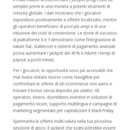
semplici premi in una moneta a potenti strumenti di
crescita globale. I dati mostrano che i giocatori
rispondono positivamente a offerte localizzate, mentre
gli operatori beneficiano di pool più ampi e di una
riduzione dei costi di conversione. Le storie di successo
di piattaforme X e Y dimostrano come l’integrazione di
valute fiat, stablecoin e sistemi di pagamento avanzati
possa aumentare i jackpot del 45 % e ridurre i tempi di
payout a pochi minuti.
Per i giocatori, le opportunità sono più accessibili che
mai: basta visitare risorse come Naviglilive per
confrontare le offerte di siti scommesse non aams e
trovare il bonus senza deposito più adatto. Gli
operatori, invece, dovrebbero investire in soluzioni di
pagamento sicure, supporto multilingua e campagne di
marketing segmentate per capitalizzare il Black Friday.
Sperimenta le offerte multi‑valuta nella tua prossima
sessione di gioco: il jackpot che sogni potrebbe essere