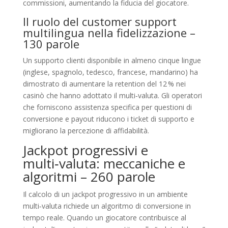
commissioni, aumentando la fiducia del giocatore.
Il ruolo del customer support
multilingua nella fidelizzazione –
130 parole
Un supporto clienti disponibile in almeno cinque lingue
(inglese, spagnolo, tedesco, francese, mandarino) ha
dimostrato di aumentare la retention del 12 % nei
casinò che hanno adottato il multi‑valuta. Gli operatori
che forniscono assistenza specifica per questioni di
conversione e payout riducono i ticket di supporto e
migliorano la percezione di affidabilità.
Jackpot progressivi e
multi‑valuta: meccaniche e
algoritmi – 260 parole
Il calcolo di un jackpot progressivo in un ambiente
multi‑valuta richiede un algoritmo di conversione in
tempo reale. Quando un giocatore contribuisce al